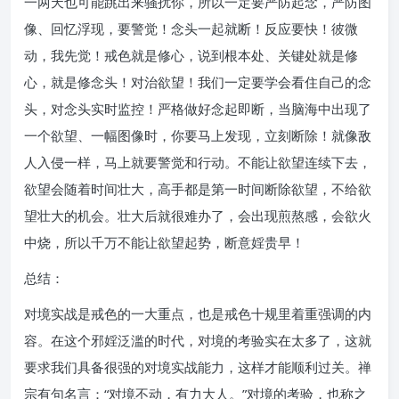
一两天也可能跳出来骚扰你，所以一定要严防起念，严防图
像、回忆浮现，要警觉！念头一起就断！反应要快！彼微
动，我先觉！戒色就是修心，说到根本处、关键处就是修
心，就是修念头！对治欲望！我们一定要学会看住自己的念
头，对念头实时监控！严格做好念起即断，当脑海中出现了
一个欲望、一幅图像时，你要马上发现，立刻断除！就像敌
人入侵一样，马上就要警觉和行动。不能让欲望连续下去，
欲望会随着时间壮大，高手都是第一时间断除欲望，不给欲
望壮大的机会。壮大后就很难办了，会出现煎熬感，会欲火
中烧，所以千万不能让欲望起势，断意婬贵早！
总结：
对境实战是戒色的一大重点，也是戒色十规里着重强调的内
容。在这个邪婬泛滥的时代，对境的考验实在太多了，这就
要求我们具备很强的对境实战能力，这样才能顺利过关。禅
宗有句名言：“对境不动，有力大人。”对境的考验，也称之