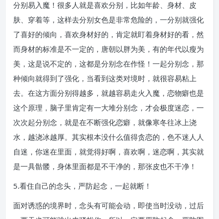
分别易入魔！很多人就是喜欢分别，比如年龄、身材、皮
肤、穿着等，这样去分别女色是非常危险的，一分别就强化
了喜好的倾向，喜欢身材好的，肯定就盯着身材好的看，然
而身材的标准是不一定的，唐朝以胖为美，有的年代以瘦为
美，这是说不定的，这都是分别念在作怪！一起分别念，那
种倾向就得到了强化，当看到这类对境时，就很容易粘上
去。在这方面分别得越多，就越容易走火入魔，恋物癖也是
这个原理，脑子里肯定有一大堆分别念，才会极度迷恋，一
次次起分别念，就是在不断强化恋癖，就像寒冬往冰上浇
水，越浇冰越厚。其实根本没什么值得贪恋的，色不迷人人
自迷，你迷在里面，就觉得好啊，喜欢啊，迷恋啊，其实就
是一具骷髅，身体里面都是不干净的，那张皮也不干净！
5.看住自己的念头，严防起念，一起就断！
面对诱惑的境界时，念头有可能会动，即使当时没动，过后