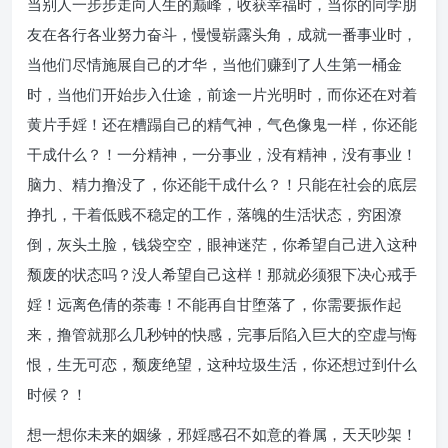
当别人一步步走向人生的巅峰，收获幸福时，当你的同学朋
友在各行各业努力奋斗，慢慢崭露头角，成就一番事业时，
当他们尽情施展自己的才华，当他们赚到了人生第一桶金
时，当他们开始步入仕途，前途一片光明时，而你还在对着
黄片手婬！还在糟蹋自己的精气神，气色像鬼一样，你还能
干成什么？！一分精神，一分事业，没有精神，没有事业！
脑力、精力撸没了，你还能干成什么？！只能在社会的底层
挣扎，干着低贱不稳定的工作，落魄的生活状态，穷困潦
倒，灰头土脸，钱袋空空，眼神迷茫，你希望自己进入这种
颓废的状态吗？没人希望自己这样！那就必须狠下决心戒手
婬！远离色倩的荼毒！不能再自甘堕落了，你需要振作起
来，撸管就那么几秒钟的快感，完事后陷入巨大的空虚与悔
恨，生无可恋，颓废绝望，这种垃圾生活，你还想过到什么
时候？！
想一想你未来的姻缘，邪婬感召不如意的眷属，天天吵架！