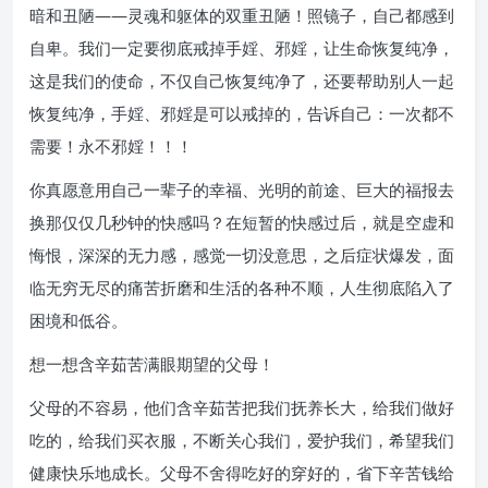
暗和丑陋——灵魂和躯体的双重丑陋！照镜子，自己都感到
自卑。我们一定要彻底戒掉手婬、邪婬，让生命恢复纯净，
这是我们的使命，不仅自己恢复纯净了，还要帮助别人一起
恢复纯净，手婬、邪婬是可以戒掉的，告诉自己：一次都不
需要！永不邪婬！！！
你真愿意用自己一辈子的幸福、光明的前途、巨大的福报去
换那仅仅几秒钟的快感吗？在短暂的快感过后，就是空虚和
悔恨，深深的无力感，感觉一切没意思，之后症状爆发，面
临无穷无尽的痛苦折磨和生活的各种不顺，人生彻底陷入了
困境和低谷。
想一想含辛茹苦满眼期望的父母！
父母的不容易，他们含辛茹苦把我们抚养长大，给我们做好
吃的，给我们买衣服，不断关心我们，爱护我们，希望我们
健康快乐地成长。父母不舍得吃好的穿好的，省下辛苦钱给