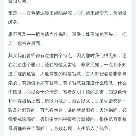
会很后悔。
堕落——在色倩泥潭里越陷越深，心理越来越变态，负能量
缠身。
愚不可及——把色倩当作福利、享受，殊不知色字头上一把
刀，危害在后面。
其实我们曾经都有过这四个特点，因为那时我们很无知，还
在沉迷这个恶习，还在相信无害论，非常无知，一点都不知
道手婬的危害。人最需要的就是智慧，古人对智者是非常尊
崇的，有颜值不如有智慧，有了智慧就知道什么该做，什么
不该做，心里会十分清楚。智者深明手婬的危害，知道色倩
和手婬极易上瘾，所以力戒之，自古以来，古圣先贤都是一
致反对邪婬的，万恶婬为首，讲的就是邪婬！天道祸婬，必
须要戒除邪婬，否则多大的福报都会漏掉的，很多亿万富翁
最后都栽在了邪婬上，身败名裂，人生陷入了低谷。