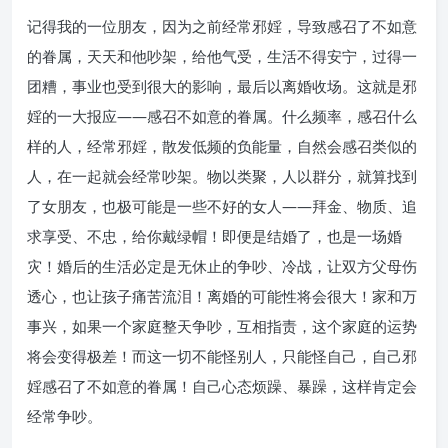
记得我的一位朋友，因为之前经常邪婬，导致感召了不如意
的眷属，天天和他吵架，给他气受，生活不得安宁，过得一
团糟，事业也受到很大的影响，最后以离婚收场。这就是邪
婬的一大报应——感召不如意的眷属。什么频率，感召什么
样的人，经常邪婬，散发低频的负能量，自然会感召类似的
人，在一起就会经常吵架。物以类聚，人以群分，就算找到
了女朋友，也极可能是一些不好的女人——拜金、物质、追
求享受、不忠，给你戴绿帽！即便是结婚了，也是一场婚
灾！婚后的生活必定是无休止的争吵、冷战，让双方父母伤
透心，也让孩子痛苦流泪！离婚的可能性将会很大！家和万
事兴，如果一个家庭整天争吵，互相指责，这个家庭的运势
将会变得极差！而这一切不能怪别人，只能怪自己，自己邪
婬感召了不如意的眷属！自己心态烦躁、暴躁，这样肯定会
经常争吵。