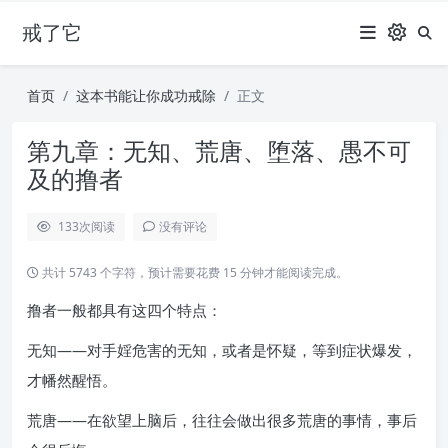
戒了它
首页
这本书能让你成功戒除
正文
第九章：无知、荒唐、堕落、愚不可
及的撸者
133
次阅读
没有评论
共计 5743 个字符，预计需要花费 15 分钟才能阅读完成。
撸者一般都具有这四个特点：
无知——对手婬危害的无知，或者是怀疑，等到症状爆发，
才幡然醒悟。
荒唐——在欲望上脑后，往往会做出很多荒唐的事情，事后