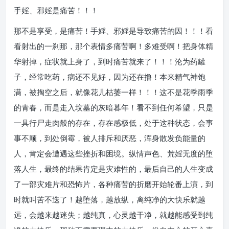
手婬、邪婬是痛苦！！！
那不是享受，是痛苦！手婬、邪婬是导致痛苦的因！！！看
看射出的一刹那，那个表情多痛苦啊！多难受啊！把身体精
华射掉，症状就上身了，到时痛苦就来了！！！沦为药罐
子，经常吃药，病还不见好，因为还在撸！本来精气神饱
满，被掏空之后，就像花儿枯萎一样！！！这不是花季雨季
的青春，而是走入坟墓的灰暗暮年！看不到任何希望，只是
一具行尸走肉般的存在，存在感极低，处于这种状态，会事
事不顺，到处倒霉，被人排斥和厌恶，浑身散发负能量的
人，肯定会遭遇这些挫折和困境。纵情声色、荒婬无度的堕
落人生，最终的结果肯定是灾难性的，最后自己的人生变成
了一部灾难片和恐怖片，各种痛苦的折磨开始轮番上演，到
时就叫苦不迭了！越堕落，越放纵，离纯净的大快乐就越
远，会越来越迷失；越纯真，心灵越干净，就越能感受到纯