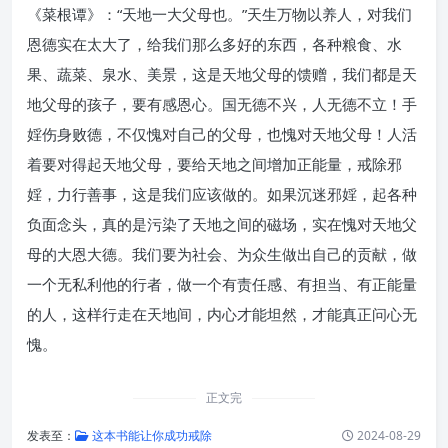
《菜根谭》：“天地一大父母也。”天生万物以养人，对我们
恩德实在太大了，给我们那么多好的东西，各种粮食、水
果、蔬菜、泉水、美景，这是天地父母的馈赠，我们都是天
地父母的孩子，要有感恩心。国无德不兴，人无德不立！手
婬伤身败德，不仅愧对自己的父母，也愧对天地父母！人活
着要对得起天地父母，要给天地之间增加正能量，戒除邪
婬，力行善事，这是我们应该做的。如果沉迷邪婬，起各种
负面念头，真的是污染了天地之间的磁场，实在愧对天地父
母的大恩大德。我们要为社会、为众生做出自己的贡献，做
一个无私利他的行者，做一个有责任感、有担当、有正能量
的人，这样行走在天地间，内心才能坦然，才能真正问心无
愧。
正文完
发表至：
这本书能让你成功戒除
2024-08-29