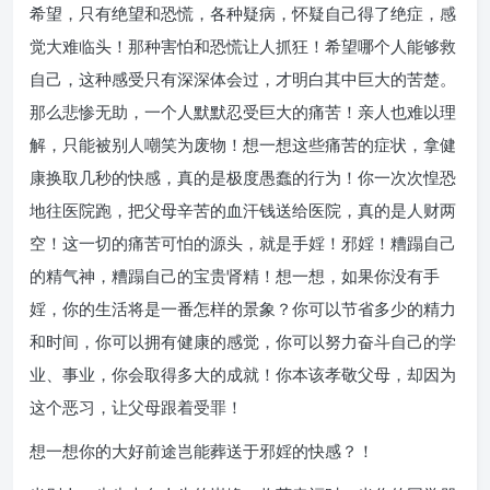
希望，只有绝望和恐慌，各种疑病，怀疑自己得了绝症，感
觉大难临头！那种害怕和恐慌让人抓狂！希望哪个人能够救
自己，这种感受只有深深体会过，才明白其中巨大的苦楚。
那么悲惨无助，一个人默默忍受巨大的痛苦！亲人也难以理
解，只能被别人嘲笑为废物！想一想这些痛苦的症状，拿健
康换取几秒的快感，真的是极度愚蠢的行为！你一次次惶恐
地往医院跑，把父母辛苦的血汗钱送给医院，真的是人财两
空！这一切的痛苦可怕的源头，就是手婬！邪婬！糟蹋自己
的精气神，糟蹋自己的宝贵肾精！想一想，如果你没有手
婬，你的生活将是一番怎样的景象？你可以节省多少的精力
和时间，你可以拥有健康的感觉，你可以努力奋斗自己的学
业、事业，你会取得多大的成就！你本该孝敬父母，却因为
这个恶习，让父母跟着受罪！
想一想你的大好前途岂能葬送于邪婬的快感？！