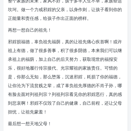
整个家族的未来，家风不好，孩子多半人生不幸，家族命运
坎坷。做一个力戒邪婬的父亲，以身作则，让孩子看到你的
正能量和责任感，给孩子作出正面的榜样。
再想一想自己的祖先！
邪婬损福德，辜负祖先福荫，真的让祖先痛心疾首啊！或许
祖上有德，做了很多善事，积了很多阴德，本来我们可以继
承祖上的福荫，加上自己的后天努力，获取现世的福报安
乐，很好地履行传宗接代、光宗耀祖的家族责任。可惜的
是，你那么无知，那么堕落，沉迷邪婬，耗损了你的福德，
让你沦为下流贫贱之辈，成了辜负祖先厚德的不肖子孙，哪
有脸去面对列祖列宗？列祖列宗看见你的邪婬恶行，真的感
到悲哀啊！邪婬不仅毁了自己的健康，自己前程，还让父母
担忧，让祖先蒙羞！
最后想一想天地父母！