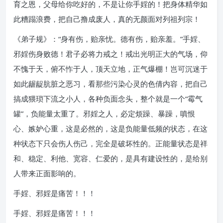
育之恩，父母给你吃好的，不是让你手婬的！把身体精华如
此糟蹋浪费，把自己撸成废人，真的无颜面对列祖列宗！
《弟子规》：“身有伤，贻亲忧。德有伤，贻亲羞。”手婬、
邪婬伤身败德！君子必将力戒之！戒出光明正大的气场，仰
不愧于天，俯不怍于人，顶天立地，正气爆棚！岂可沉迷于
如此龌龊肮脏之恶习，看那些污染心灵的色倩内容，把自己
搞成猥琐下流之小人，各种负面念头，整个就是一个“霉气
罐”，负能量太重了。邪婬之人，必定烦躁、暴躁，嗔恨
心、嫉妒心重，这是必然的，这是负能量低频的状态，在这
种状态下只会伤人伤己，完全是破坏性的。正能量状态是祥
和、稳定、利他、宽容、仁爱的，是具有建设性的，是给别
人带来正面影响的。
手婬、邪婬是痛苦！！！
手婬、邪婬是痛苦！！！