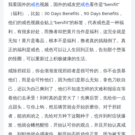
我看国外的
戒色
视频，国外的戒友把
戒色
看作是“benifit”
（福利），比如：30 Days Benefits，90 Days Benefits，
他们的戒色视频会贴上“benifit”的标签，代表戒色是一种福
利，有很多好处，而撸者却把黄片当作是福利，这完全就是
无知！黄片是毒品，根本不是福利，撸者真的搞颠倒了。真
正的福利是戒色，戒色可以让人生回到正轨，告别那个堕落
的怪圈，可以重新过上积极健康的生活。
戒除邪婬后，你会渐渐发现邪婬者是很可怜的，你不会羡慕
他们，而是会可怜他们，因为他们是那么无知，拿色刀砍自
己，还以为自己爽到了，他们不知道怎样的灾难和报应在等
着他们去承受！到时真的是苦大了！先爽后苦，先给你一点
点甜头，引你上钩，然后痛苦就会开始折磨你。对于邪婬
者，能劝则劝之，先给对方种下这颗种子，也许到时症状爆
发，他就会幡然醒悟，开始认可你的观点，并且开始认真戒
色，到时他就会感谢你，刚开始不听劝也正常，因为被无害