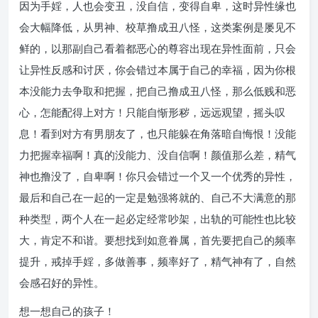
因为手婬，人也会变丑，没自信，变得自卑，这时异性缘也
会大幅降低，从男神、校草撸成丑八怪，这类案例是屡见不
鲜的，以那副自己看着都恶心的尊容出现在异性面前，只会
让异性反感和讨厌，你会错过本属于自己的幸福，因为你根
本没能力去争取和把握，把自己撸成丑八怪，那么低贱和恶
心，怎能配得上对方！只能自惭形秽，远远观望，摇头叹
息！看到对方有男朋友了，也只能躲在角落暗自悔恨！没能
力把握幸福啊！真的没能力、没自信啊！颜值那么差，精气
神也撸没了，自卑啊！你只会错过一个又一个优秀的异性，
最后和自己在一起的一定是勉强将就的、自己不大满意的那
种类型，两个人在一起必定经常吵架，出轨的可能性也比较
大，肯定不和谐。要想找到如意眷属，首先要把自己的频率
提升，戒掉手婬，多做善事，频率好了，精气神有了，自然
会感召好的异性。
想一想自己的孩子！