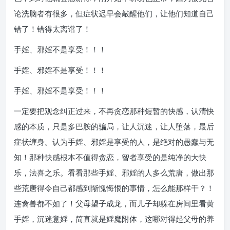
论洗脑者有很多，但症状迟早会敲醒他们，让他们知道自己
错了！错得太离谱了！
手婬、邪婬不是享受！！！
手婬、邪婬不是享受！！！
手婬、邪婬不是享受！！！
一定要把观念纠正过来，不再贪恋那种短暂的快感，认清快
感的本质，只是多巴胺的骗局，让人沉迷，让人堕落，最后
症状缠身。认为手婬、邪婬是享受的人，是绝对的愚蠢与无
知！那种快感根本不值得贪恋，智者享受的是纯净的大快
乐，法喜之乐。看看那些手婬、邪婬的人多么荒唐，做出那
些荒唐得令自己都感到惭愧悔恨的事情，怎么能那样干？！
连禽兽都不如了！父母望子成龙，而儿子却躲在房间里看黄
手婬，沉迷意婬，简直就是婬魔附体，这哪对得起父母的养