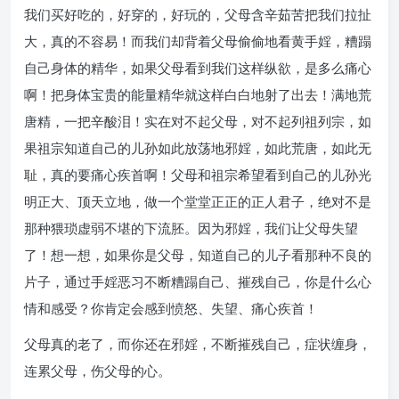
我们买好吃的，好穿的，好玩的，父母含辛茹苦把我们拉扯
大，真的不容易！而我们却背着父母偷偷地看黄手婬，糟蹋
自己身体的精华，如果父母看到我们这样纵欲，是多么痛心
啊！把身体宝贵的能量精华就这样白白地射了出去！满地荒
唐精，一把辛酸泪！实在对不起父母，对不起列祖列宗，如
果祖宗知道自己的儿孙如此放荡地邪婬，如此荒唐，如此无
耻，真的要痛心疾首啊！父母和祖宗希望看到自己的儿孙光
明正大、顶天立地，做一个堂堂正正的正人君子，绝对不是
那种猥琐虚弱不堪的下流胚。因为邪婬，我们让父母失望
了！想一想，如果你是父母，知道自己的儿子看那种不良的
片子，通过手婬恶习不断糟蹋自己、摧残自己，你是什么心
情和感受？你肯定会感到愤怒、失望、痛心疾首！
父母真的老了，而你还在邪婬，不断摧残自己，症状缠身，
连累父母，伤父母的心。