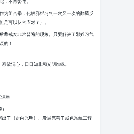
此，不再赘述。
作为组合拳，化解邪婬习气一次又一次的翻腾反
但足可以从容应对了）。
后辈戒友非常普遍的现象。只要解决了邪婬习气
该的！
：寡欲清心，日日知非和光明蜘蛛。
气深重
项）
写出了《走向光明》、发展完善了戒色系统工程