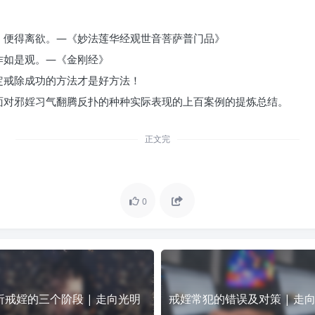
，便得离欲。—《妙法莲华经观世音菩萨普门品》
作如是观。—《金刚经》
定戒除成功的方法才是好方法！
面对邪婬习气翻腾反扑的种种实际表现的上百案例的提炼总结。
正文完
0
析戒婬的三个阶段 | 走向光明
戒婬常犯的错误及对策 | 走