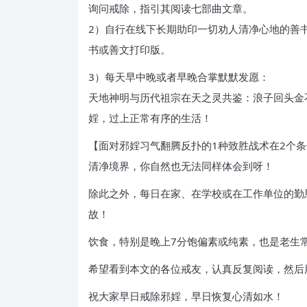
询问戒除，指引其阅读七部曲文章。
2）自行在线下长期助印一切劝人清净心地的善
书或善文打印版。
3）每天早中晚或者早晚合掌默默发愿：
天地神明与历代祖宗在天之灵共鉴：浪子回头金
婬，过上正常有序的生活！
【面对邪婬习气翻腾反扑的1种致胜战术在2个
清净境界，你自然也无法同样体会到呀！
除此之外，每日在家、在学校或在工作单位的勤
故！
饮食，特别是晚上7分饱偏素或纯素，也是老生
希望看到本文的各位戒友，认真反复阅读，然后
祝大家早日戒除邪婬，早日恢复心清如水！