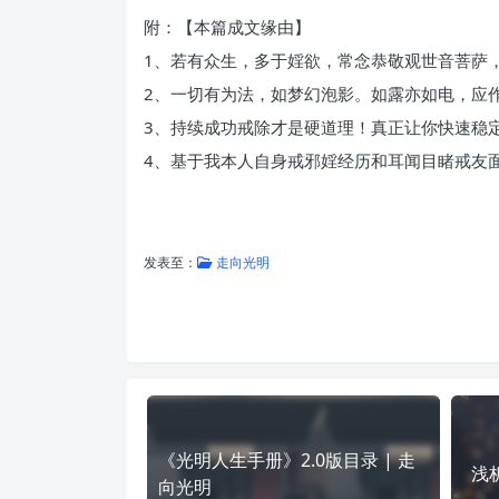
附：【本篇成文缘由】
1、若有众生，多于婬欲，常念恭敬观世音菩萨
2、一切有为法，如梦幻泡影。如露亦如电，应
3、持续成功戒除才是硬道理！真正让你快速稳
4、基于我本人自身戒邪婬经历和耳闻目睹戒友
发表至：
走向光明
《光明人生手册》2.0版目录 | 走
浅
向光明