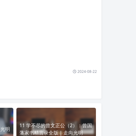
2024-08-22
11 学不尽的曾文正公（2）：曾国
向光明
藩家书精言录全版 | 走向光明