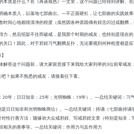
的本质是什么？在《再谈戒色》一文里，这个问题已经得到讲解。在
明确本质入，以落地七部曲出。—不正面硬杠，让七部曲的实践效果
数时间心地都很清净的程度（虽然因各种原因偶有婬念闪过或翻腾，
得力，然后招架不住而破戒，是我那个时期的戒友，也特别是现在的
的关口！因此，对于邪婬习气翻腾反扑，无论重视到何种程度都是应
示】
体解答这个问题前，请大家留意接下来我给大家列举的3位前辈戒友
生吧？如果不熟悉的戒友，请接着往下看。
：20年；日日知非：25年；光明蜘蛛：19年）。—总结关键词：习
别是日日知非和光明蜘蛛两位）。—总结关键词：持诵（七部曲持诵
针对性行善方法：随缘劝大众戒邪婬、写戒邪婬文章（特别是知非，
婬相关的善事等。—总结关键词：作用力与反作用力