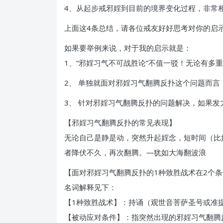
4、从起步戒邪婬到目前的境界变化过程，非常
上面这4条总结，请各位戒友好好思考对你的启
如果要举例来说，对于我的启示就是：
1、“邪婬习气不可战胜论”不值一驳！无论有
2、 单独就面对邪婬习气翻腾反扑这个问题而言
3、 针对邪婬习气翻腾反扑的问题解决，如果
【邪婬习气翻腾反扑的常见表现】
无论自己是静是动，突然升起婬念，短时间（比
者降伏不久，再次翻腾。—犹如大海翻波浪
【面对邪婬习气翻腾反扑的1种致胜战术在2个
名词解释见下：
【1种致胜战术】：持诵（观世音菩萨圣号或准
【被动应对条件】：指突然出现的邪婬习气翻腾