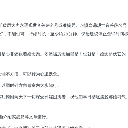
立即猛厉大声念诵观世音菩萨名号或准提咒。习惯念诵观世音菩萨名
好，不能也可。持续时长：至少约20分钟。保险建议停止念诵时间
口是心非还跟着婬念跑。依然猛厉念诵就是！也就是：婬念起伏它的
念诵不方便，可以转为心里默念。
，以顺时针方向做室内大步绕行。
诵功德回向天下一切深受邪婬困扰者，祝他们早日彻底摆脱邪婬习气
部曲介绍实战篇等文章进行。