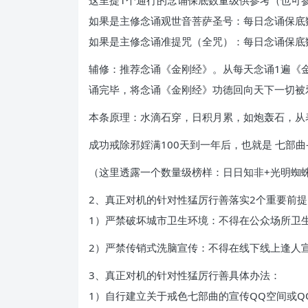
这里提1个通行的念诵保底数量级供参考（也可
如果是主修念诵观世音菩萨圣号：每日念诵保底数
如果是主修念诵准提咒（全咒）：每日念诵保底数
辅修：推荐念诵《金刚经》。从每天念诵1遍《金
诵完毕，将念诵《金刚经》功德回向天下一切被
本条原理：水滴石穿，日积月累，如炮轰石，从
成功戒除邪婬满100天到一年后，也就是 七部
（这里透露一个数量级榜样：日日知非+光明蜘蛛
2、真正对机的针对性猛厉行善落实2个重要前提
1）严禁破坏城市卫生环境：不得在公众场所卫
2）严禁传销式洗脑宣传：不得在线下线上逢人
3、真正对机的针对性猛厉行善具体办法：
1）自行建立关于戒色七部曲的宣传QQ空间或