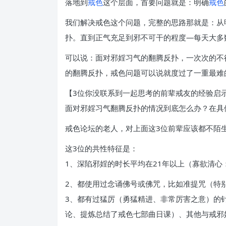
落地到
戒色
这个层面，首要问题就是：明确
戒色
我们解决戒色这个问题，完整的思路那就是：从
扑。直到正气充足到邪不可干的程度—每天大多
可以说：面对邪婬习气的翻腾反扑，一次次的不
的翻腾反扑，戒色问题可以说就度过了一重最难
【3位你没联系到一起思考的前辈戒友的经验启
面对邪婬习气翻腾反扑的情况到底怎么办？在具
戒色论坛的老人，对上面这3位前辈应该都不陌
这3位的共性特征是：
1、深陷邪婬的时长平均在21年以上（寡欲清心
2、都使用过念诵佛号或佛咒，比如准提咒（特
3、都有过猛厉（勇猛精进、非常厉害之意）的
论、提炼总结了戒色七部曲日课）、其他与戒邪