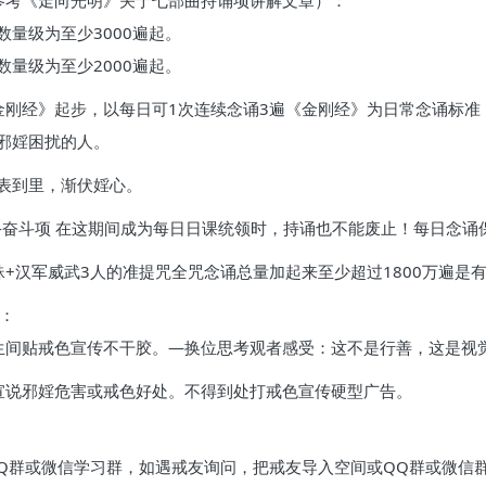
参考《走向光明》关于七部曲持诵项讲解文章）：
量级为至少3000遍起。
量级为至少2000遍起。
刚经》起步，以每日可1次连续念诵3遍《金刚经》为日常念诵标准（
邪婬困扰的人。
表到里，渐伏婬心。
曲-奋斗项 在这期间成为每日日课统领时，持诵也不能废止！每日念
+汉军威武3人的准提咒全咒念诵总量加起来至少超过1800万遍是
：
生间贴戒色宣传不干胶。—换位思考观者感受：这不是行善，这是视
宣说邪婬危害或戒色好处。不得到处打戒色宣传硬型广告。
QQ群或微信学习群，如遇戒友询问，把戒友导入空间或QQ群或微信