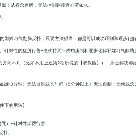
相似：从婬念奔腾，无法控制到接近心清如水。
示。
多重的邪婬习气翻腾反扑，只要方法得当，都是可以成功压制和逐步化
，“针对性的猛厉行善+念佛持咒”=成功压制和逐步化解邪婬习气翻
发力方向不对（比如不用上述第2项所说的【双保险】），那么解决邪
如2到3分钟）无法自制或长时间（5分钟以上）无法自制；念佛或
条件下的用法】
提咒）+针对性猛厉行善
反扑。