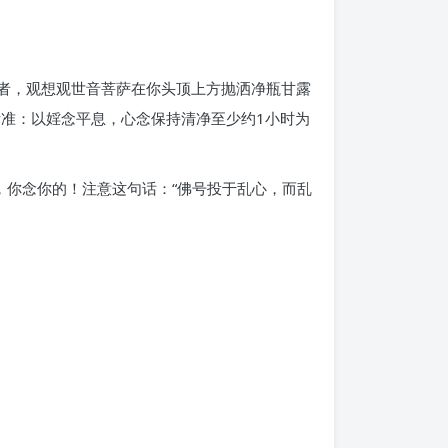
号者，观想观世音菩萨在你头顶上方抛洒净瓶甘露
标准：以婬念平息，心念保持清净至少约1小时为
，你念你的！注意这句话：“佛号投于乱心，而乱
。