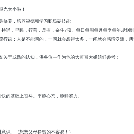
眼光太小啦！
身修养，培养福德和学习职场硬技能
，持诵，早睡，行善，反省，奋斗7项。每日每周每月每季每年规划
流行语：人是不能闲的，一闲就会想得太多，一闲就会感情泛滥，所
友关于成熟的认知，供各位—作为他的大哥哥大姐姐们参考：
。
愉快的基础上奋斗。平静心态，静静努力。
财意识。（想想父母挣钱的不容易！）