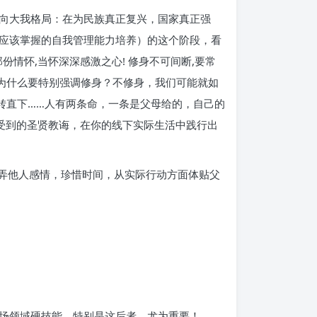
向大我格局：在为民族真正复兴，国家真正强
应该掌握的自我管理能力培养）的这个阶段，看
份情怀,当怀深深感激之心! 修身不可间断,要常
 为什么要特别强调修身？不修身，我们可能就如
转直下……人有两条命，一条是父母给的，自己的
受到的圣贤教诲，在你的线下实际生活中践行出
玩弄他人感情，珍惜时间，从实际行动方面体贴父
）
场领域硬技能，特别是这后者，尤为重要！