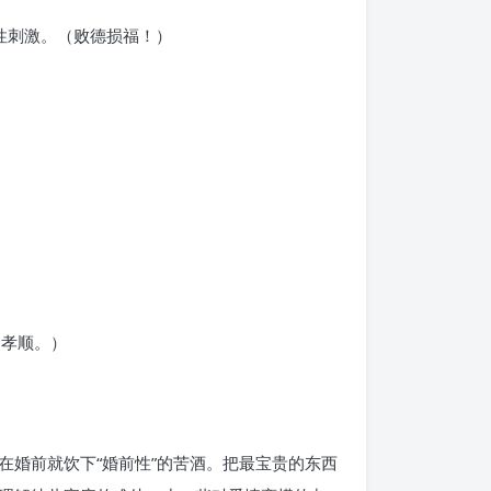
性刺激。（败德损福！）
的孝顺。）
婚前就饮下“婚前性”的苦酒。把最宝贵的东西