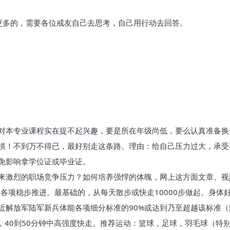
更多的，需要各位戒友自己去思考，自己用行动去回答。
对本专业课程实在提不起兴趣，要是所在年级尚低，要么认真准备换
棋！不到万不得已，最好别走这条路。理由：给自己压力过大，承受
免影响拿学位证或毕业证。
来激烈的职场竞争压力？如何培养强悍的体魄，网上这方面文章、视
各项稳步推进。最基础的，从每天散步或快走10000步做起。身体
近解放军陆军新兵体能各项细分标准的90%或达到乃至超越该标准（
跑，40到50分钟中高强度快走。推荐运动：篮球，足球，羽毛球（特