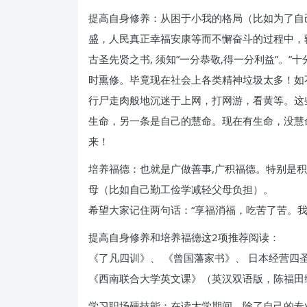
提高自身修养：从困于小我的格局（比如为了自
盛，人民真正幸福安康等而不懈奋斗的过程中，
古圣先贤之书, 须知”一分恭敬,得一分利益”。
时熏修。毕竟现在社会上各类精神垃圾太多！如不
行尸走肉般地沉迷于上网，打网游，看黄等。这
生命，另一条是自己的慧命。现在有生命，没慧
来！
培养福德：也就是广做善事,广积福德。特别是
母（比如自己勤工俭学减轻父母负担）。
希望大家记住两句话：“享福消福，吃苦了苦。我
提高自身修养和培养福德这2项推荐阅读：
《了凡四训》、 《曾国藩家书》、 日本经营
《西南联合大学英文课》（英汉双语版，陈福田
学习职场硬技能：在读大学期间，除了自己的专