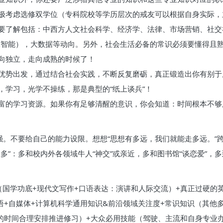
极考虑选修双学位（专科院校等学历层次的戒友可以根据自身实际，
要了解包括：中西方人文社会科学、经济学、法律、市场营销、社交
人工智能），大数据等动向。另外，社会生活必备的常识必须要懂得且
向独立，走向成熟的时候了！
优势出发，通过结合社会实践，不断反复磨砺，真正锻造出你有别于
，学习，光学不操练，那是典型的“纸上谈兵”！
富的学习资源。如果你有足够清醒的意识，你会知道：时间根本不够
强。不要给自己的能力设限。想想“思想有多远，我们就能走多远。”
多”：多和校内外各领域牛人“神交”或亲近，多和图书馆“谈恋爱”，
国学功底+现代文写作+口语表达：演讲和人际交流）+真正过硬的英语
语+自媒体+计算机科学通用知识&前沿领域关注度+常识知识（其他
己的时间合理安排推进修习）+大众必用技能（驾驶、主流和自身专业