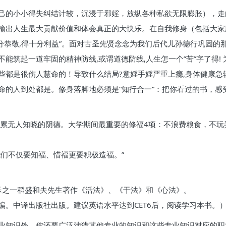
己的小小得失纠结计较，沉浸于邪婬，放纵各种私欲无限膨胀），走
输出人生最大贡献价值和体会真正的大快乐。在自我修身（包括大家
”十分恭敬,得十分利益”。面对古圣先贤念念为我们后代儿孙德行巩固的那
能筑起一道牢固的精神防线,或谓道德防线,人生怎一个”苦”字了得!
些都是很伤人慧命的！导致什么结局?意婬手婬严重上瘾,身体健康急
命的人到处都是。修身落脚地必须是“知行合一”：把你看过的书，感
积累无人知晓的阴德。大学期间最重要的修福4项：不浪费粮食，不
们不仅要知福、惜福更要积极造福。”
四圣之一稻盛和夫先生著作《活法》、《干法》和《心法》。
编。中译出版社出版。建议英语水平达到CET6后，阅读学习本书。
业知识外，你还要广泛涉猎其他专业的知识和这些专业知识对应的职