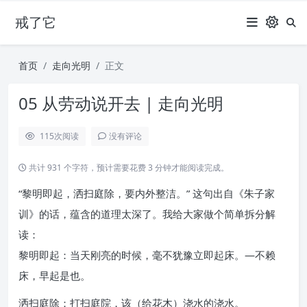
戒了它
首页
走向光明
正文
05 从劳动说开去 | 走向光明
115
次阅读
没有评论
共计 931 个字符，预计需要花费 3 分钟才能阅读完成。
“黎明即起，洒扫庭除，要内外整洁。” 这句出自《朱子家
训》的话，蕴含的道理太深了。我给大家做个简单拆分解
读：
黎明即起：当天刚亮的时候，毫不犹豫立即起床。—不赖
床，早起是也。
洒扫庭除：打扫庭院，该（给花木）浇水的浇水。