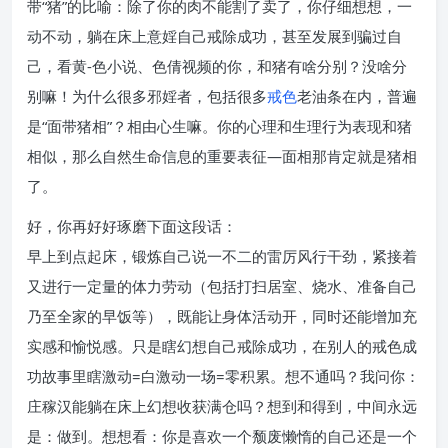
带“猪”的比喻：除了你的肉不能割了卖了，你仔细想想，一
动不动，躺在床上意婬自己戒除成功，甚至发展到骗过自
己，看黄-色小说、色倩视频的你，和猪有啥分别？没啥分
别嘛！为什么很多邪婬者，包括很多
戒色
老油条在内，普遍
是“面带猪相”？相由心生嘛。你的心理和生理行为表现和猪
相似，那么自然生命信息的重要表征—面相那肯定就是猪相
了。
好，你再好好琢磨下面这段话：
早上到点起床，锻炼自己说一不二的雷厉风行干劲，紧接着
又进行一定量的体力劳动（包括打扫居室、烧水、准备自己
乃至全家的早饭等），既能让身体活动开，同时还能增加充
实感和愉悦感。只是瞎幻想自己戒除成功，在别人的戒色成
功故事里瞎激动=白激动一场=零积累。想不通吗？我问你：
庄稼汉能躺在床上幻想收获满仓吗？想到和得到，中间永远
是：做到。想想看：你是喜欢一个颓废懒惰的自己还是一个