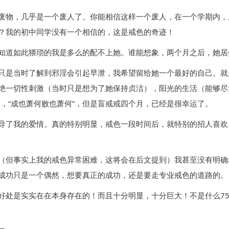
物，几乎是一个废人了。你能相信这样一个废人，在一个学期内，从年
？我的初中同学没有一个相信的，这是戒色的奇迹！
知道如此猥琐的我是多么的配不上她。谁能想象，两个月之后，她居
只是当时了解到邪淫会引起早泄，我希望留给她一个最好的自己。就
绝一切性刺激（当时只是想为了她保持贞洁），阳光的生活（能够尽
，“成也萧何败也萧何”，但是盲戒戒四个月，已经是很幸运了。
导了我的爱情。真的特别明显，戒色一段时间后，就特别的招人喜欢
（但事实上我的戒色异常困难，这将会在后文提到）我甚至没有明确
成功只是一个偶然，想要真正的成功，还是要走专业戒色的道路的。
好处是实实在在本身存在的！而且十分明显，十分巨大！不是什么75