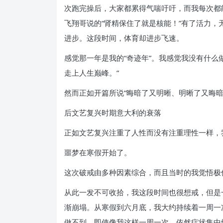
次跑完操后，大家都累得气喘吁吁，而我每次都
飞翔哥说的“肾精保住了就是核能！”有了活力
进步。这段时间，体育却进步飞速。
感觉那一年是我的“奇迹年”。我感觉我没有什么做不
走上人生巅峰。”
然而正如开篇所说“晦暗了又明晰、明晰了又晦暗
后文艺复兴时期意大利的衰落
正如文艺复兴注重了人性而没有注重理性一样，
噩梦在寒假开始了。
这次破戒由多种因素综合，而且当时的我觉悟极
从此一发不可收拾，我这段时间也很想戒，但是
渐崩塌。从寒假到六月底，我大约持续着一周一
做不到，即使像我这样一周一次，依然症状集中