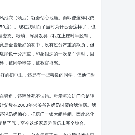
风池穴（颈后）就会钻心地痛。而即使这样我依
250度）。现在我明白了当时为什么会这样了，也
理变态、猥琐、浑身发臭（我在上课时半脱鞋，
竟是全省最好的初中，没有过分严重的欺负，但
瘙痒也十分严重，印象很深的一次是军训时，因
异，被同学嘲笑，被教官辱骂。
最好的初中里，还是有一些善良的同学，但他们对
在墙角，还嘴硬死不认错。母亲每次进门总是轻
父母在2003年求爷爷告奶奶讨债给我治病。我
还说奶奶偏心，把房门一锁大闹特闹。因此恶化
受足了气，至今这场家庭矛盾仍未完全弥合。