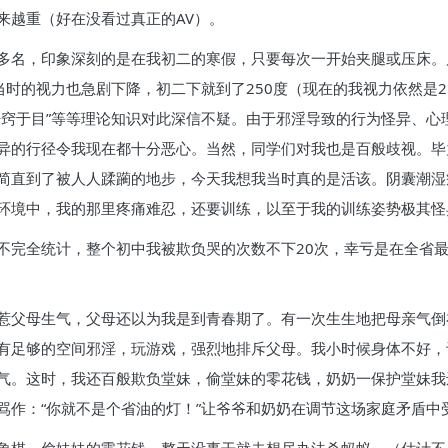
来越重（好在没看过真正的AV）。
多名，印象深刻的是在我初二的寒假，只要每次一开始夹腿或压床。
当时的视力也急剧下降，初二下就到了250度（现在的我视力依然是
开窍于目”等等理论知识对此深信不疑。由于邪淫导致的行为怪异、心
异的行径令我现在都十分恶心。当然，同学们对我也是百般歧视。毕
简直到了被人人蹂躏的地步，今天我想我当时真的是活该。阴囊潮湿
环境中，我的那里疼痛难忍，还要训练，以至于我的训练姿势极其怪
不完全统计，整个初中我被欺负哭的次数不下20次，幸亏是在全省
惹父母生气，父母还以为我是到青春期了。有一次生生地把母亲气倒
有足够的空间邪淫，玩游戏，强烈地排斥父母。我小时候身体不好，让
气。这时，我还百般欺负堂妹，偷堂妹的零花钱，奶奶一保护堂妹我
骂作：“你就不是个省油的灯！”让爷爷和奶奶在调节这场家庭矛盾中