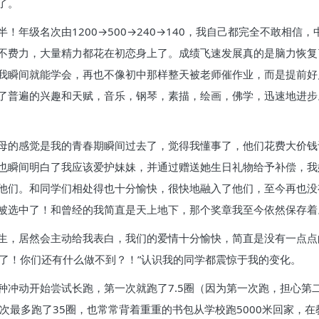
了。
！年级名次由1200→500→240→140，我自己都完全不敢相
不费力，大量精力都花在初恋身上了。成绩飞速发展真的是脑力恢复
我瞬间就能学会，再也不像初中那样整天被老师催作业，而是提前好
了普遍的兴趣和天赋，音乐，钢琴，素描，绘画，佛学，迅速地进步
母的感觉是我的青春期瞬间过去了，觉得我懂事了，他们花费大价钱
也瞬间明白了我应该爱护妹妹，并通过赠送她生日礼物给予补偿，我妹
他们。和同学们相处得也十分愉快，很快地融入了他们，至今再也没
被选中了！和曾经的我简直是天上地下，那个奖章我至今依然保存着
生，居然会主动给我表白，我们的爱情十分愉快，简直是没有一点点
友了！你们还有什么做不到？！”认识我的同学都震惊于我的变化。
种冲动开始尝试长跑，第一次就跑了7.5圈（因为第一次跑，担心第
次最多跑了35圈，也常常背着重重的书包从学校跑5000米回家，