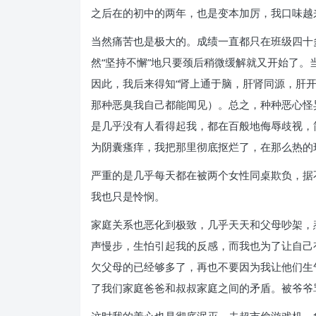
之后在的初中的两年，也是变本加厉，我口味越
当然痛苦也是极大的。成绩一直都只在班级四十
然“坚持不懈”地只要颈后稍微缓解就又开始了。
因此，我后来得知“肾上通于脑，肝肾同源，肝
那种恶臭我自己都能闻见）。总之，种种恶心怪
是几乎没有人看得起我，都在百般地侮辱歧视，
为阴囊瘙痒，我把那里彻底抠烂了，在那么热的
严重的是几乎每天都在被两个女性同桌欺负，据
我也只是怜悯。
家庭关系也恶化到极致，几乎天天和父母吵架，
声慢步，生怕引起我的反感，而我也为了让自己
欠父母的已经够多了，再也不要因为我让他们生
了我们家庭爸爸和叔叔家庭之间的矛盾。被爷爷