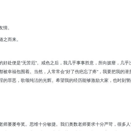
友情。
随之而来。
的好处便是“无苦厄”。戒色之后，我几乎事事胜意，所向披靡，几乎
都被幸福包围着。当然，人常常会“好了伤疤忘了疼”，我要把我的潜
淫的罪恶，歌颂纯洁的光辉。希望我的经历能够激励大家，也时刻警
老师屡屡夸奖。思维十分敏捷。我们奥数老师要求十分严苛，很多人