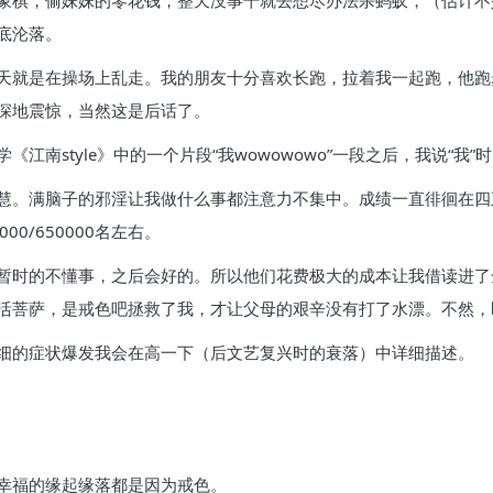
象棋，偷妹妹的零花钱，整天没事干就去想尽办法杀蚂蚁，（估计不
底沦落。
天就是在操场上乱走。我的朋友十分喜欢长跑，拉着我一起跑，他跑
深地震惊，当然这是后话了。
江南style》中的一个片段“我wowowowo”一段之后，我说“
慧。满脑子的邪淫让我做什么事都注意力不集中。成绩一直徘徊在四
0/650000名左右。
暂时的不懂事，之后会好的。所以他们花费极大的成本让我借读进了
活菩萨，是戒色吧拯救了我，才让父母的艰辛没有打了水漂。不然，
细的症状爆发我会在高一下（后文艺复兴时的衰落）中详细描述。
幸福的缘起缘落都是因为戒色。