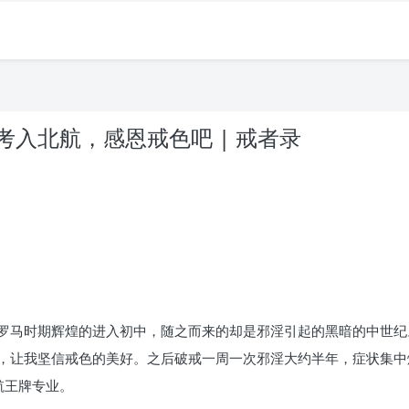
入北航，感恩戒色吧 | 戒者录
。
罗马时期辉煌的进入初中，随之而来的却是邪淫引起的黑暗的中世纪
，让我坚信戒色的美好。之后破戒一周一次邪淫大约半年，症状集中
航王牌专业。