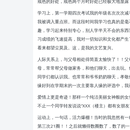
戒色的好处，戒色两个月时好处已经极大地显露
学习上，第一学期四次考试我的年级名次次次减半
我被调入重点班。而这段时间我学习也真的是毫
趣，学习起来特别专心，别人学半天不会的东西
习成绩的飞速提高，我对一切知识和文化都产生
看来都望尘莫及。这，是我的文艺复兴。
人际关系上，与父母相处得简直太愉快了！！父
母，常常帮父母做家务，和他们聊天，出去玩。
同学们都认识我。也常常和爷爷奶奶聊天，孝敬
缘好到在学期末的一次主要靠人缘的评选中，我
爱情上更是奇迹！那样一个纯洁美丽女神般的女
不止一个同学转发说说“XXX（楼主）都有女朋
运动上，一句话，活力爆棚！当时的我忽然有一
第三次21圈！！之后就懒得数圈数了，数了的一