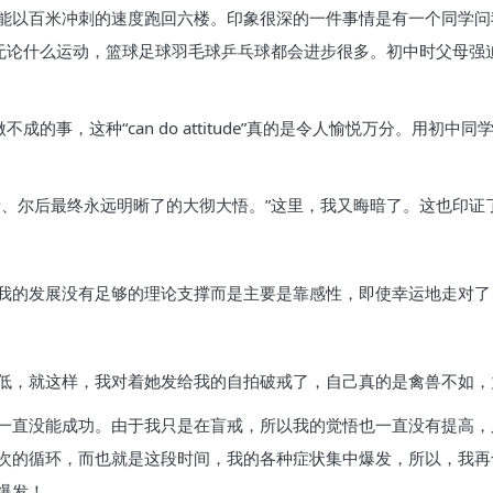
能以百米冲刺的速度跑回六楼。印象很深的一件事情是有一个同学问我
，无论什么运动，篮球足球羽毛球乒乓球都会进步很多。初中时父母强
成的事，这种“can do attitude”真的是令人愉悦万分。用初
、尔后最终永远明晰了的大彻大悟。”这里，我又晦暗了。这也印证了
我的发展没有足够的理论支撑而是主要是靠感性，即使幸运地走对了
低，就这样，我对着她发给我的自拍破戒了，自己真的是禽兽不如，
一直没能成功。由于我只是在盲戒，所以我的觉悟也一直没有提高，
次的循环，而也就是这段时间，我的各种症状集中爆发，所以，我再
爆发！