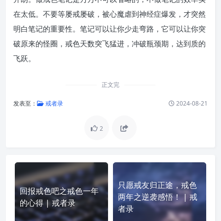
在太低。不要等屡戒屡破，被心魔虐到神经症爆发，才突然
明白笔记的重要性。笔记可以让你少走弯路，它可以让你突
破原来的怪圈，戒色天数突飞猛进，冲破瓶颈期，达到质的
飞跃。
正文完
发表至：
戒者录
2024-08-21
2
只愿戒友归正途，戒色
回报戒色吧之戒色一年
两年之逆袭感悟！ | 戒
的心得 | 戒者录
者录