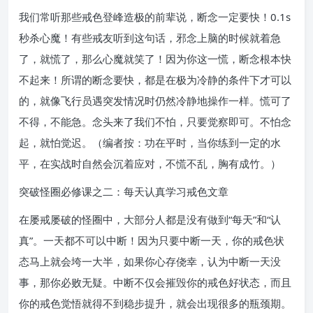
我们常听那些戒色登峰造极的前辈说，断念一定要快！0.1s
秒杀心魔！有些戒友听到这句话，邪念上脑的时候就着急
了，就慌了，那么心魔就笑了！因为你这一慌，断念根本快
不起来！所谓的断念要快，都是在极为冷静的条件下才可以
的，就像飞行员遇突发情况时仍然冷静地操作一样。慌可了
不得，不能急。念头来了我们不怕，只要觉察即可。不怕念
起，就怕觉迟。（编者按：功在平时，当你练到一定的水
平，在实战时自然会沉着应对，不慌不乱，胸有成竹。）
突破怪圈必修课之二：每天认真学习戒色文章
在屡戒屡破的怪圈中，大部分人都是没有做到“每天”和“认
真”。一天都不可以中断！因为只要中断一天，你的戒色状
态马上就会垮一大半，如果你心存侥幸，认为中断一天没
事，那你必败无疑。中断不仅会摧毁你的戒色好状态，而且
你的戒色觉悟就得不到稳步提升，就会出现很多的瓶颈期。