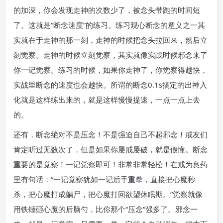
的加深，你会发现走神的次数少了，被念头带跑的时间短
了。这就是“断念速度”的练习。练习观心断念的意义之一其
实就在于走神的那一刻，走神的时候把念头拉回来，然后立
刻觉察。走神的时候立刻觉察，其实就像实战时候邪念来了
你一记觉察。练习的时候，如果你走神了，你觉察得越快，
实战里断念的速度也会越快。所谓的断念0.1s搞定的出神入
化就是这样练出来的，就是这样慢慢提速，一点一点上去
的。
还有，断念绝对不是压念！不是强迫自己不起邪念！戒友们
肯定听过无数次了，但是如果你屡戒屡破，就是假懂。断念
重要的是觉察！一记觉察即可！非常非常轻松！在戒为良药
里有句话：“一记觉察犹如一记后手重拳，直接把心魔秒
杀，把心魔打成躺尸，把心魔打回欲望休眠期。”觉察就像
用铁锤砸心魔的后脑勺，比你那个“压念”强多了。邪念一