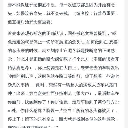
善不能保证邪念彻底不起。每一次破戒都是因为开始有念
头，如果没有念头，就不会破戒。（编者按：行善虽重要，
但直接对治邪念更重要）
首先来谈观心断念的正确认识，国外戒色文章曾提到，“戒
色最难的就是停止一切所有肮脏的念头”。如何做到在“想撸”
的念头来的时候，就立刻停止它呢？就是找断念的正确感
觉！什么才是正确的断念感觉呢？打个比方（不懂的读者开
始认真思考），你正匆匆走在大街上，来来去去的车辆发出
吵闹的喇叭声，这时你站在路口等红灯。你正想着一些杂七
杂八的事情……此时，突然有一辆超大的满载大货车从路口
冲了出来，方向盘失控而狂按喇叭（很大声），最后翻车在
你面前，快砸到你了！你拼命跑，最后车砸到了离你前方2c
m处。你什么感觉？脑袋一片空白！所有的念头都被灭了，
停止了！留下的只有空白！断念就是找到类似的这种感觉，
来“停止所有肮脏的念头！”