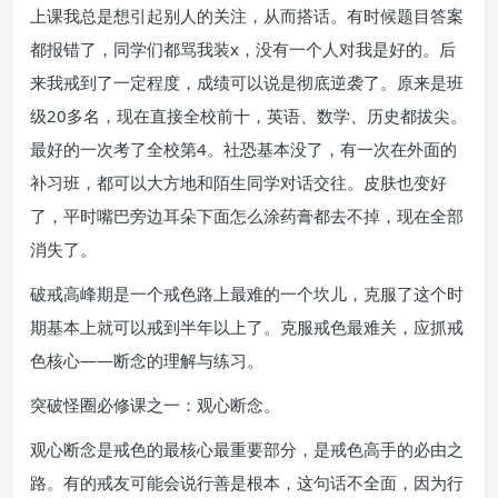
上课我总是想引起别人的关注，从而搭话。有时候题目答案
都报错了，同学们都骂我装x，没有一个人对我是好的。后
来我戒到了一定程度，成绩可以说是彻底逆袭了。原来是班
级20多名，现在直接全校前十，英语、数学、历史都拔尖。
最好的一次考了全校第4。社恐基本没了，有一次在外面的
补习班，都可以大方地和陌生同学对话交往。皮肤也变好
了，平时嘴巴旁边耳朵下面怎么涂药膏都去不掉，现在全部
消失了。
破戒高峰期是一个戒色路上最难的一个坎儿，克服了这个时
期基本上就可以戒到半年以上了。克服戒色最难关，应抓戒
色核心——断念的理解与练习。
突破怪圈必修课之一：观心断念。
观心断念是戒色的最核心最重要部分，是戒色高手的必由之
路。有的戒友可能会说行善是根本，这句话不全面，因为行