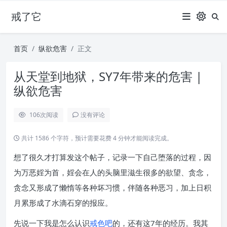
戒了它
首页
纵欲危害
正文
从天堂到地狱，SY7年带来的危害 |
纵欲危害
106
次阅读
没有评论
共计 1586 个字符，预计需要花费 4 分钟才能阅读完成。
想了很久才打算发这个帖子，记录一下自己堕落的过程，因
为万恶婬为首，婬会在人的头脑里滋生很多的欲望、贪念，
贪念又形成了懒惰等各种坏习惯，伴随各种恶习，加上日积
月累形成了水滴石穿的报应。
先说一下我是怎么认识
戒色吧
的，还有这7年的经历。我其