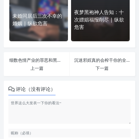
夜梦黑袍神人告知：十
未婚同居后三次不幸的
次嫖娼福报削尽 | 纵欲
婚姻 | 纵欲危害
危害
细数色情产业的罪恶和黑暗 | 纵欲危害
沉迷邪婬真的会榨干你的全身精华！ | 纵欲危害
上一篇
下一篇
评论（没有评论）