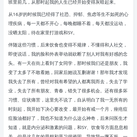
班里前几，从那时起我的人生已经开始变得灰暗起来。
从16岁的时候我已经得了社恐、抑郁、焦虑等生不如死的心
理疾病，每一天都不开心，每晚都睡不着，每天都没运动，
没晒太阳，待在家里打游戏和SY。
伴随这些习惯，后来饮食也变得不规律，不懂得和人社交，
即使说话，我的脸和外表举动就砍断了别人对我有好感的念
头。有一天在街上看到了女同学，那时候我们还是朋友，我
变了太多了不敢看她，回家后她说互删谢谢！那年我才发现
我失去了所有，曾经对我有希望的人都离我而去，失去了学
业，失去了所有朋友、青春，错失了很多机会。还有很多坏
习惯、症状痛苦，这里先不说了，自从明白了我一无所有的
时刻起，我开始下决心要改变，最开始有戒一个月，痤疮痘
痘脸油都好了，我也不知道为什么这么神奇，后来问医生才
知道，就是内分泌和激素的问题，和SY、饮食等方面息息相
关。但是这几年的思想和恶习很顽固，导致我一蹶不振，一