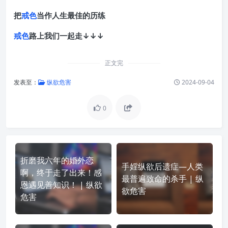
把
戒色
当作人生最佳的历练
戒色
路上我们一起走↓↓↓
正文完
发表至：
纵欲危害
2024-09-04
0
折磨我六年的婚外恋
手婬纵欲后遗症—人类
啊，终于走了出来！感
最普遍致命的杀手 | 纵
恩遇见善知识！ | 纵欲
欲危害
危害