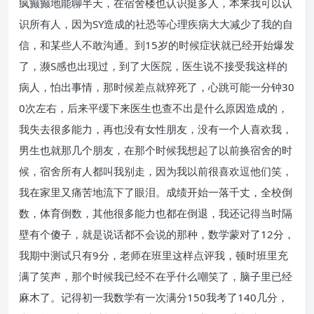
疯癫癫地能聊半天，在宿舍楼也认识挺多人，本来我可以认
识所有人，因为SY造成的社恐等心理疾病大大减少了我的自
信，和某些人不敢沟通。到15岁的时候症状就已经开始爆发
了，濒S感也出现过，到了大医院，医生说不接受我这样的
病人，怕出事情，那时候差点就猝死了，心跳可能一分钟30
0次左右，后来平缓下来医生也查不出是什么原因造成的，
我失去很多能力，再也没有女性朋友，没有一个人喜欢我，
男生也就那几个朋友，在那个时候我想起了以前换宿舍的时
候，宿舍所有人都叫我别走，因为我以前很喜欢逗他们笑，
我在家里又痛苦地流下了眼泪。成绩开始一落千丈，全校倒
数，体育倒数，其他很多能力也都在倒退，我还记得当时隔
壁有个傻子，就是说话都不会说的那种，数学蒙对了12分，
我期中测试只有9分，老师在班里这样点评我，顿时班里充
满了笑声，那个时候我已经不在乎什么嘲笑了，脑子里已经
麻木了。记得初一我数学有一次满分150我考了140几分，