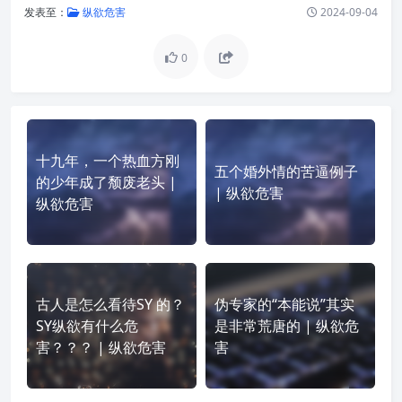
发表至：
纵欲危害
2024-09-04
0
十九年，一个热血方刚
五个婚外情的苦逼例子
的少年成了颓废老头 |
| 纵欲危害
纵欲危害
古人是怎么看待SY 的？
伪专家的“本能说”其实
SY纵欲有什么危
是非常荒唐的 | 纵欲危
害？？？ | 纵欲危害
害