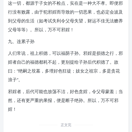
这一切，都源于子女的不检点，实在是一种大不孝。即便邪
行没有败露，由于犯邪婬而导致的一切恶果，也必定会波及
到父母的生活（如考试失利令父母失望，财运不佳无法赡养
父母等等）。所以，万不可邪婬！
九、连累子孙
人们常说，祖上积德，可以福荫子孙。邪婬是损德之行，邪
婬者自己的福德都耗不起，更别提给子孙后代积德了。故
曰：“绝嗣之坟墓，多埋好色狂徒；妓女之祖宗，多是贪花
浪子”。
邪婬者，后代可能也放荡不洁，好色贪婬，令父母蒙羞；当
然，还有更严重的果报，便是断子绝孙。所以，万不可邪
婬！
正文完