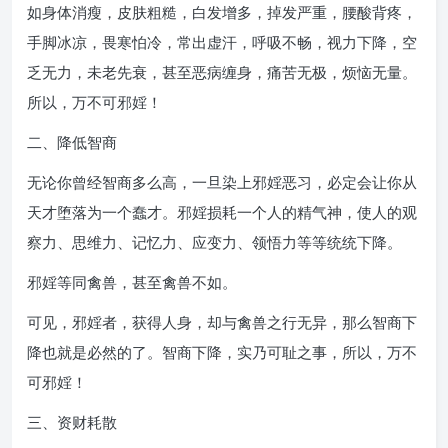
如身体消瘦，皮肤粗糙，白发增多，掉发严重，腰酸背疼，
手脚冰凉，畏寒怕冷，常出虚汗，呼吸不畅，视力下降，空
乏无力，未老先衰，甚至恶病缠身，痛苦无极，烦恼无量。
所以，万不可邪婬！
二、降低智商
无论你曾经智商多么高，一旦染上邪婬恶习，必定会让你从
天才堕落为一个蠢才。邪婬损耗一个人的精气神，使人的观
察力、思维力、记忆力、应变力、领悟力等等统统下降。
邪婬等同禽兽，甚至禽兽不如。
可见，邪婬者，获得人身，却与禽兽之行无异，那么智商下
降也就是必然的了。智商下降，实乃可耻之事，所以，万不
可邪婬！
三、资财耗散