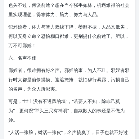
色关不过，何谈前途？想在当今强手如林，机遇难得的社会
里实现理想，得靠体力、脑力、努力与人品。
犯邪婬者，体力与智力双线下降，萎靡不振，人品又低劣，
何以安身立命？恐怕糊口都难，更别提什么前途了。所以，
万不可邪婬！
六、名声不佳
邪婬者，很难拥有好名声。邪婬的事，为人不耻。邪婬者邪
行时大都是偷偷摸摸、遮遮掩掩，就怕秽行暴露，污损自己
的名声，为众人所鄙夷。
可是，“世上没有不透风的墙”，“若要人不知，除非己莫
为”，更何况“举头三尺有神明”，自欺欺人的事还是不做为
妙。
“人活一张脸，树活一张皮”，名声搞臭了，日子也就不好过