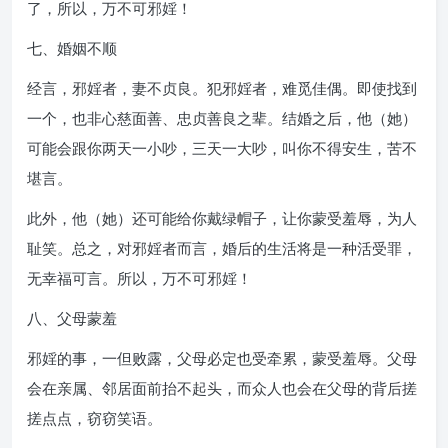
了，所以，万不可邪婬！
七、婚姻不顺
经言，邪婬者，妻不贞良。犯邪婬者，难觅佳偶。即使找到
一个，也非心慈面善、忠贞善良之辈。结婚之后，他（她）
可能会跟你两天一小吵，三天一大吵，叫你不得安生，苦不
堪言。
此外，他（她）还可能给你戴绿帽子，让你蒙受羞辱，为人
耻笑。总之，对邪婬者而言，婚后的生活将是一种活受罪，
无幸福可言。所以，万不可邪婬！
八、父母蒙羞
邪婬的事，一但败露，父母必定也受牵累，蒙受羞辱。父母
会在亲属、邻居面前抬不起头，而众人也会在父母的背后搓
搓点点，窃窃笑语。