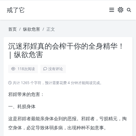
戒了它
首页
纵欲危害
正文
沉迷邪婬真的会榨干你的全身精华！
| 纵欲危害
118
次阅读
没有评论
共计 1265 个字符，预计需要花费 4 分钟才能阅读完成。
邪婬带来的危害：
一、耗损身体
这是邪婬者最能亲身体会到的恶报。邪婬者，亏损精元，掏
空身体，必定导致体弱多病，出现种种不如意事。