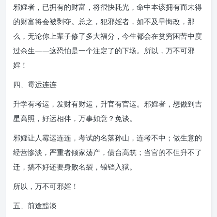
邪婬者，已拥有的财富，将很快耗光，命中本该拥有而未得
的财富将会被剥夺。总之，犯邪婬者，如不及早悔改，那
么，无论你上辈子修了多大福分，今生都会在贫穷困苦中度
过余生——这恐怕是一个注定了的下场。所以，万不可邪
婬！
四、霉运连连
升学有考运，发财有财运，升官有官运。邪婬者，想做到吉
星高照，好运相伴，万事如意？免谈。
邪婬让人霉运连连，考试的名落孙山，连考不中；做生意的
经营惨淡，严重者倾家荡产，债台高筑；当官的不但升不了
迁，搞不好还要身败名裂，锒铛入狱。
所以，万不可邪婬！
五、前途黯淡