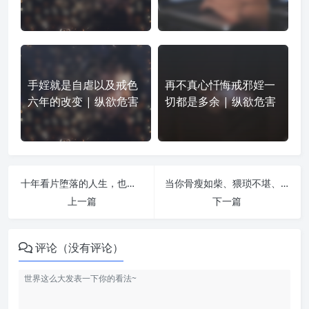
手婬就是自虐以及戒色
再不真心忏悔戒邪婬一
六年的改变 | 纵欲危害
切都是多余 | 纵欲危害
十年看片堕落的人生，也真的是太痛苦，太让人绝望，太让人不堪忍受了 | 纵欲危害
当你骨瘦如柴、猥琐不堪、浑身病痛、家庭破碎的时候还来得及吗？ | 纵欲危害
上一篇
下一篇
评论（没有评论）