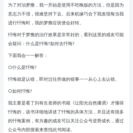
为了对治梦撸，我一开始是使用不吃晚饭的方法，但是因为
意志力不强，很难坚持下去。后来机缘巧合下我发现每当我
进行忏悔时，我的梦撸症状便会好转。
忏悔对于梦撸的治疗效果是非常好的，看到这里的戒友可能
会疑问：什么是忏悔?如何去忏悔?
下面我会一一解答：
○什么是忏悔?
忏悔就是认错，即对过往所做的错事一一从心上去认错。
○如何忏悔?
我主要是看了刘有生老师的书籍《让阳光自然播洒》才懂得
忏悔的，该书详细地讲述了忏悔的具体方法，并且还有很多
的忏悔案例，有兴趣的戒友可以关注公众号逆势成长，通过
公众号内部搜索来查找此书阅读。