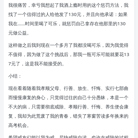
我很痛苦，幸亏我想起了我酒上瘾时用的这个惩罚方法，我
找了一个信得过的人给他发了130元，并且向他承诺：如果
我在……时间里喝了可乐，就惩罚自己拿存在他那里的130
元做公益。
这样做之后我到现在一个多月了我都没喝可乐，因为我觉得
不值得，因为做了这个挑战后，那我一瓶可乐可能就要花13
7元了，这是我不能接受的。
小结：
现在看着随着我孝顺父母、行善、放生、忏悔、实行七部曲
而慢慢康复的身心，只觉得过往的自己十分愚昧，本是一个
不大的病，只需要彻底戒除、孝顺行善、忏悔、养生便会康
复，我却为此荒废了我的青春，错失了寒窗苦读多年换来的
高考机会。
希望戒友们能以我为戒，尽快戒除自渎，也许在戒除的过程