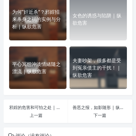
为何”奸近杀“？邪婬招
女色的诱惑与陷阱 | 纵
来杀身之祸的实例与分
欲危害
析 | 纵欲危害
夫妻吵架，很多都是受
平心冥想沖淡情緒隨之
到冤亲债主的干扰！ |
漂流 | 纵欲危害
纵欲危害
邪婬的危害和可怕之处 | 纵欲危害
善恶之报，如影随形 | 纵欲危害
上一篇
下一篇
评论（没有评论）