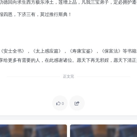
功德回向求生西方极乐净土，莲增上品，凡我三宝弟子，定必拥护遵
报四恩，下济三有，莫过推行斯典！
《安士全书》，《太上感应篇》，《寿康宝鉴》，《保富法》等书籍
享给更多有需要的人，在此感谢诸位。愿天下再无邪婬，愿天下清正
正文完
0