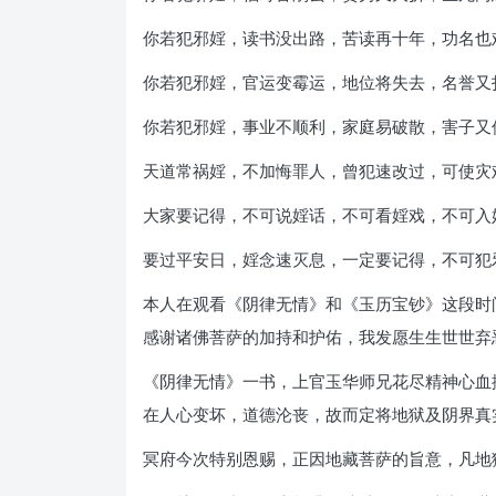
你若犯邪婬，读书没出路，苦读再十年，功名也
你若犯邪婬，官运变霉运，地位将失去，名誉又
你若犯邪婬，事业不顺利，家庭易破散，害子又
天道常祸婬，不加悔罪人，曾犯速改过，可使灾
大家要记得，不可说婬话，不可看婬戏，不可入
要过平安日，婬念速灭息，一定要记得，不可犯
本人在观看《阴律无情》和《玉历宝钞》这段时
感谢诸佛菩萨的加持和护佑，我发愿生生世世弃
《阴律无情》一书，上官玉华师兄花尽精神心血
在人心变坏，道德沦丧，故而定将地狱及阴界真
冥府今次特别恩赐，正因地藏菩萨的旨意，凡地