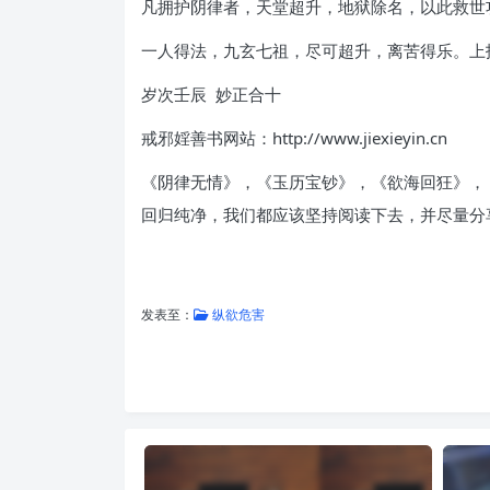
凡拥护阴律者，天堂超升，地狱除名，以此救世
一人得法，九玄七祖，尽可超升，离苦得乐。上
岁次壬辰 妙正合十
戒邪婬善书网站：http://www.jiexieyin.cn
《阴律无情》，《玉历宝钞》，《欲海回狂》，
回归纯净，我们都应该坚持阅读下去，并尽量分
发表至：
纵欲危害