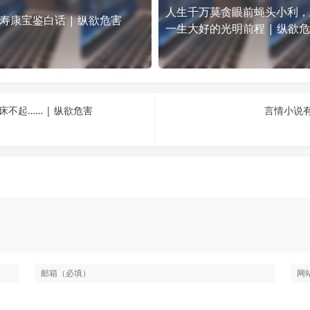
人生千万莫贪眼前蝇头小利，
寿康宝鉴白话 | 纵欲危害
一生大好的光明前程 | 纵欲
不起…… | 纵欲危害
言情小说有