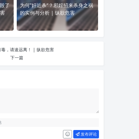
毁了
为何”奸近杀“？邪婬招来杀身之祸
危害
的实例与分析 | 纵欲危害
毒，请速远离！ | 纵欲危害
下一篇
发布评论