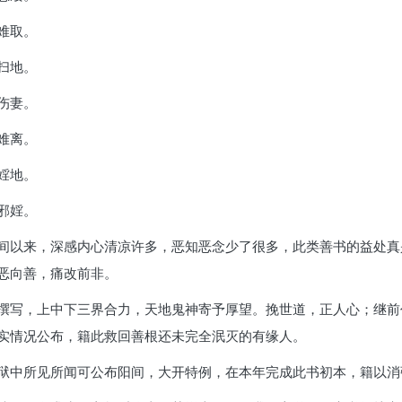
难取。
扫地。
伤妻。
难离。
婬地。
邪婬。
间以来，深感内心清凉许多，恶知恶念少了很多，此类善书的益处真
恶向善，痛改前非。
撰写，上中下三界合力，天地鬼神寄予厚望。挽世道，正人心；继前
实情况公布，籍此救回善根还未完全泯灭的有缘人。
狱中所见所闻可公布阳间，大开特例，在本年完成此书初本，籍以消