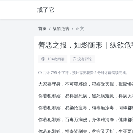
戒了它
首页
纵欲危害
正文
善恶之报，如影随形 | 纵欲危
104
次阅读
没有评论
共计 795 个字符，预计需要花费 2 分钟才能阅读完成。
大家要守身，不可犯邪婬，犯婬受灾报，报应惨
你若犯邪婬，易得黑死病，黑死病难救，得病哭
你若犯邪婬，易染疮痘毒，梅毒疱疹毒，同样都
你若犯邪婬，百毒万病侵，身体难清净，健康都
你若犯邪婬，福寿皆削去，贫穷又夭折，生死两