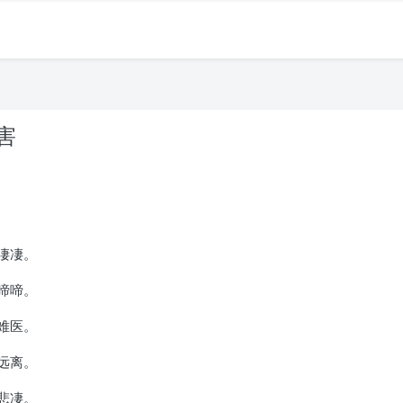
害
凄凄。
啼啼。
难医。
远离。
悲凄。