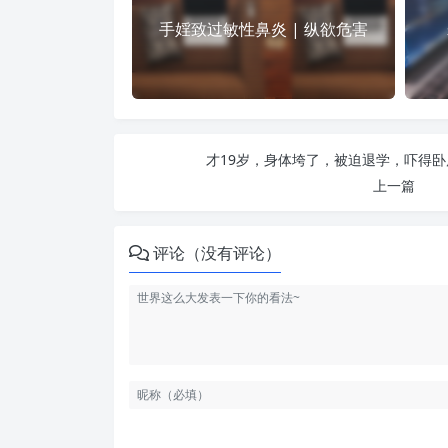
手婬致过敏性鼻炎 | 纵欲危害
才19岁，身体垮了，被迫退学，吓得卧床
上一篇
评论（没有评论）