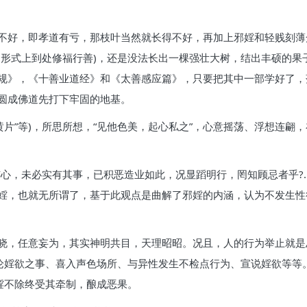
不好，即孝道有亏，那枝叶当然就长得不好，再加上邪婬和轻贱刻薄
是形式上到处修福行善)，还是没法长出一棵强壮大树，结出丰硕的果
规》，《十善业道经》和《太善感应篇》，只要把其中一部学好了，
圆成佛道先打下牢固的地基。
黄片”等)，所思所想，“见他色美，起心私之”，心意摇荡、浮想连
婬心，未必实有其事，已积恶造业如此，况显蹈明行，罔知顾忌者乎?
婬，也就无所谓了，基于此观点是曲解了邪婬的内涵，认为不发生性
晓，任意妄为，其实神明共目，天理昭昭。况且，人的行为举止就是
谈论婬欲之事、喜入声色场所、与异性发生不检点行为、宣说婬欲等等
婬不除终受其牵制，酿成恶果。