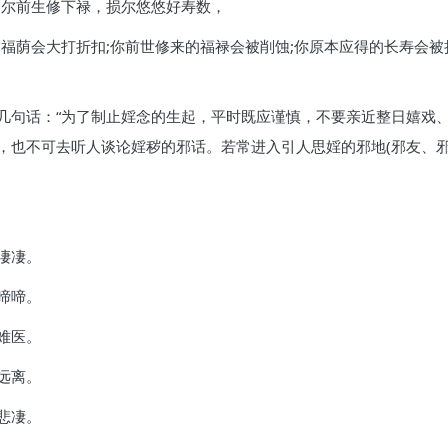
削尔前生修下禄，损尔悠悠好寿数，
福荫会大打折扣;你前世修来的福禄会被削蚀;你原本应得的长寿会被
几句话：“为了制止婬念的生起，平时既应谨慎，不要亲近整日嬉戏
，也不可去听人谈论婬秽的邪话。若常进入引人思婬的邪地(邪友、邪
凄凄。
啼啼。
难医。
远离。
悲凄。