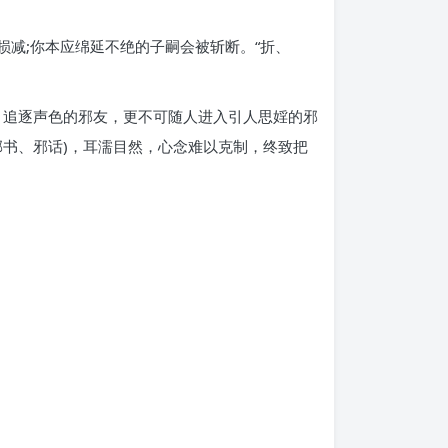
损减;你本应绵延不绝的子嗣会被斩断。“折、
、追逐声色的邪友，更不可随人进入引人思婬的邪
书、邪话)，耳濡目然，心念难以克制，终致把