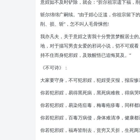
意婬如不及时铲除，就会：“折尔祖宗遗下福，
斩尔绵绵广嗣续。”由于婬心泛滥，你祖宗留下的
削、损、斩”，怎不叫人毛骨悚然!
我亦凡夫，关于意婬之害我十分赞赏梦醒居士的
地，对于描写男贪女爱的邪词小说，切不可观看
持不住而身犯邪婬，及致醒悟已追悔莫及。”
《不可诗》：
大家要守身，不可犯邪婬，犯婬受灾报，报应惨
你若犯邪婬，易得黑死病，黑死病难救，得病哭
你若犯邪婬，易染疮痘毒，梅毒疱疹毒，同样都
你若犯邪婬，百毒万病侵，身体难清净，健康都
你若犯邪婬，福寿皆削去，贫穷又夭折，生死两