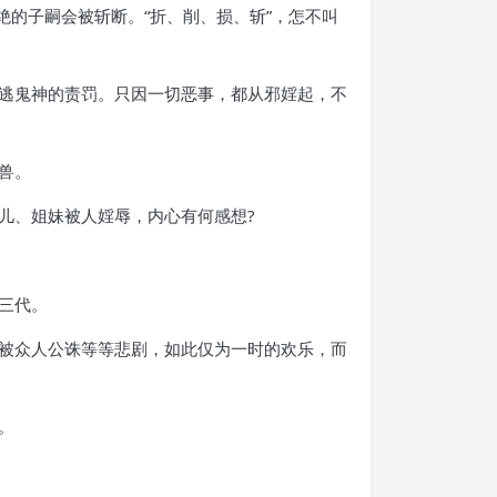
绝的子嗣会被斩断。“折、削、损、斩”，怎不叫
逃鬼神的责罚。只因一切恶事，都从邪婬起，不
兽。
儿、姐妹被人婬辱，内心有何感想?
三代。
被众人公诛等等悲剧，如此仅为一时的欢乐，而
。