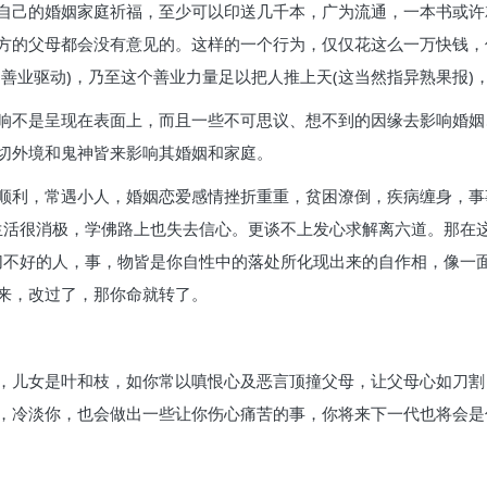
自己的婚姻家庭祈福，至少可以印送几千本，广为流通，一本书或许
方的父母都会没有意见的。这样的一个行为，仅仅花这么一万快钱，
善业驱动)，乃至这个善业力量足以把人推上天(这当然指异熟果报)
响不是呈现在表面上，而且一些不可思议、想不到的因缘去影响婚姻
切外境和鬼神皆来影响其婚姻和家庭。
顺利，常遇小人，婚姻恋爱感情挫折重重，贫困潦倒，疾病缠身，事
生活很消极，学佛路上也失去信心。更谈不上发心求解离六道。那在这
切不好的人，事，物皆是你自性中的落处所化现出来的自作相，像一
来，改过了，那你命就转了。
：
，儿女是叶和枝，如你常以嗔恨心及恶言顶撞父母，让父母心如刀割
，冷淡你，也会做出一些让你伤心痛苦的事，你将来下一代也将会是