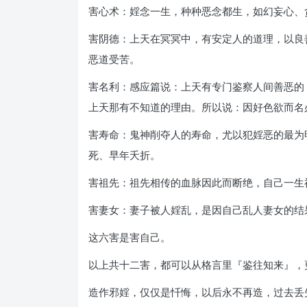
害心术：婬念一生，种种恶念都生，如幻妄心、
害阴德：上天在冥冥中，有安定人的道理，以良
恶道受苦。
害名利：感应篇说：上天有专门鉴察人间善恶的
上天那有不知道的理由。所以说：因好色欲而名
害寿命：鬼神削夺人的寿命，尤以犯婬恶的最为
死、早年夭折。
害祖先：祖先相传的血脉因此而断绝，自己一生
害妻女：妻子被人婬乱，是因自己乱人妻女的结
这六害是害自己。
以上共十二害，都可以从格言里『鉴往知来』，
造作邪婬，仅仅是忏悔，以后永不再造，过去丢