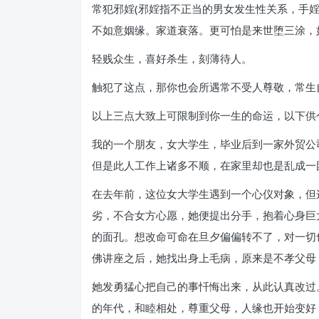
常犯邪婬(邪婬指不正当的男女发生性关系，手
不如意姻缘。家道衰落。更可怕是来世堕三涂，
轻贱众生，喜好杀生，刻薄待人。
触犯了这点，那你也会所遇常不受人尊敬，常生
以上三点大致上可限制到你一生的命运，以下供
我的一个朋友，女大学生，毕业后到一家外贸公
但是此人工作上诸多不顺，在家里却也是乱成一
在去年前，这位女大学生遇到一个心仪对象，但
劣，不合女方心愿，她便提出分手，抱着心身巨
的面孔。想改命可命在旦夕偏偏转不了，对一切
佛讲座之后，她找出身上毛病，原来是不孝父母
她发勇猛心把自己的事忏悔出来，从此认真改过
的年代，和睦相处，尊重父母，人缘也开始变好