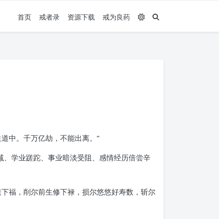
首页
戒者录
资源下载
戒为良药
道中。千万亿劫，不能出离。”
减、学业蹉跎、事业暗淡受阻、感情经历倍尝辛
遗下福，削尔前生修下禄，损尔悠悠好寿数，斩尔