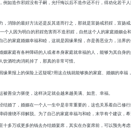
，例如造作邪婬没有子嗣，光忏悔以后不造作还不行，得劝化若干人
力，消除的最好方法还是反其道而行之，那就是宣扬戒邪婬，宣扬戒
!一个人因为明白的邪婬危害而不造邪婬，自然这个人的家庭婚姻会
自己的家庭婚姻幸福和睦，这就是因缘果报，亦是善恶业力，法界的
婚姻家庭有各种障碍的人或者本身家庭就幸福的人，能够为其自身的
人饮酒吃肉消耗掉了，那真的非常可惜。
因缘果报上的保险上迟疑呢?用这点钱就能够换的家庭、婚姻的幸福
运被善业力驱使，这样决定就会越来越美满、如意、幸福。
经结婚了，婚姻在一个人一生中是非常重要的，这也关系着自己修行
障碍缠绕不得解脱。为了自己的家庭幸福与和睦，末学有个建议，希
至十多万或更多的钱去办结婚宴席，其实在办宴席前，可以预先考虑多