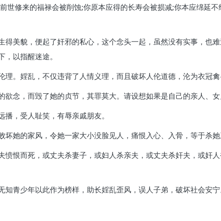
前世修来的福禄会被削蚀;你原本应得的长寿会被损减;你本应绵延不
生得美貌，便起了奸邪的私心，这个念头一起，虽然没有实事，也难
下，以指醒迷途。
伦理。婬乱，不仅违背了人情义理，而且破坏人伦道德，沦为衣冠禽
的欲念，而毁了她的贞节，其罪莫大。请设想如果是自己的亲人、女
远播，受人耻笑，有辱亲戚朋友。
败坏她的家风，令她一家大小没脸见人，痛恨入心、入骨，等于杀她
夫愤恨而死，或丈夫杀妻子，或妇人杀亲夫，或丈夫杀奸夫，或奸人
无知青少年以此作为榜样，助长婬乱歪风，误人子弟，破坏社会安宁