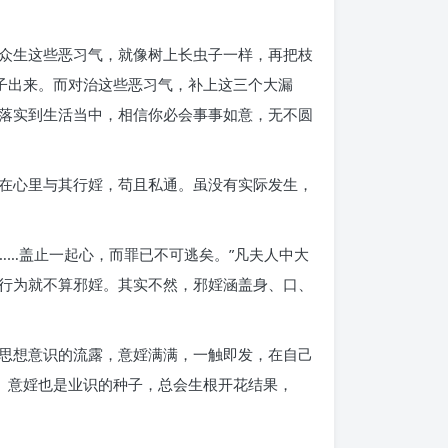
众生这些恶习气，就像树上长虫子一样，再把枝
子出来。而对治这些恶习气，补上这三个大漏
落实到生活当中，相信你必会事事如意，无不圆
翩，在心里与其行婬，苟且私通。虽没有实际发生，
……盖止一起心，而罪已不可逃矣。”凡夫人中大
行为就不算邪婬。其实不然，邪婬涵盖身、口、
思想意识的流露，意婬满满，一触即发，在自己
。意婬也是业识的种子，总会生根开花结果，