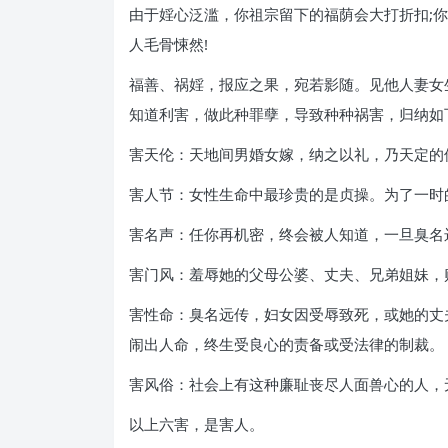
由于婬心泛滥，你祖宗留下的福荫会大打折扣;你
人毛骨悚然!
福善、祸婬，报应之果，宛若影随。见他人妻女
知道利害，做此种罪孽，导致种种祸害，归纳如
害天伦：天地间男婚女嫁，纳之以礼，乃天定的
害人节：女性生命中最珍贵的是贞操。为了一时
害名声：任你再机密，终会被人知道，一旦臭名
害门风：羞辱她的父母公婆、丈夫、兄弟姐妹，
害性命：臭名远传，妇女因受辱致死，或她的丈
闹出人命，终生受良心的责备或受法律的制裁。
害风俗：社会上有这种廉耻丧尽人面兽心的人，
以上六害，是害人。