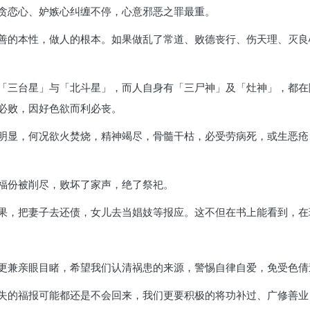
贪恋心、妒嫉心纠缠不停，心意邪恶之罪最重。
善的本性，做人的根本。如果做乱了常道、败德丧行、伤天理、灭良
「三台星」与「北斗星」，而人自身有「三尸神」及「灶神」，都在
必败，因好色欲而利必丧。
明显，何况欲火焚烧，精神竭尽，骨髓干枯，必受劳病死，或生恶疮
福份被削尽，败坏了家声，绝了祭祀。
果，把妻子去还债，女儿去当娼妓等报应。这不但在书上能看到，在
更兼亲眼目睹，希望我们认清祸患的来源，警惕自律自爱，免受色倩
失的福报可能都还是不会回来，我们更要积极的将功补过、广修善业