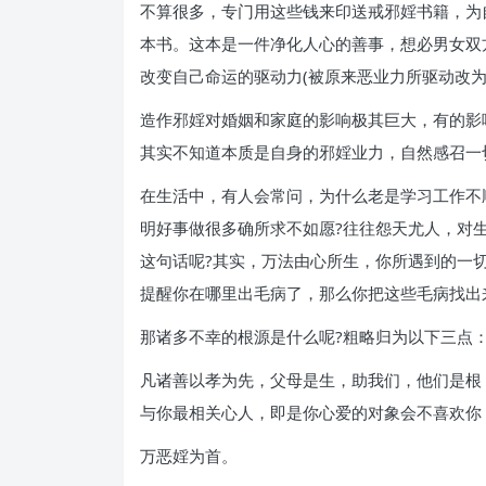
不算很多，专门用这些钱来印送戒邪婬书籍，为
本书。这本是一件净化人心的善事，想必男女双
改变自己命运的驱动力(被原来恶业力所驱动改为
造作邪婬对婚姻和家庭的影响极其巨大，有的影
其实不知道本质是自身的邪婬业力，自然感召一
在生活中，有人会常问，为什么老是学习工作不
明好事做很多确所求不如愿?往往怨天尤人，对
这句话呢?其实，万法由心所生，你所遇到的一
提醒你在哪里出毛病了，那么你把这些毛病找出
那诸多不幸的根源是什么呢?粗略归为以下三点
凡诸善以孝为先，父母是生，助我们，他们是根
与你最相关心人，即是你心爱的对象会不喜欢你
万恶婬为首。