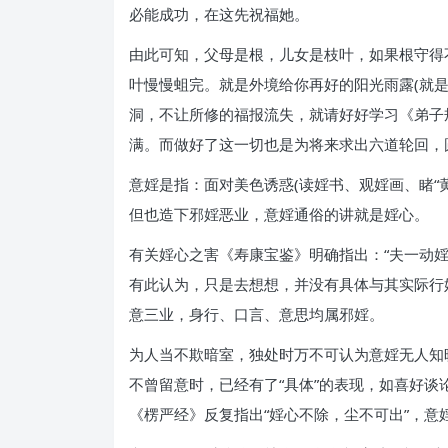
必能成功，在这先祝福她。
由此可知，父母是根，儿女是枝叶，如果根守得
叶慢慢蛆完。就是外境给你再好的阳光雨露(就
洞，不让所修的福报流失，就请好好学习《弟子
满。而做好了这一切也是为将来求出六道轮回，
意婬是指：面对美色诱惑(读婬书、观婬画、睹“
但也造下邪婬恶业，意婬通俗的讲就是婬心。
有关婬心之害《寿康宝鉴》明确指出：“夫一动
有此认为，只是去想想，并没有具体与其实际行
意三业，身行、口言、意思均属邪婬。
为人当不欺暗室，独处时万不可认为意婬无人知
不曾留意时，已经有了“具体”的表现，如喜好
《楞严经》反复指出“婬心不除，尘不可出”，意