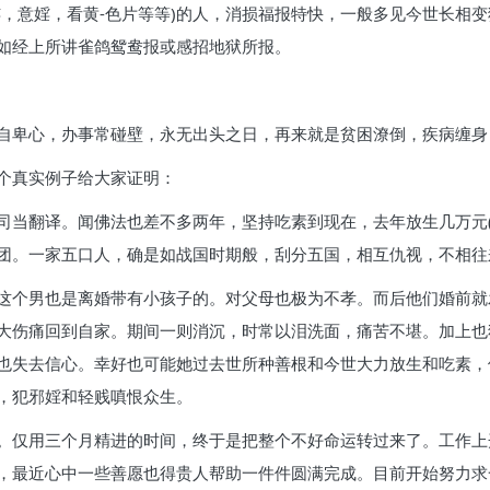
婬，意婬，看黄-色片等等)的人，消损福报特快，一般多见今世长相
如经上所讲雀鸽鸳鸯报或感招地狱所报。
自卑心，办事常碰壁，永无出头之日，再来就是贫困潦倒，疾病缠身
个真实例子给大家证明：
司当翻译。闻佛法也差不多两年，坚持吃素到现在，去年放生几万元(
团。一家五口人，确是如战国时期般，刮分五国，相互仇视，不相往
这个男也是离婚带有小孩子的。对父母也极为不孝。而后他们婚前就
大伤痛回到自家。期间一则消沉，时常以泪洗面，痛苦不堪。加上也
也失去信心。幸好也可能她过去世所种善根和今世大力放生和吃素，
，犯邪婬和轻贱嗔恨众生。
。仅用三个月精进的时间，终于是把整个不好命运转过来了。工作上
，最近心中一些善愿也得贵人帮助一件件圆满完成。目前开始努力求