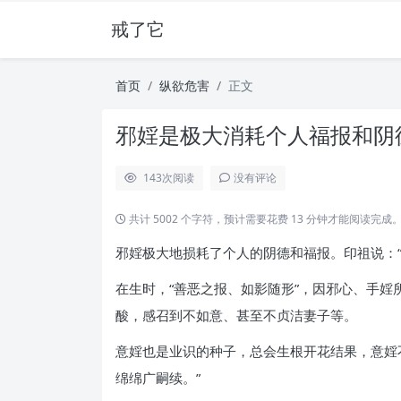
戒了它
首页
纵欲危害
正文
邪婬是极大消耗个人福报和阴德
143
次阅读
没有评论
共计 5002 个字符，预计需要花费 13 分钟才能阅读完成
邪婬极大地损耗了个人的阴德和福报。印祖说：
在生时，“善恶之报、如影随形”，因邪心、手
酸，感召到不如意、甚至不贞洁妻子等。
意婬也是业识的种子，总会生根开花结果，意婬
绵绵广嗣续。”