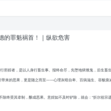
的罪魁祸首！ | 纵欲危害
。
“行邪婬者，是以人身行畜生事。报终命尽，先堕地狱饿鬼，后生畜生
婬所带来的恶果，更是随之而至——心理灰暗自卑、百病滋生、容貌衰
不除终受其牵制，酿成恶果。意婬如不及时铲除，就会：“折尔祖宗