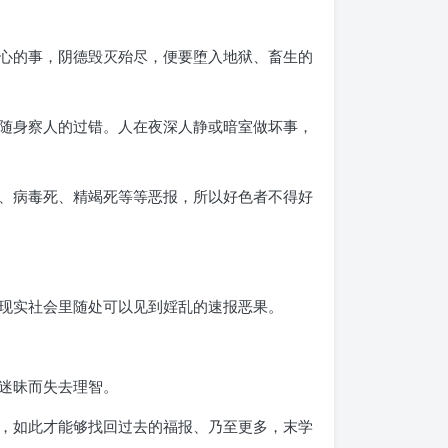
心的事，阴德毁灭殆尽，便要堕入地狱、畜生的
随身察人的过错。人在夜深人静或暗室做坏事，
、病毒死、精竭死等等恶报，所以好色者不得好
现实社会里随处可以见到婬乱的速报恶果。
迷昧而失去理智。
，如此才能够找回过去的福报、乃至更多，末学