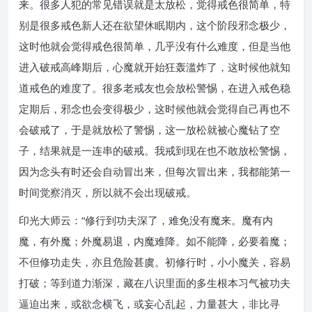
来。很多人犯的常见错误就是太放松，觉得戒色很简单，特
别是很多戒色新人还在欲望休眠期内，这个阶段邪念极少，
这时他就会觉得戒色很简单，几乎没有什么难度，但是当他
进入破戒高峰期后，心魔就开始狂轰滥炸了，这时候他就知
道戒色的难度了。很多老戒友也会放松警惕，在进入戒色稳
定期后，邪念也会变得极少，这时候他就会觉得自己再也不
会破戒了，于是就放松了警惕，这一放松就被心魔钻了空
子，结果就是一连串的破戒。我戒到现在也不敢放松警惕，
因为念头有时还会自动冒出来，但每次冒出来，我都能第一
时间觉察消灭，所以就不会出现破戒。
印光大师云：“修行到功夫深了，难免没有魔来。魔有内
魔，有外魔；外魔易退，内魔难降。如不能降，必要着魔；
不但修功走失，亦且危险甚虞。初修行时，小小魔关，容易
打破；等到道力渐深，藏在八识里面的多生根本习气被功夫
逼迫出来，或欲念横飞，或妄心乱起，力量甚大，非比寻