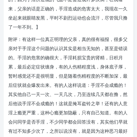
来，父亲的话是正确的，手淫造成的危害太大，我现在一久
坐起来就眼睛发黑，平时不剧烈运动也会流汗，尽管我只撸
了一年不到。】
附评：有这样一位真正明理的父亲，真的很有福报，很多父
亲对于手淫这个问题的认识其实是相当无知的，甚至是错误
的。手淫的危害的确很大，手淫耗损宝贵的肾精，日积月
累，最后必定症状缠身，有的人伤精程度浅，身体底子厚，
暂时感觉还不是很明显，但是随着伤精程度的不断加深，最
后症状就会爆发出来。有的人这样说道：手淫不会成瘾的！
其实他自己一天一次、一天几次，乃至连续几天都在撸，然
后他说手淫不会成瘾的！这就是掩耳盗铃之举！还有的人意
淫上瘾更严重，这种心瘾更加隐蔽，只有自己知道。有的人
会问同学是否手淫，不少同学都会回答没有，其实他们早就
有过不知多少次了，之所以说没有，就是因为这种恶习最好