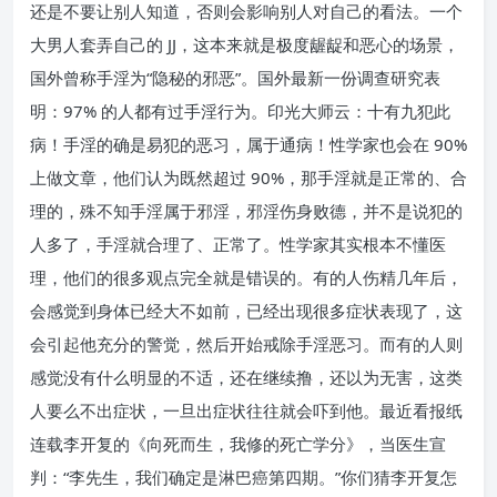
还是不要让别人知道，否则会影响别人对自己的看法。一个
大男人套弄自己的 JJ，这本来就是极度龌龊和恶心的场景，
国外曾称手淫为“隐秘的邪恶”。国外最新一份调查研究表
明：97% 的人都有过手淫行为。印光大师云：十有九犯此
病！手淫的确是易犯的恶习，属于通病！性学家也会在 90%
上做文章，他们认为既然超过 90%，那手淫就是正常的、合
理的，殊不知手淫属于邪淫，邪淫伤身败德，并不是说犯的
人多了，手淫就合理了、正常了。性学家其实根本不懂医
理，他们的很多观点完全就是错误的。有的人伤精几年后，
会感觉到身体已经大不如前，已经出现很多症状表现了，这
会引起他充分的警觉，然后开始戒除手淫恶习。而有的人则
感觉没有什么明显的不适，还在继续撸，还以为无害，这类
人要么不出症状，一旦出症状往往就会吓到他。最近看报纸
连载李开复的《向死而生，我修的死亡学分》，当医生宣
判：“李先生，我们确定是淋巴癌第四期。”你们猜李开复怎