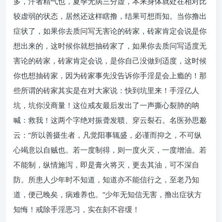
多，汗者精气也，夏季无病三分虚，本来身体就处在相对比
较虚弱的状态，居然还这样瞎撸，结果可想而知。当你撸出
症状了，如果你去质问写无害论的砖家，砖家肯定会说是你
想出来的，这时候你就想抽砖家了，如果你去质问写适度无
害论的砖家，砖家肯定会说，是你自己没做到适度，这时候
你也想抽砖家，因为砖家事先没告诉你手淫是会上瘾的！那
些所谓的砖家其实是在对大家说：快到坑里来！手淫亿人
坑，坑你没商量！这位戒友最后发出了一声撕心裂肺的呐
喊：救我！这两个字绝对振聋发聩、穿云裂石。名医孙思邈
云：“所以善摄生者，凡觉阳事辄盛，必谨而抑之，不可纵
心竭意以自贼也。若一度制得，则一度火灭，一度增油。若
不能制，纵情施泻，即是膏火将灭，更去其油，可不深自
防。所患人少年时不知道，知道亦不能信行之，至老乃知
道，便已晚矣，病难养也。”少年无知信无害，撸出症状方
知悔！戒除手淫恶习，实在刻不容缓！