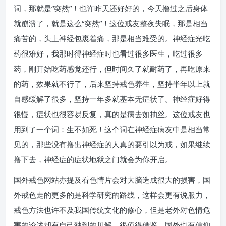
词，那就是“突然”！也许昨天还好好的，今天撸过之后身体
就崩溃了，就是这么“突然”！这位戒友整夜失眠，那是相当
痛苦的，头上神经包裹着痛，那是相当难受的。神经症光吃
药很难好，我那时得神经症时也看过很多医生，吃过很多
药，刚开始吃药感觉还行，但时间久了就耐药了，再吃原来
的药，效果就不行了，后来坚持戒色养生，坚持半年以上就
自感缓解了很多，坚持一年多就基本无症状了。神经症好得
很慢，症状也很容易反复，真的是病去如抽丝。这位戒友也
用到了一个词：生不如死！这个词在神经症病友中是相当常
见的，那些没有撸出神经症的人真的要引以为戒，如果继续
撸下去，神经症的症状地狱之门就会为你开启。
国外戒色网站亦提及看色情片会对大脑造成很大的损害，国
外戒色走的更多的是科学研究的路线，这样会更有说服力，
戒色方法也许不及我国传统文化的修心，但是老外对色情危
害的论述却有自己独到的见解，很值得借鉴。国外也有信仰