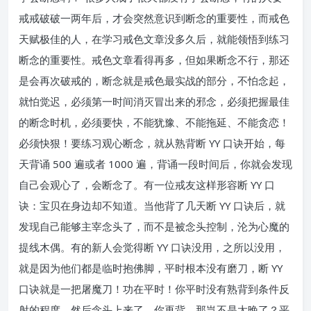
戒戒破破一两年后，才会突然意识到断念的重要性，而戒色
天赋极佳的人，在学习戒色文章没多久后，就能领悟到练习
断念的重要性。戒色文章看得再多，但如果断念不行，那还
是会再次破戒的，断念就是戒色最实战的部分，不怕念起，
就怕觉迟，必须第一时间消灭冒出来的邪念，必须把握最佳
的断念时机，必须要快，不能犹豫、不能拖延、不能贪恋！
必须快狠！要练习观心断念，就从熟背断 YY 口诀开始，每
天背诵 500 遍或者 1000 遍，背诵一段时间后，你就会发现
自己会观心了，会断念了。有一位戒友这样形容断 YY 口
诀：宝贝在身边却不知道。当他背了几天断 YY 口诀后，就
发现自己能够主宰念头了，而不是被念头控制，沦为心魔的
提线木偶。有的新人会觉得断 YY 口诀没用，之所以没用，
就是因为他们都是临时抱佛脚，平时根本没有磨刀，断 YY
口诀就是一把屠魔刀！功在平时！你平时没有熟背到条件反
射的程度，然后念头上来了，你再背，那岂不是太晚了？平