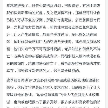
看就陷进去了。好奇心是把双刃剑，把握得好，有利于激发
我们探索新事物的兴趣，反之把握得不好，那就很可能让自
己陷入万劫不复的深渊，所谓好奇害死猫。多巴胺因新奇而
起，尤其是性方面的新奇，新的性刺激会让多巴胺急剧飙
升，让人产生欣快感，然而当手淫过后，多巴胺又迅速回
落，这时候就会感到巨大的空虚乃至懊悔。戒色老兵就比较
精，他们知道千万不可看那种视频，老兵知道如何做到不阵
亡！老兵有这种超强的实战意识，而很多新人根本就没有应
有的警惕性，结果很快就阵亡了，戒色战场唯有警惕者才能
幸存，那些追逐新奇感的人，迟早是会破戒的。
这季前言再讲讲“这会必须戒撸”的破戒经历以及他所遭受的
果报，这段文字也是应他本人要求而写，目的就是为了让大
家吸取他的教训。“这会必须戒撸”的最大优点就是人比较坦
诚，也为戒色吧做出了很多贡献，很多戒友都喜欢看他的帖