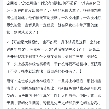
么回答，“怎么可能！我没有感到任何不适呀！”其实身体已
经不断在向他发出警告了，但是他麻痹大意了。很多伤精患
者也是如此，他们被无害论洗脑，一次次地撸，一次次地积
累负能量，当积累到一定程度，就会爆发出非常严重的症
状，到时就苦大了！
2.【可能是大脑紊乱，生不如死！具体情况是这样，之前有
过两年的 SY，突然有一天 SY 过后在梦中又 SY 了，从第二
天开始我就不知道为什么整夜失眠，失眠了三年！失眠久
了，头上感觉神经包裹着痛，干什么都提不起精神，医院看
了不少，根本就没办法，我自杀的心都有了。】
附评：这位戒友撸出神经症了，一旦得上神经症，那就相当
痛苦了，和神经症的痛苦相比，前列腺炎和精索还是可以忍
受的，而严重的神经症真的可以让人想自杀。中医：肾上通
于脑，肾精化生脑髓。肾精是先天之精和后天之精的总称，