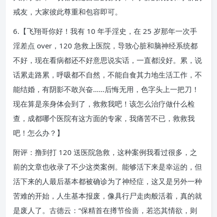
戒友，大家彼此尊重和包容即可。
6.【飞翔哥你好！我有 10 年手淫史，在 25 岁那年一次手
淫差点 over，120 急救上医院，导致心脏和脑神经系统都
不好，现在看病都还不好意思说实话，一直都没好。累，说
话累走路累，呼吸都不自然，不能自食其力地生活工作，不
能结婚，有阴影不敢兴奋……后悔无用，色字头上一把刀！
现在算是亲身体会到了，救救我吧！该怎么治疗做什么检
查，成都哪个医院有这方面的专家，我痛苦不已，救救我
吧！怎么办？】
附评：撸到打 120 送医院急救，这种案例我看过很多，之
前的文章也收录了不少这类案例。能够活下来是幸运的，但
活下来的人最后基本都被确诊为了神经症，这又是另外一种
苦难的开始，人生基本报废，像具行尸走肉般活着，真的就
是废人了。古德云：“保精首在撙节俭啬，若恣其情欲，则