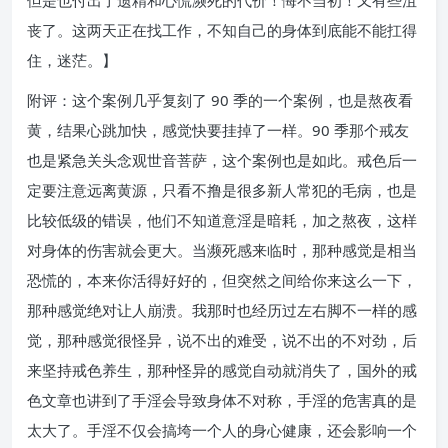
但是也付出了遗精和心慌濒死的代价！悔不当初！又有些沮
丧了。这两天正在找工作，不知自己的身体到底能不能扛得
住，迷茫。】
附评：这个案例几乎复刻了 90 季的一个案例，也是熬夜看
黄，结果心跳加快，感觉快要挂掉了一样。90 季那个戒友
也是紧急关头念观世音菩萨，这个案例也是如此。戒色后一
定要注意远离黄源，只看不撸是很多新人常犯的毛病，也是
比较低级的错误，他们不知道意淫是暗耗，加之熬夜，这样
对身体的伤害就会更大。当濒死感来临时，那种感觉是相当
恐慌的，本来你活得好好的，但突然之间给你来这么一下，
那种感觉绝对让人崩溃。我那时也经历过左右脚不一样的感
觉，那种感觉很怪异，说不出的难受，说不出的不对劲，后
来坚持戒色养生，那种怪异的感觉自动就消失了，国外的戒
色文章也讲到了手淫会导致身体不对称，手淫的危害真的是
太大了。手淫不仅会搞垮一个人的身心健康，还会影响一个