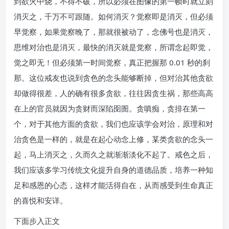
到欲火中烧，不得不破，所以必须在图像的第一帧时就立刻
消灭之，千万不可跟随。如何消灭？觉察即是消灭，但必须
早觉察，如果觉察晚了，那就很被动了，念佛号也是消灭，
思维对治也是消灭，最快的消灭就是觉察，所谓念起即觉，
觉之即无！但必须第一时间觉察，真正把握那 0.01 秒的刹
那。这位戒友也说到贪色的念头能够断掉，但对治其他贪欲
却做得很差，人的确有很多贪欲，往往因贪生祸，那些高高
在上的官员就因为贪财而深陷囹圄。贪嗔痴，贪排在第一
个，对于其他方面的贪欲，我们也应该学会对治，原理和对
治贪色是一样的，就是在起心动念上修，某类贪欲的念头一
起，马上消灭之，久而久之就渐渐淡化不起了。戒色之后，
我们应该多学习传统文化提升自身的道德品质，培养一种知
足和感恩的心态，这样才能活得自在，从而感受到生命真正
的喜悦和安详。
下面步入正文