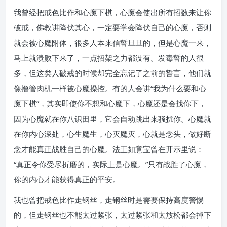
我曾经把戒色比作和心魔下棋，心魔会使出所有招数来让你
破戒，佛教讲降伏其心，一定要学会降伏自己的心魔，否则
就会被心魔附体，很多人本来信誓旦旦的，但是心魔一来，
马上就溃败下来了，一点招架之力都没有。发毒誓的人很
多，但这类人破戒的时候却完全忘记了之前的誓言，他们就
像撸管肉机一样被心魔操控。有的人会讲“我为什么要和心
魔下棋”，其实即使你不想和心魔下，心魔还是会找你下，
因为心魔就在你八识田里，它会自动跳出来骚扰你。心魔就
在你内心深处，心生魔生，心灭魔灭，心就是念头，做好断
念才能真正战胜自己的心魔。法王如意宝曾在开示里说：
“真正令你受尽折磨的，实际上是心魔。”只有战胜了心魔，
你的内心才能获得真正的平安。
我也曾把戒色比作走钢丝，走钢丝时是需要保持高度警惕
的，但走钢丝也不能太过紧张，太过紧张和太放松都会掉下