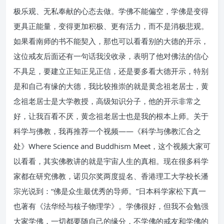
极乐观、无私奉献的心态去做。学佛不能偏空，学佛是变得
更具正能量，变得更加积极、更有活力，而不是消极悲观。
如果看南师的书不能契入，那也可以看看别的大德的开示，
这位戒友后面还有一句话我没收录，表明了他对佛法的信心
不具足，要建立正知正见正信，还是要多看大德开示，特别
是和自己有缘的大德，我比较推崇的就是黄念祖老居士，黄
念祖老居士是大学教授，高级知识分子，他的开示非常之
好，让我百看不厌，黄念祖老居士也是我的根本上师。关于
科学与佛教，我再推荐一个视频——《科学与佛教汇合之
处》Where Science and Buddhism Meet，这个视频大家可
以看看，其实佛教讲的就是宇宙人生的真相。现在很多科学
家都在研究佛教，诺贝尔奖两度提名、香港理工大学校长潘
宗光说到：“佛是众生最优秀的导师。”日本科学家松下真一
也著有《法华经与核子物理学》。学佛很好，但我不会勉强
大家学佛，一切都要随自己的缘分，不学佛的戒友和学佛的