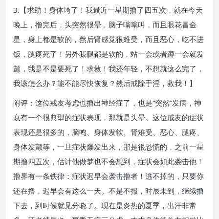
3.【求助！身体垮了！我最近一星期撸了四五次，就在今天
晚上，撸完后，头突然很晕，脑子嗡嗡叫，而且眼花冒金
星，身上都是软的，然后肾感觉很难受，而且恶心，吃不进
饭，腿疼死了！另外我腿都是软的，站一会或者蹲一会就发
颤，我是不是要死了！求救！我还年轻，不想就这么完了，
我该怎么办？能不能尽快恢复？然后戒除手淫，救我！】
附评：这位戒友考虑也撸出神经症了，也是“突然”发病，神
衰有一个很典型的症状表现，那就是头晕。这位戒友的症状
表现还是很多的，脑鸣、身体发软、肾难受、恶心、腿疼、
身体发颤等，一旦症状爆发出来，那是很恐慌的，之前一星
期撸四五次，估计他做梦也不会想到，症状会如此袭击他！
撸界有一条铁律：症状迟早会袭击撸者！逃不掉的，只要你
还在撸，迟早会有这么一天。不是不报，时辰未到，继续撸
下去，到时候就见分晓了。现在是炎热的夏季，出汗非常