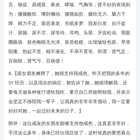
言、喘促、易感冒、鼻炎、哮喘、气胸等；肾不好的表现则
为：腰膝酸软、嗜卧懒动、腰痛如折、腿软无力、脑力下
降、精力不足、面容衰老、失眠多梦、脱发白发、自汗盗
汗、尿频、尿不尽、尿等待、耳鸣、头晕、牙齿松动、黑眼
圈眼袋、肤色晦暗无光泽、肤质粗糙、出现皱纹色斑、早泄
阳痿、勃起不坚、精不液化、不孕不育等。所谓：肾气足，
百病除，肾气亏，百病侵！
8.【跟女朋友摊牌了，她很支持我戒色。昨天把我的多年的
SY 经历，以及现在的病症，都告诉了她，她很理解我，还
要每天做各种食疗谱给我吃，要尽自己所能帮助我，并表示
会坚定不移陪我一辈子，让我真的非常非常感动，我一定要
好好对她，一起过好未来的日子。】
附评：这位戒友的女朋友能够支持他戒色，这真是非常好，
手淫这么多年，身体已经出现症状了，这时候真的要悠着点