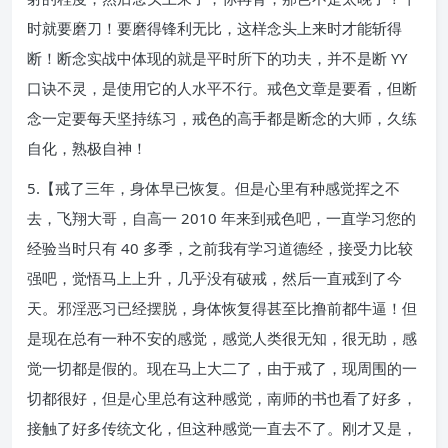
时就要磨刀！要磨得锋利无比，这样念头上来时才能斩得
断！断念实战中体现的就是平时所下的功夫，并不是断 YY
口诀不灵，是使用它的人水平不行。戒色文章是要看，但断
念一定要每天坚持练习，戒色的高手都是断念的大师，久练
自化，熟极自神！
5.【戒了三年，身体早已恢复。但是心里有种感觉挥之不
去，飞翔大哥，自高一 2010 年来到戒色吧，一直学习您的
经验当时只有 40 多季，之前我有学习道德经，接受力比较
强吧，觉悟马上上升，几乎没有破戒，然后一直戒到了今
天。邪淫恶习已经摆脱，身体恢复得甚至比撸前都牛逼！但
是现在总有一种不安的感觉，感觉人类很无知，很无助，感
觉一切都是假的。现在马上大二了，由于戒了，现周围的一
切都很好，但是心里总有这种感觉，南师的书也看了好多，
接触了好多传统文化，但这种感觉一直去不了。刚才又是，