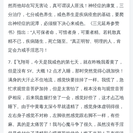
然而他却在写无害论，真可谓误人匪浅！神经症的康复，三
分治疗，七分戒色养生，戒色养生是疾病痊愈的基础，要爬
出神经症的泥潭，必须狠下决心来戒色。《三元延寿参赞
书》指出：“人可保者命，可惜者身，可重者精。若耗散真
精不已，疾病随生，死亡随至。”真正明智、明理的人，肯
定会力戒手淫恶习！
7.【飞翔哥，今天是我戒色的第七天，就在昨晚我看黄了，
但是没有 SY。大概 12 点才入睡，那时突然觉得心跳加快！
满身的大汗止不住地流，感觉快要挂掉了一样。我慌了，急
忙求观世音菩萨加持，但是太害怕了，根本没有与观世音菩
萨相应，后来我盘腿打坐了一会，感觉好些了，这才忐忑地
睡下。由于中黄毒太深今早就遗精了，感觉身体虚弱得很，
左右身子感觉不对称，左脚依然感觉跟右脚不一样，有些
麻。真的是太痛苦了！我与心魔斗争了很久，虽然没有手淫