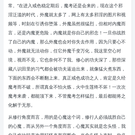
常。”在进入戒色稳定期后，魔考还是会来的，现在这个邪
淫泛滥的时代，外魔就太多了，网上有太多邪淫的图片和视
频等，时刻在引诱你堕落，外魔虽然很猛烈，但相对内魔而
言，还是内魔更危险，内魔就是你自己的邪念！一旦你战胜
了自己的内魔，那么外魔也会对你失去作用，因为只要心不
动，外魔就无法动你，任它外魔千变万化，我这里空心对
境，视而不见，它也奈何不了我。修心的功夫深了，那些深
藏八识田里的习气都会被功夫逼迫出来，就像猛火煮东西，
下面的东西会不断翻上来。真正戒色成功之人，肯定是久经
魔考而不破，所谓真金不怕火炼，火中生莲终不坏！一次次
魔考来袭，都能顶下来，不管魔考怎样猛烈，最后都能将之
化解于无形。
从修行角度而言，用的是心魔这个词，修行人必须战胜自己
的心魔，而从另外一个角度而言，心魔其实就是念头怪，我