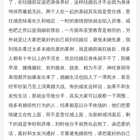
了，在结婚前应该把身体养好，这样结婚后才不会因为身体
垮掉而尴尬无比。两个人在一起的基础其实就是责任感，责
任感意味着长久和稳定，一时的激情很快就会陷入厌倦。戒
色吧之所以提倡婚前禁欲，一方面和圣贤教育是相符的，另
外就是让大家把最好的自己留到结婚后，避免未婚先废，我
到现在看过太多未婚先废的案例，就是婚前疯狂纵欲，很多
人都有十年以上的手淫史，然后结婚后身体就不干了，阳痿
早泄、腰痛腿软、前列腺炎、脱发、精力不济、神经衰弱等
表现都开始爆发出来了，婚姻生活也陷入了一潭死水，甚至
经常吵架乃至上演离婚大战。有的戒友这样说，如果不和女
友性生活，那就会导致分手，其实大家可以观察一下周围，
很多有婚前性行为的人，结果都是以分手收场的，他们把爱
情建立在性上面，而不是责任感上面，当新鲜感消退后，剩
下的就是争吵和厌倦，到时候分手就势在必然了。谈恋爱的
话，最好和女友沟通好，尽量避免婚前性，请把最好的自己