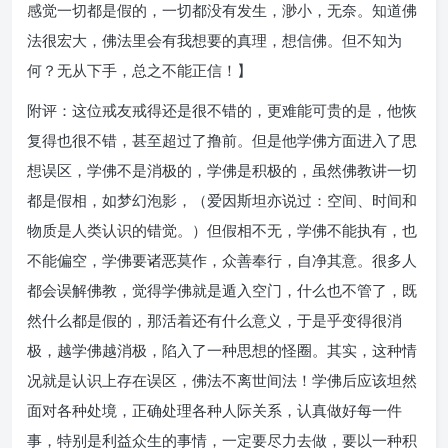
感觉一切都是假的，一切都没有发生，渺小，无奈。知道佛
法很宏大，佛法里会有我想要的真理，想信佛。但不知为
何？无从下手，总之不能正信！】
附评：这位戒友戒得还是很不错的，更难能可贵的是，他恢
复得也很不错，甚至超过了撸前。但是他学佛方面进入了思
想误区，学佛不是消极的，学佛是积极的，虽然佛教讲一切
都是假相，如梦幻泡影，（爱因斯坦亦说过：空间、时间和
物质是人类认识的错觉。）但假相不无，学佛不能执有，也
不能偏空，学佛要诸恶莫作，众善奉行，自净其意。很多人
都会误解佛教，觉得学佛就是遁入空门，什么也不管了，既
然什么都是假的，那活着还有什么意义，于是乎变得很消
极，越学佛越消极，陷入了一种思想的怪圈。其实，这种情
况就是认识上存在误区，佛法不离世间法！学佛后应该坦然
面对各种处境，正确处理各种人际关系，认真做好每一件
事，特别是利益众生的事情，一定要尽力去做，要以一种积