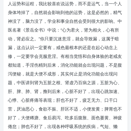
人运势和运程，我比较喜欢说运势，而不是运气，当一个人
身体垮掉了，自然就会影响到他的运势，这是必然的，精气
神没了，脑力没了，学业和事业自然会受到很大的影响。中
医名著《景岳全书》中说：“心为君火，肾为相火，心有所
动，肾必应之。”你只要沉迷意淫，就会导致漏，这属于暗
漏，这点认识一定要有，戒色最根本的还是在起心动念上
修，一定要学会克服意淫。有相当觉悟和自身体验的老戒友
都知道，手淫伤精到后来，消化功能就会出现问题，不是腹
泻便秘，就是大便不成形，其实何止是消化功能会出现问
题，中医讲到肾为五脏之根、肾虚乃百病之源，五脏为心、
肝、脾、肺、肾，撸到后来，心脏不好了，出现心跳加速、
心悸、心脏疼痛等表现；肝也不好了，疲乏无力、口干口
苦，厌油恶心，食欲不振、肝区不适，小便发黄；脾胃也不
好了，大便稀溏、食后易泻、吃多后腹胀、面色萎黄、神疲
倦怠；肺也不好了，出现各种呼吸系统的疾病，气短、懒