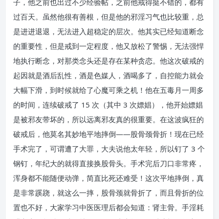
子，他之前也出过不少经验帖，之前他戒得挺不错的，都有
过百天。虽然他很有善根，但是他的邪淫习气也比较重，总
是进进退退，无法进入超稳定的层次。他其实已经知道断念
的重要性，但是戒到一定程度，他又放松了警惕，无法强悍
地执行断念，对那类念头还是存在某种贪恋。他这次破戒的
起因就是酒后乱性，酒是色媒人，酒喝多了，自控能力就会
大幅下滑，到时候就给了心魔可乘之机！他在五毒月一周多
的时间，连续破戒了 15 次（其中 3 次嫖娼），他开始嫖娼
是被邪友带坏的，所以远离邪友真的很重要。在这波疯狂的
破戒后，他莫名其妙地平地摔倒——股骨颈骨折！现在已经
手术完了，可谓遭了大罪，大夫说他太年轻，所以钉了 3 个
钢钉，年纪大的就得直接换股骨头。手术完后刀口非常疼，
浑身都不能随便动弹，简直比死还难受！这次平地摔倒，真
是非常蹊跷，就这么一摔，股骨颈就骨折了，而且骨折的位
置也不好，大家学习中医医理后都会知道：肾主骨。手淫耗