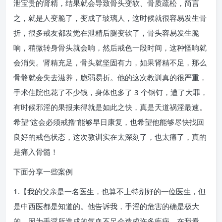
泄宝贵的肾精，结果就会导致骨头变软、骨质疏松，简言
之，就是人变脆了，变成了玻璃人，这时候就很容易发生骨
折，很多戒友都发觉在泄精后腿变软了，骨头容易发生脆
响，稍微转身骨头就会响，然后戒色一段时间，这种怪响就
会消失。肾精充足，骨头就坚固有力，如果肾精不足，那么
骨骼就会失去滋养，脆弱易折。他的这次教训真的很严重，
手术住院也花了不少钱，身体也多了 3 个钢钉，遭了大罪，
有时候邪淫的果报来得就是如此之快，真是天道祸淫最速。
希望“这会必须戒撸”能够早日康复，也希望他能够尽快找回
良好的戒色状态，这次教训实在太深刻了，也太痛了，真的
是痛入骨髓！
下面分享一些案例
1.【我的父亲是一名医生，也算不上特别好的一位医生，但
是中西医都是知道的。他告诉我，手淫的危害的确是极大
的，因为手淫所造成的气血不足会造成许多疾病，在我看