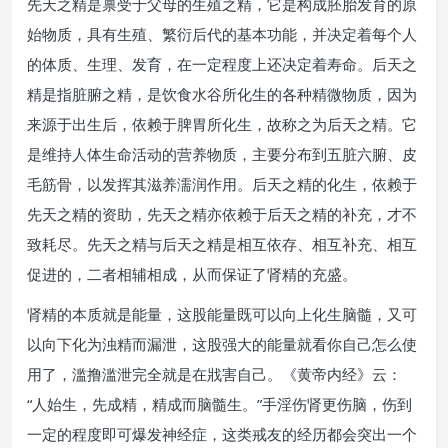
先天之精是禀受于父母的生殖之精，它是构成胚胎发育的原
始物质，具有生殖、繁衍后代的基本功能，并决定着每个人
的体质、生理、发育，在一定程度上还决定着寿命。后天之
精是指脏腑之精，是饮食水谷所化生的各种精微物质，因为
来源于出生后，依赖于脾胃所化生，故称之为后天之精。它
是维持人体生命活动的营养物质，主要分布到五脏六腑、皮
毛筋骨，以发挥其滋养濡润作用。后天之精的化生，依赖于
先天之精的资助，先天之精亦依赖于后天之精的补充，才不
致耗尽。先天之精与后天之精是相互依存、相互补充、相互
促进的，二者相辅相成，从而保证了肾精的充盛。
肾精的本质就是能量，这股能量既可以向上化生脑髓，又可
以向下化为浊精而漏泄，这股强大的能量就看你自己怎么使
用了，滥撸滥泄完全就是在戕害自己。《黄帝内经》云：
“人始生，先成精，精成而脑髓生。”手淫伤肾更伤脑，伤到
一定的程度即可爆发神经症，这类戒友的经历都会突出一个