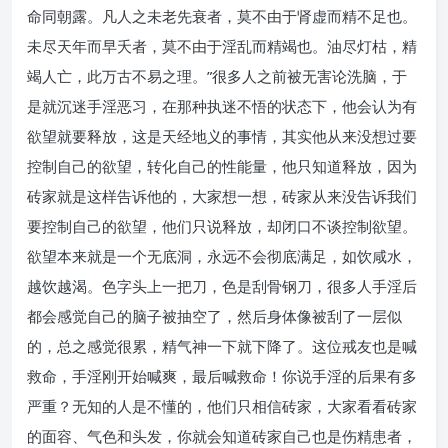
命同朝露。凡人之未老先衰者，莫不由于肾虚而精不足也。
未尽天年而早夭者，莫不由于淫乱而精竭也。油尽灯枯，精
竭人亡，此万古不易之理。”很多人之前被无害论洗脑，于
是就沉迷手淫恶习，在那种执迷不悟的状态下，他会认为有
欲望就要释放，这是天经地义的事情，其实他从来没想过要
控制自己的欲望，转化自己的性能量，他只知道释放，因为
砖家就是这样告诉他的，大家想一想，砖家从来没告诉我们
要控制自己的欲望，他们只说释放，却闭口不谈控制欲望。
欲望本来就是一个无底洞，永远不会彻底满足，如饮咸水，
越饮越渴。色字头上一把刀，色是刮骨钢刀，很多人手淫后
都会感觉自己的脑子被抽空了，然后身体像被刮了一层似
的，总之感觉很累，精气神一下就下降了。这位戒友也是喊
救命，手淫刚开始喊爽，最后喊救命！你说手淫的后果有多
严重？无知的人是不懂的，他们只相信砖家，大家看看砖家
的面容、气色和头发，你就会知道砖家自己也是伤精患者，