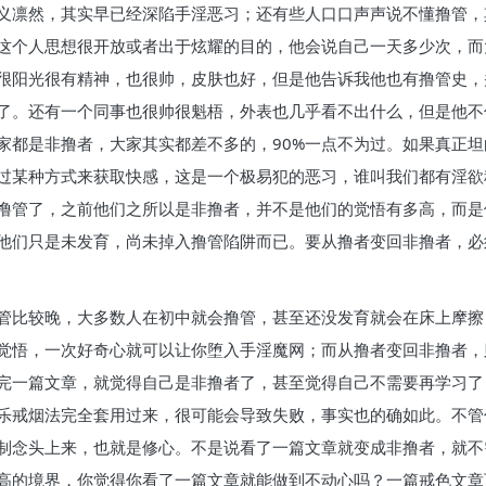
义凛然，其实早已经深陷手淫恶习；还有些人口口声声说不懂撸管，
这个人思想很开放或者出于炫耀的目的，他会说自己一天多少次，而
很阳光很有精神，也很帅，皮肤也好，但是他告诉我他也有撸管史，
了。还有一个同事也很帅很魁梧，外表也几乎看不出什么，但是他不
家都是非撸者，大家其实都差不多的，90%一点不为过。如果真正
过某种方式来获取快感，这是一个极易犯的恶习，谁叫我们都有淫欲
撸管了，之前他们之所以是非撸者，并不是他们的觉悟有多高，而是
他们只是未发育，尚未掉入撸管陷阱而已。要从撸者变回非撸者，必
管比较晚，大多数人在初中就会撸管，甚至还没发育就会在床上摩擦
觉悟，一次好奇心就可以让你堕入手淫魔网；而从撸者变回非撸者，
完一篇文章，就觉得自己是非撸者了，甚至觉得自己不需要再学习了
乐戒烟法完全套用过来，很可能会导致失败，事实也的确如此。不管
制念头上来，也就是修心。不是说看了一篇文章就变成非撸者，就不
高的境界，你觉得你看了一篇文章就能做到不动心吗？一篇戒色文章