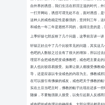
自外界的诱惑，我们生活在邪淫泛滥的时代，外
一打开网站，诱惑可谓无处不在，面对诱惑，是
这种人的戒色稳定性是极强的，坚持到三年，这
和戒色一年二年是迥然不同的，值得注意的是，
上季轩辕七郎反映了几个问题，这季前言讲一讲
轩辕正好点中了几个比较常见的问题，其实这几
色吧的人数较之过去有了很大的增加，所以过去
理层不会把戒色吧变成佛教吧，戒色吧主要走的
新人也比较容易接受。如果让新人都接受佛教戒
导，还是应该以专业戒色的内容为主。佛教戒邪
在可以接引有佛缘的戒友，戒色吧关于佛教的帖
实在土豆当吧主时，佛教的帖子比现在还多一些
随缘，不要勉强新人接受，以免引起新人反感而
戒色吧的戒色理论的确很多，大部分理论都是好