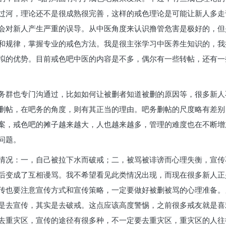
过河，理论还不是很成熟很完善，这样的戒色理论是可能让新人多走
会对新人产生严重的误导。从中医角度来认识撸管危害是极好的，但
和规律，掌握专业的戒色方法。我是很主张学习中医养生知识的，我
拟的优势。目前戒色吧中医的内容是不多，偶尔有一些转帖，还有一
务群也专门沟通过，比如如何让被删者知道被删的原因等，很多新人
删帖，在吧务的角度，则有其正当的理由。吧务删帖的尺度略有差别
案，戒色吧的摊子越来越大，人也越来越多，管理的难度也在不断增
问题。
情况：一，自己被拉下水而破戒；二，被骂被诽谤而心理失衡，宣传
后变成了互相谩骂。我不希望看见此类情况出现，而现在很多新人正
传也要注意宣传方式和宣传策略，一定要做好被删被骂的心理准备。
是去宣传，其实是去破戒。这点应该高度警惕，之前很多戒友就是喜
去重灾区，宣传的途径有很多种，不一定要去重灾区，重灾区的人往