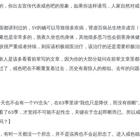
的，你出去宣传代表戒色吧的形象，如果你这样谩骂，人家自然对戒
面都讲到过的，SY的确可以导致很多疾病，肾虚百病丛生绝非虚言！
因素也是非常多的，熬夜久坐也伤身体，其他很多恶习也会损害身体健
症状很严重或者持续，则应该积极就医治疗，该治疗的还是需要积极
新人是该多看看前辈写的文章，因为你的大部分疑问在前辈文章里都
过了，戒色吧在不断重复着过去，历史有着惊人的相似。去年的问题
一天也不会有一个YY念头”，在63季里讲“我也只是降伏，而没有彻
看了63季，才觉得不可能不起性念，关键在于念起即断而已。所以
吗？】
少，有时一天都没一个邪念，并不是说再也不会起邪念了。进入戒色