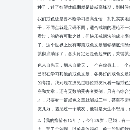
种子，过了欲望休眠期就是破戒高峰期，到时候
我们戒色还是要不断学习提高觉悟，扎扎实实地
子，不同点就是尺码不同，适合戒烟的理论不一
看过，的确有可取之处，但快乐戒烟法的成功率
了。这个世界上没有哪篇戒色文章能够彻底消除
就彻底消除了，念头肯定还是会起来的，关键就
色来自先天，烟来自后天，一个在你身上，一个
己都在学习其他的戒色文章，各类好的戒色文章
的弯路。我到现在没见过哪位戒友只看一篇戒色
座和文章，还有无数的受害者案例，只有当综合
才，只要看一篇戒色文章就能戒三年，甚至不需
友几万，遇见过一个戒友，他就是天生不想撸，
2.【我的撸龄有15年了，今年29岁，已婚，
力，悲了个催啊，以前身体很好，前一段时间我