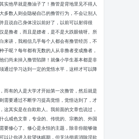
其实他早就是撸油子了！撸管是背地里见不得人
大多数人则会隐秘自己的撸管行为，不会让别人
并且说自己身体没以前好了，以前可以射得很
仅是撸者，而且是嫖者，是不是大跌眼镜呀。所
坦白来讲，我相信几乎每个人都会有撸管经历，不
种子呢？每年都有无数的人从非撸者变成撸者，
他们尚未掉入撸管陷阱！就像小学生基本都是非
须通过学习达到一定的觉悟水平，这样才可以降
，而有的人是大学才开始第一次撸管，然后就是
则需要通过不断学习提高觉悟，觉悟达到了，才
，这其实是在自欺欺人。我前面的文章也说过，
什么戒色文章，专业的、传统的、宗教的、外国
需要修心了。修心是永恒的主题，除非你能够做
可以让你进入欲望休眠期，但无法彻底消除淫欲