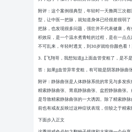
附评：这个案例很典型，年轻时一天撸两三次都
型，让中医一把脉，就知道身体已经很差很弱了
把脉，也发现很多问题，强壮并不代表健康，有
积效应，是一个温水煮青蛙的过程，是在一点点
不可乱来，年轻时透支，到30岁就给你颜色看
3.【飞翔哥，我想知道JJ上面血管变粗了，是
答：如果JJ血管异常变粗，有可能是阴茎静脉曲
附评：静脉曲张是人体静脉系统的常见与多发疾
精索静脉曲张、胃底静脉曲张、盆腔静脉曲张。
是导致精索静脉曲张的一大诱因。除了精索静脉
前也有戒友反映过这种症状表现，但较之于精索
下面步入正文
这季就戒色必知之翻种子规律和大家做一个分享