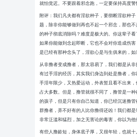
就怕觉迟。不要跟着邪念跑，一定要保持高度警
附评：我们凡夫都有淫欲种子，要彻断淫欲种子
题，除非你能够做到再也不起一个邪念，那也不
的种子彻底消除吗？难度是极大的。你这辈子看
如果你能做到念起即断，它也不会对你造成伤害
是已经有那种念头了，淫欲心是与生俱来的，如
从非撸者变成撸者，那太容易了，我们都是从非
有过手淫的经历，其实我们身边到处是撸者，你
手淫年限少，又热爱运动，外表暂且看不出来，
占大多数。但是，撸管就很不同了，撸管是一种
的孩子，但是只有你自己知道，你已经沉迷撸管
群撸者，弄不好有的人比你撸得还凶！我们都是
非常泛滥和猛烈，加之无害论的毒害，你以为他
有些人撸龄短，身体底子厚，又很年轻，也就十