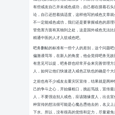
有些戒友自己并未戒色成功，自己都在摸着石头
论，自己还想着搞适度，这样他写的戒色文章就
不一定能戒色成功，我们还是要掌握戒色的原理
管危害方面有其独到之处，这是国外戒色无法比
精通中医的人才入驻戒色吧。
吧务删帖的标准有一些个人的差别，这个问题吧
偏激谩骂等，在新人的角度，他会觉得吧务无故
有意见可以提，吧务群也经常开会来完善管理方
人，如何让他们快速进入戒色正轨也的确是个大
之前也有不少戒友去重灾区宣传，结果就是两种
己的争斗之心，开始爆粗口，挑起骂战，宣传最
人，不要强迫别人戒色，应该随缘度人，出去宣
种宣传的想法很可能是心魔怂恿他去的，名义上
下水。所以，没有很高的觉悟和定力，尽量避免