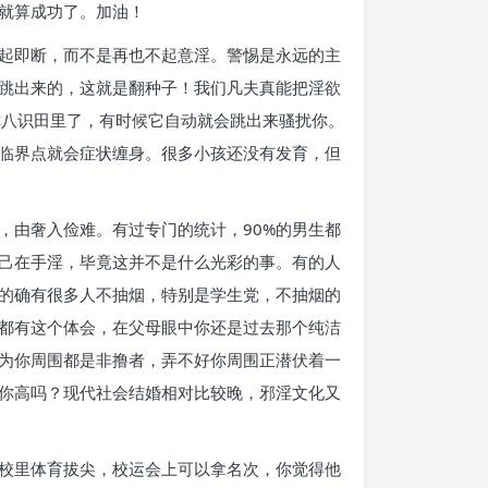
就算成功了。加油！
起即断，而不是再也不起意淫。警惕是永远的主
跳出来的，这就是翻种子！我们凡夫真能把淫欲
你八识田里了，有时候它自动就会跳出来骚扰你。
临界点就会症状缠身。很多小孩还没有发育，但
，由奢入俭难。有过专门的统计，90%的男生都
己在手淫，毕竟这并不是什么光彩的事。有的人
的确有很多人不抽烟，特别是学生党，不抽烟的
都有这个体会，在父母眼中你还是过去那个纯洁
为你周围都是非撸者，弄不好你周围正潜伏着一
你高吗？现代社会结婚相对比较晚，邪淫文化又
校里体育拔尖，校运会上可以拿名次，你觉得他