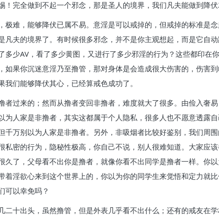
惕！完全做到不起一个邪念，那是圣人的境界，我们凡夫能做到降伏
，极难，能够降伏已属不易。意淫是可以戒掉的，但戒掉的标准是念
是凡夫的境界了。有时候很多邪念，并不是你主观想起，而是它自动
了多少AV，看了多少黄图，又进行了多少邪淫的行为？这些都印在
，如果你沉迷意淫乃至撸管，那对身体是会造成很大伤害的，伤害到
果我们能够降伏其心，已经算戒色成功了。
撸者过来的；然而从撸者变回非撸者，难度就大了很多。由俭入奢易
以为人家是非撸者，其实这都属于个人隐私，很多人也不愿意透露自
但千万别以为人家是非撸者。另外，非吸烟者比较好鉴别，我们周围
很私密的行为，隐秘性极高，你自己不说，别人很难知道。大家应该
很久了，父母看不出你是撸者，就像你看不出同学是撸者一样。你以
带着淫欲心来到这个世界上的，你以为你的同学生来觉悟和定力就比
们可以幸免吗？
几二十出头，虽然撸管，但是外表几乎看不出什么；还有的戒友在学