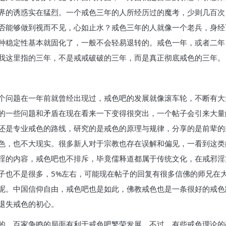
界的诱惑实在猛烈。一个戒色三年的人所经历过的魔考，少则几百次
否能够做到视而不见，心如止水？戒色三年的人就像一个老兵，身经
种稳定性基本就固化了，一般不会轻易退转的。戒色一年，或者二年
我这里指的三年，不是戒戒破破的三年，而是真正彻底戒色的三年。
个问题在一年前就曾经出现过，戒色吧的发展就像滚车轮，不断有大
的一些问题和矛盾在现在看来一下变得很突出，一个帖子会引来大量
还是专业戒色的路线，研究的是戒色的原理与规律，分享的是前辈的
色，也不大现实。很多新人对于宗教也存在误解和偏见，一看到这类
淫的内容，戒色吧也不排斥，毕竟儒释道都属于传统文化，在戒邪淫
子也不是很多，5%左右，可能现在帖子的回复有很多信佛的师兄在
呢。中国信仰自由，戒色吧也是如此，佛教戒色也是一条很好的戒色
退失戒色的初心。
的，百家争鸣的局面有利于戒色吧繁荣发展。不过，有些戒色理论的