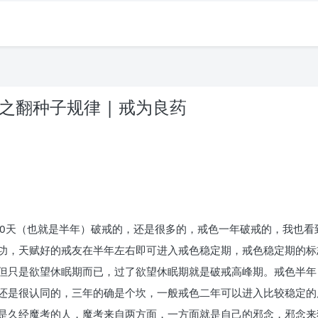
知之翻种子规律 | 戒为良药
。
80天（也就是半年）破戒的，还是很多的，戒色一年破戒的，我也
功，天赋好的戒友在半年左右即可进入戒色稳定期，戒色稳定期的标
但只是欲望休眠期而已，过了欲望休眠期就是破戒高峰期。戒色半年
还是很认同的，三年的确是个坎，一般戒色二年可以进入比较稳定的
是久经魔考的人，魔考来自两方面，一方面就是自己的邪念，邪念来