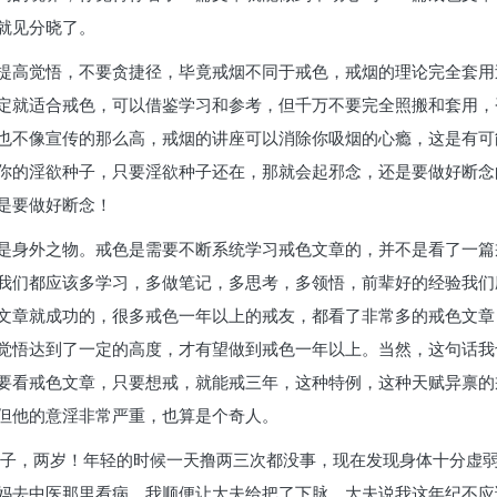
就见分晓了。
提高觉悟，不要贪捷径，毕竟戒烟不同于戒色，戒烟的理论完全套用
定就适合戒色，可以借鉴学习和参考，但千万不要完全照搬和套用，
也不像宣传的那么高，戒烟的讲座可以消除你吸烟的心瘾，这是有可
你的淫欲种子，只要淫欲种子还在，那就会起邪念，还是要做好断念
是要做好断念！
是身外之物。戒色是需要不断系统学习戒色文章的，并不是看了一篇
我们都应该多学习，多做笔记，多思考，多领悟，前辈好的经验我们
文章就成功的，很多戒色一年以上的戒友，都看了非常多的戒色文章
觉悟达到了一定的高度，才有望做到戒色一年以上。当然，这句话我
要看戒色文章，只要想戒，就能戒三年，这种特例，这种天赋异禀的
但他的意淫非常严重，也算是个奇人。
有一子，两岁！年轻的时候一天撸两三次都没事，现在发现身体十分虚
妈去中医那里看病，我顺便让大夫给把了下脉，大夫说我这年纪不应