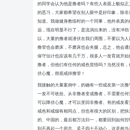
的同学会认为他是撸者吗？有些人表面上貌似正
的恶习，大家都希望在别人眼中是好印象，除非
知道。我做健身教练时的一个同事，他外表真的
远，现在明显不行了，是流淌出来的，没有冲劲
以，大量的撸者就潜伏在我们周围，不要以为人
撸管也会磨床，不磨床也会夹腿，总之，他会通
保守估计也应该有几千万，很多人一发育就开始
撸者，但他们有任何的戒色觉悟吗？当然没有，
伏心魔，彻底戒掉撸管！
我接触的大量案例中，的确有一些戒友第一次撸
一发不可收拾。从非撸者变成撸者，不需要任何
可以降伏心魔，才可以变回非撸者。有的戒友看
戒色和戒烟有相同点，但也有很大的区别，把快
的、中国的，最后都万法归一，都要回到如何控
到不再起一个邪念。孟子四十不动心，这是相当