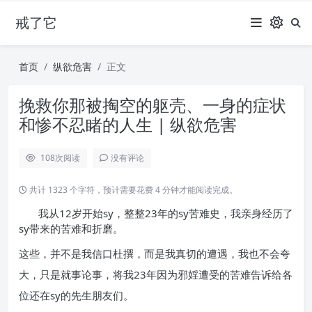
戒了它
首页
纵欲危害
正文
挽救你那被掏空的躯壳、一身的症状
和惨不忍睹的人生 | 纵欲危害
108
次阅读
没有评论
共计 1323 个字符，预计需要花费 4 分钟才能阅读完成。
我从12岁开始sy，整整23年的sy苦难史，我亲身经历了
sy带来的苦难和折磨。
这些，并不是我信口杜撰，而是我真切的遭遇，我也不会夸
大，只是就事论事，将我23年因为邪婬遭受的苦难告诉给各
位还在sy的先生朋友们。