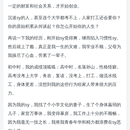
一定的财富和社会关系，才开始创业。
沉迷sy的人，甚至连个大学都考不上，人家打工还会要你？
你的原始积累从何谈起？你怎么开始你的人生？
再说一下我的经历，刚开始sy觉得爽，继而陷入习惯性sy。
然后就上了瘾，真正是我一生的灾难，我学业不顺，父母为
我操尽了心血，劳累了一辈子。
初中时，我的成绩顶呱呱；高中时，名落孙山，性格怪癖。
高考没考上大学，务农，复读，没考上，打工，做流水线
工，身体更差，没想到我的这些行为给家人带来很大的压
力。
因为我的sy，我找了个小学文化的妻子，生了个身体羸弱的
儿子，家贫万事休，我变得暴戾，我工作上十分的不顺畅，
因为我毫无一技之长，我将我青春年华和精力都浪费在sy恶