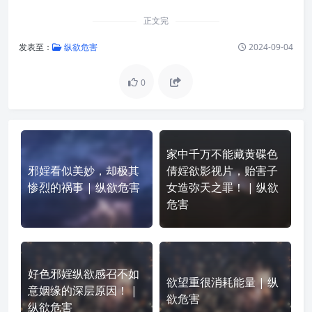
正文完
发表至：
纵欲危害
2024-09-04
0
家中千万不能藏黄碟色
邪婬看似美妙，却极其
倩婬欲影视片，贻害子
惨烈的祸事 | 纵欲危害
女造弥天之罪！ | 纵欲
危害
好色邪婬纵欲感召不如
欲望重很消耗能量 | 纵
意姻缘的深层原因！ |
欲危害
纵欲危害