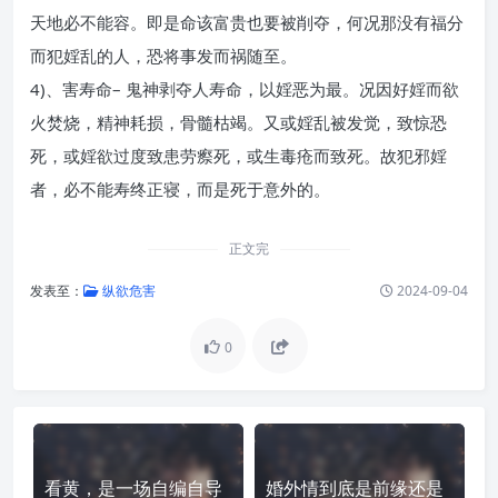
天地必不能容。即是命该富贵也要被削夺，何况那没有福分
而犯婬乱的人，恐将事发而祸随至。
4)、害寿命– 鬼神剥夺人寿命，以婬恶为最。况因好婬而欲
火焚烧，精神耗损，骨髓枯竭。又或婬乱被发觉，致惊恐
死，或婬欲过度致患劳瘵死，或生毒疮而致死。故犯邪婬
者，必不能寿终正寝，而是死于意外的。
正文完
发表至：
纵欲危害
2024-09-04
0
看黄，是一场自编自导
婚外情到底是前缘还是