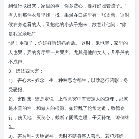
到银行取出来，家里的事，你多费心，要好好照管孩子。”
有人到那件衣服里找一找，果然在口袋里有一张支票。这时
候在旁边看的人，又把他的小孩子抱来，故意让他问：“你
是我父亲吧?”
“是！乖孩子，你好好听妈妈的话。”这时，鬼也哭，家里的
人也哭，弄的客厅里一片哭声。尤其是他的女人，几乎哭的
不成声。
3、嫖妓四大害：
1)、害心术– 婬念一生，种种恶念都生，以致恶行昭彰，身
受恶报。
2)、害阴骘– 骘是定说，上帝冥冥中有安定人的道理，那就
是本善的性，和做人的根源。如婬乱了伦常之道，败德丧
行，伤天地，灭良心，截断了阴骘之理，子夭孙绝，潦倒终
生。
3)、害名利– 天地诸神，无时不随身察人善恶。若犯邪婬，