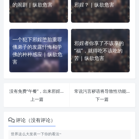
的闹剧 | 纵欲危害
邪婬？ | 纵欲危害
一个犯下邪婬堕胎重罪
邪婬者你享了不该享的
佛弟子的发露忏悔和学
“福”，就得吃不该吃的
佛的种种感应 | 纵欲危
苦 | 纵欲危害
害
没有免费“午餐”，出来邪婬早晚是要还的 | 纵欲危害
常说污言秽语将导致性功能紊乱 | 纵欲危害
上一篇
下一篇
评论（没有评论）