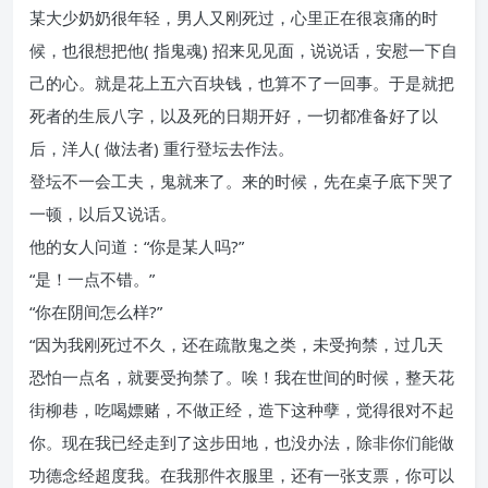
某大少奶奶很年轻，男人又刚死过，心里正在很哀痛的时
候，也很想把他( 指鬼魂) 招来见见面，说说话，安慰一下自
己的心。就是花上五六百块钱，也算不了一回事。于是就把
死者的生辰八字，以及死的日期开好，一切都准备好了以
后，洋人( 做法者) 重行登坛去作法。
登坛不一会工夫，鬼就来了。来的时候，先在桌子底下哭了
一顿，以后又说话。
他的女人问道：“你是某人吗?”
“是！一点不错。”
“你在阴间怎么样?”
“因为我刚死过不久，还在疏散鬼之类，未受拘禁，过几天
恐怕一点名，就要受拘禁了。唉！我在世间的时候，整天花
街柳巷，吃喝嫖赌，不做正经，造下这种孽，觉得很对不起
你。现在我已经走到了这步田地，也没办法，除非你们能做
功德念经超度我。在我那件衣服里，还有一张支票，你可以