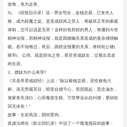
改悔，免为走兽。
5)、《婬报启示录》说：男女苟合，金钱交易，已丧失人
格，成为婬魔之徒。是造成婬风之罪人，将破坏正常的家庭
体制，怎可以说是无罪！这样好色邪婬的男人，将遭到今世
精神业报，而精神业报，就是因婚姻关系造成的复杂感情触
礁。若不知悔过，死后，因婬业报重的关系，将转轮公猪(
猪哥)、公鸡、或是婬虫之类，甚至变成妓女，过着出卖皮
肉生涯。
2、嫖妓为什么有罪?
《关圣帝君戒婬经》上说：“纵以银钱交易，灵性难免污
秽。虽无旁观耳目，暗室自感亏心。邪思既起，恶念滋生，
身家丧失清白，心田毒苗生根。万世孽业从此纠缠，累劫轮
回无休矣！”
故事：生前风流，阴间受拘。
倓虚法师在《影尘回忆录》中说了一个饿鬼报应的故事：