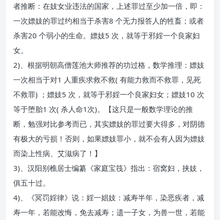
者推断：在妓女业违法的国家，上述罪过至少加一倍，即：
一次嫖妓的罪过约相当于杀害8 个无力报答人的牲畜；或者
杀害20 个弱小的生命。嫖妓5 次，就等于邪婬一个良家妇
女。
2)、根据明朝高僧莲池大师推荐的功过格，数学推理：嫖妓
一次相当于对1 人重疾求救不救( 有能力救而不救罪，见死
不救罪) ；嫖妓5 次，就等于邪婬一个良家妇女；嫖妓10 次
等于堕胎1 次( 杀人命1次)。【这只是一般数学理论的推
断，勉强对比参考而已，其实嫖妓的罪过要大得多，对阴德
有极大的亏损！否则，如果嫖妓罪小，就不会有人因为嫖妓
而染上性病、艾滋病了！】
3)、汉阳别樵居士编纂《家庭宝筏》指出：宿窝妇，挟妓，
俱五十过。
4)、《冥罚婬律》说：婬一娼妓：减寿半年，染恶疾者，减
寿一年，若能改悔，免去减寿；遗一子女，为兽一世，若能