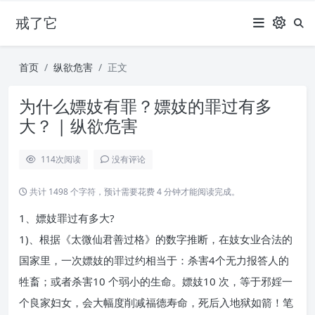
戒了它
首页
纵欲危害
正文
为什么嫖妓有罪？嫖妓的罪过有多
大？ | 纵欲危害
114
次阅读
没有评论
共计 1498 个字符，预计需要花费 4 分钟才能阅读完成。
1、嫖妓罪过有多大?
1)、根据《太微仙君善过格》的数字推断，在妓女业合法的
国家里，一次嫖妓的罪过约相当于：杀害4个无力报答人的
牲畜；或者杀害10 个弱小的生命。嫖妓10 次，等于邪婬一
个良家妇女，会大幅度削减福德寿命，死后入地狱如箭！笔