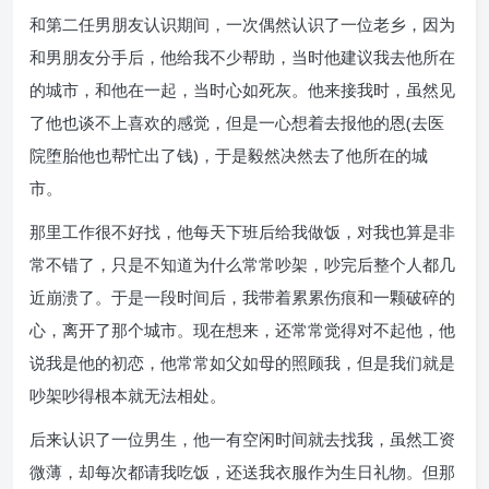
和第二任男朋友认识期间，一次偶然认识了一位老乡，因为
和男朋友分手后，他给我不少帮助，当时他建议我去他所在
的城市，和他在一起，当时心如死灰。他来接我时，虽然见
了他也谈不上喜欢的感觉，但是一心想着去报他的恩(去医
院堕胎他也帮忙出了钱)，于是毅然决然去了他所在的城
市。
那里工作很不好找，他每天下班后给我做饭，对我也算是非
常不错了，只是不知道为什么常常吵架，吵完后整个人都几
近崩溃了。于是一段时间后，我带着累累伤痕和一颗破碎的
心，离开了那个城市。现在想来，还常常觉得对不起他，他
说我是他的初恋，他常常如父如母的照顾我，但是我们就是
吵架吵得根本就无法相处。
后来认识了一位男生，他一有空闲时间就去找我，虽然工资
微薄，却每次都请我吃饭，还送我衣服作为生日礼物。但那