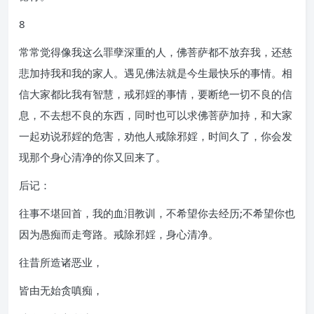
8
常常觉得像我这么罪孽深重的人，佛菩萨都不放弃我，还慈
悲加持我和我的家人。遇见佛法就是今生最快乐的事情。相
信大家都比我有智慧，戒邪婬的事情，要断绝一切不良的信
息，不去想不良的东西，同时也可以求佛菩萨加持，和大家
一起劝说邪婬的危害，劝他人戒除邪婬，时间久了，你会发
现那个身心清净的你又回来了。
后记：
往事不堪回首，我的血泪教训，不希望你去经历;不希望你也
因为愚痴而走弯路。戒除邪婬，身心清净。
往昔所造诸恶业，
皆由无始贪嗔痴，