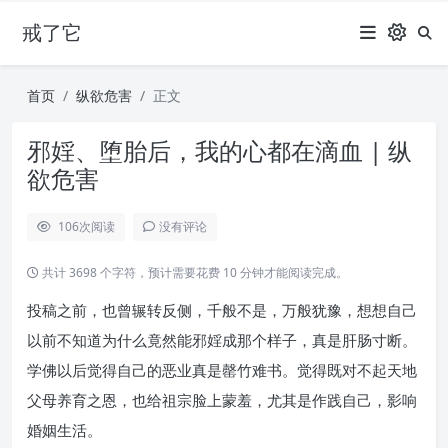
戒了它
首页
纵欲危害
正文
邪婬、堕胎后，我的心都在滴血 | 纵
欲危害
106
次阅读
没有评论
共计 3698 个字符，预计需要花费 10 分钟才能阅读完成。
投稿之前，也曾辗转反侧，千般不是，万般犹豫，想想自己
以前不知道为什么竟然能邪婬成那个样子，真是肝肠寸断。
学佛以后觉得自己的恶业真是罄竹难书。觉得既对不起天地
父母养育之恩，也给祖宗脸上蒙羞，尤其是作践自己，影响
婚姻生活。