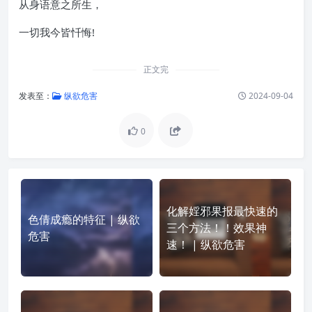
从身语意之所生，
一切我今皆忏悔!
正文完
发表至：
纵欲危害
2024-09-04
0
化解婬邪果报最快速的
色倩成瘾的特征 | 纵欲
三个方法！！效果神
危害
速！ | 纵欲危害