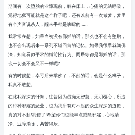
期间有一次堕胎的业障现前，躺在床上，心痛的无法呼吸，
觉得地狱可能就是这个样子吧，还有以前有一次做梦，梦里
有个声音说杀人，醒来手都是哆嗦的……
我常常在想，如果当初没有邪婬的话，那么也不会有堕胎，
也不会出现后来一系列不堪回首的记忆。如果我很早就闻佛
法，知道看似平常的婚前性行为、同居等都是邪婬的话，那
么一切会不会又不一样呢?
有的时候想，幸亏后来学佛了，不然的话，会是什么样子，
我真不敢想。
在此我深深的忏悔，往昔因为愚痴无智慧，无明覆心，所造
的种种邪婬的恶业，也为我所有对不起的众生深深的道歉，
真的对不起!我错了!希望你们也能早点戒除邪婬，心地清
净。业障消除，离苦得乐。