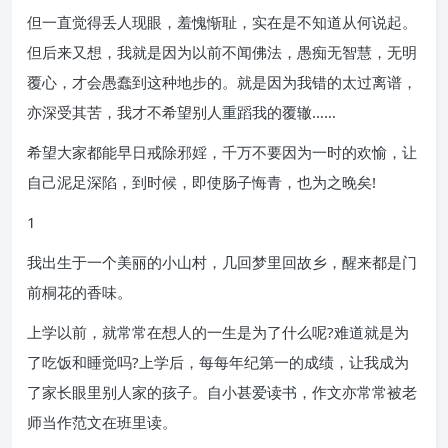
但一直觉得丢人现眼，羞愧惭耻，实在是不知道从何说起。
但后来又想，我就是因为以前不闻佛法，愚痴无智慧，无明
覆心，才会愚蠢到这种地步的。就是因为我错的太过离谱，
亦深受其苦，我才不希望别人重蹈我的覆辙……
希望大家都能早日戒除邪婬，千万不要因为一时的欢愉，让
自己泥足深陷，到时候，即使肠子悔青，也为之晚矣!
1
我出生于一个美丽的小山村，几回梦里回故乡，醒来都是门
前桐花的香味。
上学以前，就常常在想人的一生是为了什么呢?难道就是为
了吃饭和睡觉吗?上学后，每每年纪第一的成绩，让我成为
了家长眼里别人家的孩子。自小甚爱读书，作文亦常常被老
师当作范文在班里读。