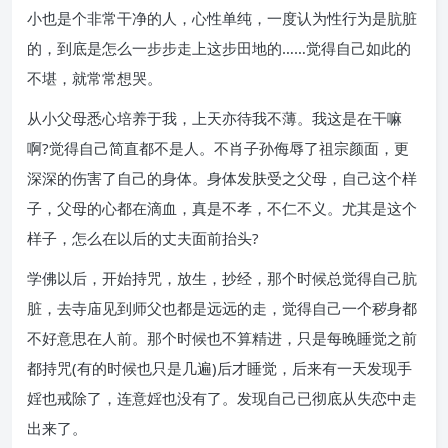
小也是个非常干净的人，心性单纯，一度认为性行为是肮脏
的，到底是怎么一步步走上这步田地的……觉得自己如此的
不堪，就常常想哭。
从小父母悉心培养于我，上天亦待我不薄。我这是在干嘛
啊?觉得自己简直都不是人。不肖子孙侮辱了祖宗颜面，更
深深的伤害了自己的身体。身体发肤受之父母，自己这个样
子，父母的心都在滴血，真是不孝，不仁不义。尤其是这个
样子，怎么在以后的丈夫面前抬头?
学佛以后，开始持咒，放生，抄经，那个时候总觉得自己肮
脏，去寺庙见到师父也都是远远的走，觉得自己一个秽身都
不好意思在人前。那个时候也不算精进，只是每晚睡觉之前
都持咒(有的时候也只是几遍)后才睡觉，后来有一天发现手
婬也戒除了，连意婬也没有了。发现自己已彻底从失恋中走
出来了。