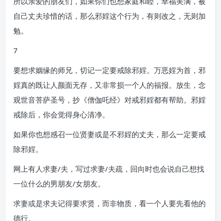
所以亲爱的朋友们，如果你们也想家庭和睦，幸福美满，被
自己丈夫珍惜的话，那么邪婬这个行为，有则改之，无则加
勉。
7
要想求姻缘的师兄，切记一定要戒除邪婬。万恶婬为首，邪
婬真的既让人颜面无存，又非常损一个人的福报。放生，念
观世音菩萨圣号，抄《僧伽吒经》对戒邪婬都有帮助。邪婬
戒除后，你会觉得身心清净。
如果你也想感召一位贤妻或是不邪婬的丈夫，那么一定要戒
除邪婬。
网上有人求妻/夫，写过求妻/夫疏，回向时也会说自己想找
一位什么的男朋友/女朋友。
求妻或是求夫记得要求贤，而非物质，看一个人要先看他的
德行。