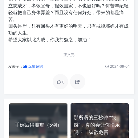
立志成才，孝敬父母，报效国家，不也挺好吗？何苦年纪轻
轻就把自己身体弄差？而且没有任何好处，带来的都是痛
苦。
回头是岸，只有回头才有更好的明天，只有戒掉邪婬才有成
功的人生。
希望大家以此为戒，你我共勉之，加油！
正文完
发表至：
纵欲危害
2024-09-04
0
那所谓的三秒钟 “快
手婬后得股癣（5例）
感”，真的会让你快乐
吗？ | 纵欲危害