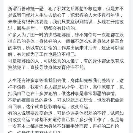
所谓百善难抵一恶，犯了邪婬之后再想补救也难，但是并不
是说我们就对人生失去信心了，犯邪婬的人大多数很年轻，
未来还有很长路要走，我们只要意识到错误，从现在开始改
过，回头是岸，一切都会有转机的。
许多人为了图一时的快感犯邪婬，殊不知你每一次犯都在毁
掉自己的身体，身体好的人一般都不怎么知道身体才是革命
的本钱，所以有的拼命的工作累出病来才后悔，这还可以理
解，有时候为了工作也是迫不得已。
可是犯邪婬的人，可以说真的太傻了，有的身体都还没有成
熟就犯了，直接导致身体发育停滞不前。
人生还有许多事等着我们去做，身体却先被我们整垮了，这
样不值得，我看许多人都是从小学，初中，高中就犯了，包
括我自己也在十多岁犯的，做这种事是非常邪恶的事情。
不断的摧毁自己的身体，可以说就是在玩命，也没有把命运
当回事，这个就直接影响命运，改变命运。
有的人说我要改变命运，可是你连身体都差的不行，试问如
何改变命运？你都不知道你自己换了多少份工作了，但是每
一次基本上都是因为身体不好而半途而废，再好的工作给
你，你身体太差有什么用？