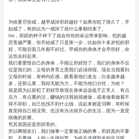
为啥要尽快戒，越早戒掉邪婬越好？如果你犯了很久了，开
始戒了，有的以为一戒掉了就什么事都结束了。
No，邪婬的种子种下了就会对你的命运带来影响，犯的越
厉害越严重，你开始戒了只是第一步，比如你十多岁犯的邪
婬，可能后面几年都不好过。早戒你的身体才会早些好，命
运也会好起来。
我们要爱惜自己的身体，不能让邪婬毁了，我们的身体不仅
仅是我们的，父母的养育之恩我们必须得报。现在当我看到
父母的时候，有种内疚感，眼看着他们老去，白发越来越
多，还那么累，我却无能为力，不能为他们分忧，为啥？
就是因为以前犯了邪婬导致现在身体远远低于正常人，有点
压力，有点重的活，赚钱的活我就很难做，或者做着做着不
得不辞职，自己也找不到什么钱，说起来都是泪啊，有时候
真觉得自己很没用。也没有办法很开心的生活，因为一直受
病痛的折磨。
究其原因还是邪婬害的。
所以啊朋友们，我们做事一定要做正确的事，邪婬真的不要
犯，不要做，人的一生很短暂，为啥不选择阳光的生活呢，