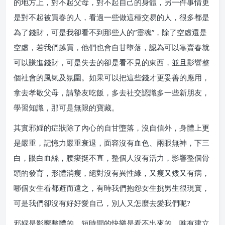
的地方上，對不起父母，對不起自己的身體，另一件事情更
是對不起被買春的人，看過一些做這種交易的人，很多都是
為了錢財，可是我卻看不到那些人的”靈魂”，除了空虛還是
空虛，若我們越買，他們也會自甘墮落，認為可以靠賣春就
可以賺進錢財，可是失去的卻是看不見的東西，並且影響整
個社會的風氣及氛圍。如果可以把這些錢才更妥善的應用，
拿去孝敬父母，請摯友吃飯，多去社交認識多一些新朋友，
學習知識，那可是無限的寶藏。
其實邪婬的症狀除了內心的自甘墮落，沒自信外，身體上更
是嚴重，記憶力嚴重衰退，面容沒有血色、兩眼無神，下三
白，眼白血絲，腰痠挺不直，整個人沒有活力，影響整個骨
頭的發育，形體消瘦，絕對沒有異性緣，又瘦又矮又有病，
哪個女生看都避而遠之，有時我們抱怨女生挑男生很現實，
可是我們卻沒有好好愛自己，別人又怎麼去愛我們呢?
邪婬是影響整體的，短時間的快樂是看不出來的，唯有建立