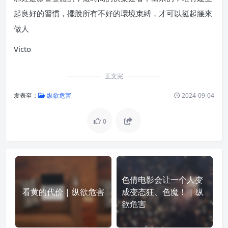
起良好的習慣，擺脫所有不好的環境束縛，才可以挺起腰來
做人
Victo
正文完
发表至：
纵欲危害
2024-09-04
0
色倩电影会让一个人变
看黄的代价 | 纵欲危害
成变态狂、色魔！ | 纵
欲危害