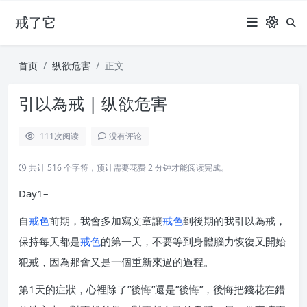
戒了它
首页
纵欲危害
正文
引以為戒 | 纵欲危害
111
次阅读
没有评论
共计 516 个字符，预计需要花费 2 分钟才能阅读完成。
Day1–
自
戒色
前期，我會多加寫文章讓
戒色
到後期的我引以為戒，
保持每天都是
戒色
的第一天，不要等到身體腦力恢復又開始
犯戒，因為那會又是一個重新來過的過程。
第1天的症狀，心裡除了”後悔”還是”後悔”，後悔把錢花在錯