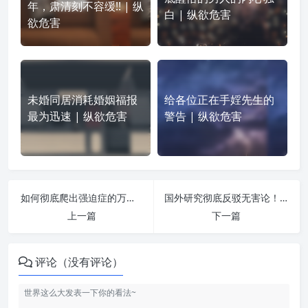
年，肃清刻不容缓!! | 纵
白 | 纵欲危害
欲危害
未婚同居消耗婚姻福报
给各位正在手婬先生的
最为迅速 | 纵欲危害
警告 | 纵欲危害
如何彻底爬出强迫症的万丈深渊 | 纵欲危害
国外研究彻底反驳无害论！ | 纵欲危害
上一篇
下一篇
评论（没有评论）