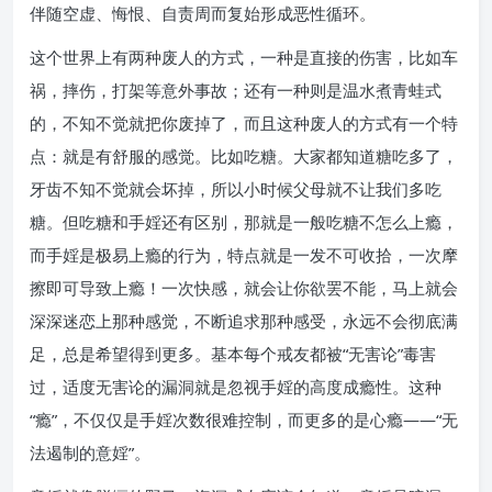
伴随空虚、悔恨、自责周而复始形成恶性循环。
这个世界上有两种废人的方式，一种是直接的伤害，比如车
祸，摔伤，打架等意外事故；还有一种则是温水煮青蛙式
的，不知不觉就把你废掉了，而且这种废人的方式有一个特
点：就是有舒服的感觉。比如吃糖。大家都知道糖吃多了，
牙齿不知不觉就会坏掉，所以小时候父母就不让我们多吃
糖。但吃糖和手婬还有区别，那就是一般吃糖不怎么上瘾，
而手婬是极易上瘾的行为，特点就是一发不可收拾，一次摩
擦即可导致上瘾！一次快感，就会让你欲罢不能，马上就会
深深迷恋上那种感觉，不断追求那种感受，永远不会彻底满
足，总是希望得到更多。基本每个戒友都被“无害论”毒害
过，适度无害论的漏洞就是忽视手婬的高度成瘾性。这种
“瘾”，不仅仅是手婬次数很难控制，而更多的是心瘾——“无
法遏制的意婬”。