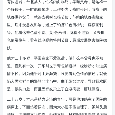
有位谢君，台北县人，性格内向乖巧，孝顺父母，是这样一
个好孩子。平时他很传统，工作努力，省吃俭用，节省下的
钱都供养父母，就连当兵时也很节俭，节约的钱都寄给家
里。后来受恶友影响，迷上了钓虾和色倩小说、婬秽画刊
等。他看这些色倩小说、黄-色画刊，觉得不过瘾，又去租
色倩录像带，看有线电视的特别节目，最后发展到去妓院嫖
妓。
他才二十多岁，平常在家不爱说话，做什么事父母也不知
道。直到有一次，开车时左手臂忽然断掉，经诊断才知道病
情不轻。因为他平时手婬频繁，只要看到色倩的描述，就会
陷入男女婬事的邪想非非当中。由于纵欲过度，导致肾水匮
乏，抵抗力差，而且因嫖妓染上了血液病变，肝胆俱衰。
二十八岁，本来是精力充沛的青年，可是他却躺在了医院的
病床上，下面垫着尿布，因为大小便不能自理了。虽然头脑
清醒，四肢却不听使唤，动弹不得，只有眼睛看着鼓胀的腹