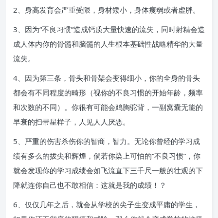
2、身高发育会严重受限，身材矮小，身体瘦弱或者虚胖。
3、因为“不良习惯”造成钙质大量快速的流失，同时射精会造
成人体内你的骨髓和脑髓的人生根本基础性战略精华的大量
流失。
4、因为第三条，骨头和骨架会变得细小，你的全身的骨头
都会有不同程度的畸形（视你的不良习惯的开始年龄，频率
和次数的不同）。你很有可能会鸡胸驼背，一副窝囊无能的
早衰的扫帚星样子，人见人人厌恶。
5、严重的伤害杀伤你的智商，智力。无论你曾经的学习成
绩有多么的拔尖和辉煌，倘若你染上可怕的”不良习惯”，你
就会发现你的学习成绩会如飞流直下三千尺一般的壮观的下
降就连你自己也不敢相信：这就是我的成绩！？
6、仅仅几年之后，就会从学校的尖子生变成平庸的学生，