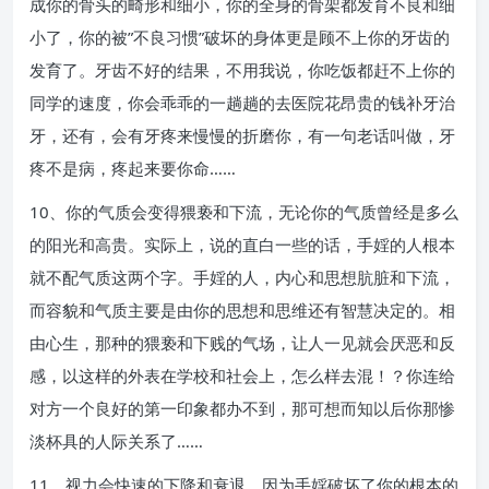
成你的骨头的畸形和细小，你的全身的骨架都发育不良和细
小了，你的被”不良习惯”破坏的身体更是顾不上你的牙齿的
发育了。牙齿不好的结果，不用我说，你吃饭都赶不上你的
同学的速度，你会乖乖的一趟趟的去医院花昂贵的钱补牙治
牙，还有，会有牙疼来慢慢的折磨你，有一句老话叫做，牙
疼不是病，疼起来要你命……
10、你的气质会变得猥亵和下流，无论你的气质曾经是多么
的阳光和高贵。实际上，说的直白一些的话，手婬的人根本
就不配气质这两个字。手婬的人，内心和思想肮脏和下流，
而容貌和气质主要是由你的思想和思维还有智慧决定的。相
由心生，那种的猥亵和下贱的气场，让人一见就会厌恶和反
感，以这样的外表在学校和社会上，怎么样去混！？你连给
对方一个良好的第一印象都办不到，那可想而知以后你那惨
淡杯具的人际关系了……
11、视力会快速的下降和衰退，因为手婬破坏了你的根本的