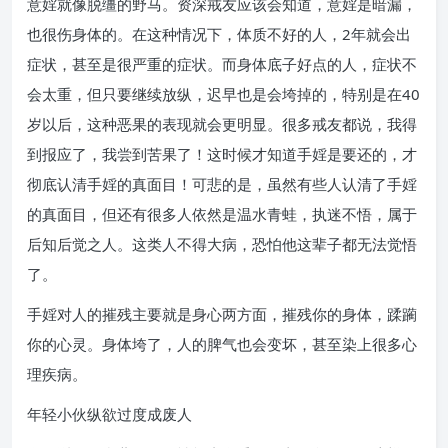
意婬就像脱缰的野马。资深戒友应该会知道，意婬是暗漏，
也很伤身体的。在这种情况下，体质不好的人，2年就会出
症状，甚至是很严重的症状。而身体底子好点的人，症状不
会太重，但只要继续放纵，迟早也是会垮掉的，特别是在40
岁以后，这种恶果的表现就会更明显。很多戒友都说，我得
到报应了，我尝到苦果了！这时候才知道手婬是要还的，才
彻底认清手婬的真面目！可悲的是，虽然有些人认清了手婬
的真面目，但还有很多人依然是温水青蛙，执迷不悟，属于
后知后觉之人。这类人不得大病，恐怕他这辈子都无法觉悟
了。
手婬对人的摧残主要就是身心两方面，摧残你的身体，蹂躏
你的心灵。身体垮了，人的脾气也会变坏，甚至染上很多心
理疾病。
年轻小伙纵欲过度成废人