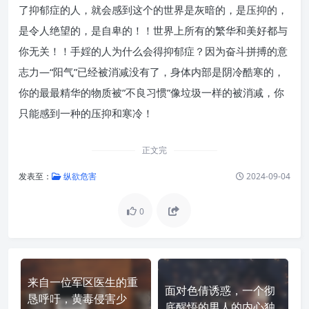
了抑郁症的人，就会感到这个的世界是灰暗的，是压抑的，
是令人绝望的，是自卑的！！世界上所有的繁华和美好都与
你无关！！手婬的人为什么会得抑郁症？因为奋斗拼搏的意
志力—“阳气”已经被消减没有了，身体内部是阴冷酷寒的，
你的最最精华的物质被”不良习惯”像垃圾一样的被消减，你
只能感到一种的压抑和寒冷！
正文完
发表至：
纵欲危害
2024-09-04
0
来自一位军区医生的重
面对色倩诱惑，一个彻
恳呼吁，黄毒侵害少
底醒悟的男人的内心独