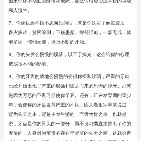
如果你还不彻底的醒悟和戒除，那么你就会变成学校的垃圾
和人渣生。
7、你还执迷不悟不思悔改的话，就是你这辈子倒霉透顶，
多灾多难，贫困潦倒，下贱愚蠢，抑郁强迫，一事无成，体
弱多病，懦弱无能，挫折不断的开始。
8、你的头发会慢慢的脱落，以至于掉光，这会给你的心理
造成很不利的影响。
9、你的牙齿的质地会慢慢的变得稀松和软弱，严重的牙齿
已经开始出现了严重的腐蚀和随之而来的恐怖的掉牙。那就
是因为万恶的不良习惯使你早衰。还有，正在发育期的青少
年，会使你的牙齿发育严重的不良，因为老祖宗早就说过，
肾为先天之本，肾是主骨生髓的，而齿为骨之余，也就是
说，牙齿是你的骨头的一部分，而不良习惯直接抽出了你的
无价的，人身最为宝贵的存在于肾脏的先天之精，这就会造