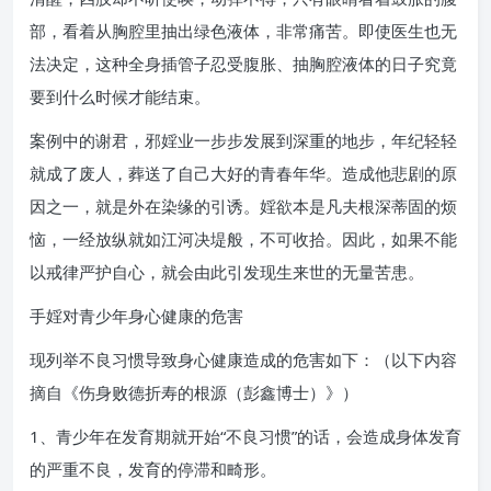
部，看着从胸腔里抽出绿色液体，非常痛苦。即使医生也无
法决定，这种全身插管子忍受腹胀、抽胸腔液体的日子究竟
要到什么时候才能结束。
案例中的谢君，邪婬业一步步发展到深重的地步，年纪轻轻
就成了废人，葬送了自己大好的青春年华。造成他悲剧的原
因之一，就是外在染缘的引诱。婬欲本是凡夫根深蒂固的烦
恼，一经放纵就如江河决堤般，不可收拾。因此，如果不能
以戒律严护自心，就会由此引发现生来世的无量苦患。
手婬对青少年身心健康的危害
现列举不良习惯导致身心健康造成的危害如下：（以下内容
摘自《伤身败德折寿的根源（彭鑫博士）》）
1、青少年在发育期就开始“不良习惯”的话，会造成身体发育
的严重不良，发育的停滞和畸形。