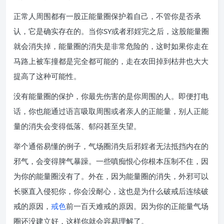
正常人周围都有一股正能量圈保护着自己，不管你是否承
认，它是确实存在的。当你SY或者邪婬完之后，这股能量圈
就会消失掉，能量圈的消失是非常危险的，这时如果你走在
马路上被车撞都是完全都可能的，走在农田掉到枯井也大大
提高了这种可能性。
没有能量圈的保护，你最先伤害的是你周围的人。即便打电
话，你也能通过语言吸取周围或者亲人的正能量，别人正能
量的消失会变得低落、郁闷甚至失望。
举个通俗易懂的例子，气场圈消失后邪婬者无法抵挡内在的
邪气，会变得脾气暴躁。一些嗔痴恨心你根本压制不住，因
为你的能量圈没有了。外在，因为能量圈的消失，外邪可以
长驱直入侵犯你，你会没耐心，这也是为什么破戒后连续破
戒的原因，
戒色
前一百天难戒的原因。因为你的正能量气场
圈还没建立好，这样你就会容易理解了。