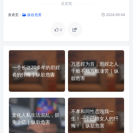
正文完
发表至：
纵欲危害
2024-09-04
0
万恶婬为首，邪婬之人
一个长达20多年的邪婬
千般不顺万般凄苦 | 纵
者的忏悔 | 纵欲危害
欲危害
不孝和同性恋毁我一
文化人私生活混乱，损
生！一个已婚女人的忏
失上亿 | 纵欲危害
悔！ | 纵欲危害