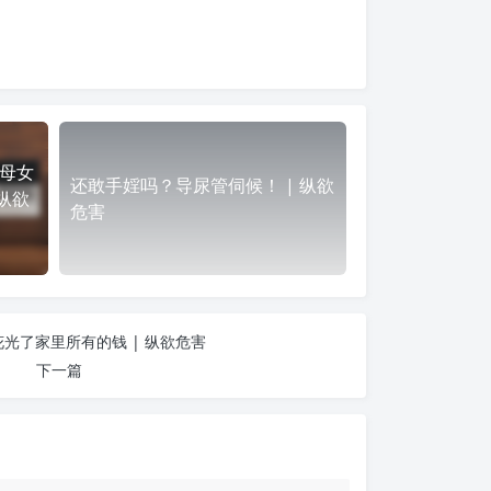
母女
还敢手婬吗？导尿管伺候！ | 纵欲
 纵欲
危害
光了家里所有的钱 | 纵欲危害
下一篇