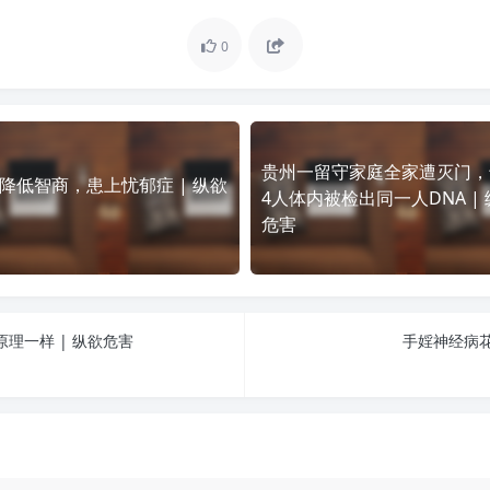
0
贵州一留守家庭全家遭灭门，
降低智商，患上忧郁症 | 纵欲
4人体内被检出同一人DNA |
危害
理一样 | 纵欲危害
手婬神经病花