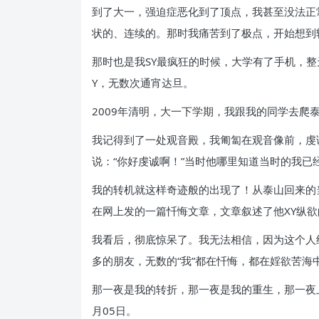
到了大一，强迫症恶化到了顶点，我甚至没法正
状的、连续的。那时我痛苦到了极点，开始想到
那时也是我SY最疯狂的时候，大学有了手机，整
Y，无数次通宵达旦。
2009年清明，大一下学期，我跟我的同学去
我记得到了一处观音殿，我匍匐在观音像前，虔
说：“你好虔诚啊！”当时他哪里知道当时的我
我的转机就这样奇迹般的出现了！从泰山回来的
在网上发的一篇忏悔文章，文章叙述了他XY纵
我看后，彻底惊呆了。我无法相信，因为这个人
多的朋友，无数的“我”都在忏悔，都在婬欲苦海
那一夜是我的转折，那一夜是我的重生，那一夜上
月05日。