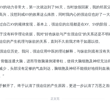
XY的动力非常大，第一次就达到了96天，当时放假回家，我的邻居
高兴，没想到戒XY的效果这么殊胜，同时我内心的强迫症也好了一
过自己XY的规律发现，基本上，强迫症的出现都是在XY、SY的阶
于没有科学理论依据，我对“好色纵欲与产生强迫症”的关系还是不明
迫症的产生机理与纵欲的关系，直到不久前我才终于如愿以偿。
及强迫症历史。我问，强迫症用中医的理论解释，与纵欲到底有没有
满，骨髓连通大脑，进而导致脑液倒灌脊柱，使得大脑细胞及神经无法
减少，头部没有足够的气血到达，脑细胞及神经不能很好地得到血液
。”
于解开了。终于认清了强迫症的产生原因，更进一步认清了万恶之首的
正文完