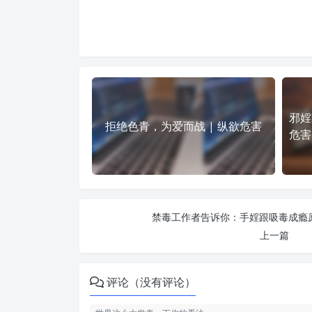
邪婬
拒绝色青，为爱而战 | 纵欲危害
危害
禁毒工作者告诉你：手婬跟吸毒成瘾原
上一篇
评论（没有评论）