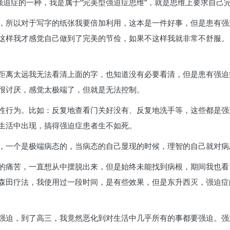
强迫症的一种，我是属于“完美型强迫症思维”，就是思维上要求自己
，所以对于写字的纸张我要倍加利用，这本是一件好事，但是患有强
这样我才感觉自己做到了完美的节俭，如果不这样我就非常不舒服。
距离太远我无法看清上面的字，也知道没有必要看清，但是患有强迫
很讨厌，感觉太极端了，但就是无法控制。
性行为。比如：反复地查看门关好没有、反复地洗手等，这些都是强
生活中出现，搞得强迫症患者生不如死。
，一个是极端病态的，当病态的自己显现的时候，理智的自己就对病
的痛苦，一直想从中摆脱出来，但是始终未能找到病根，期间我也看
森田疗法，我使用过一段时间，是有些效果，但是东升西灭，强迫症
强迫，到了高三，我竟然恶化到对生活中几乎所有的事都要强迫。强