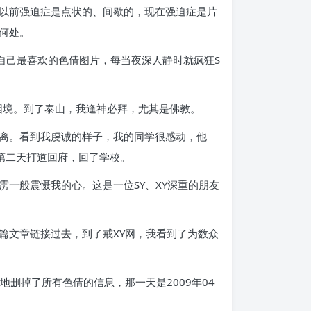
以前强迫症是点状的、间歇的，现在强迫症是片
何处。
自己最喜欢的色倩图片，每当夜深人静时就疯狂S
困境。到了泰山，我逢神必拜，尤其是佛教。
离。看到我虔诚的样子，我的同学很感动，他
第二天打道回府，回了学校。
一般震慑我的心。这是一位SY、XY深重的朋友
篇文章链接过去，到了戒XY网，我看到了为数众
删掉了所有色倩的信息，那一天是2009年04