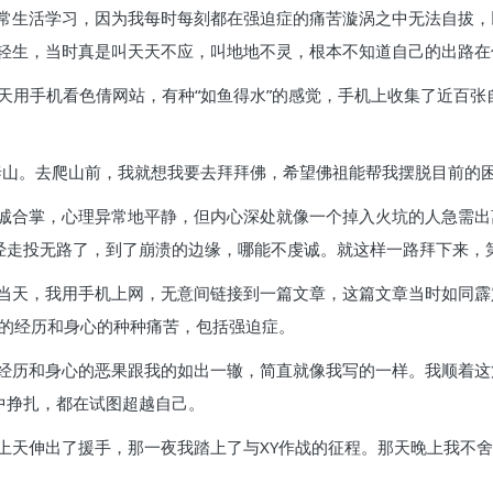
常生活学习，因为我每时每刻都在强迫症的痛苦漩涡之中无法自拔，
轻生，当时真是叫天天不应，叫地地不灵，根本不知道自己的出路在
天用手机看色倩网站，有种“如鱼得水”的感觉，手机上收集了近百张
爬泰山。去爬山前，我就想我要去拜拜佛，希望佛祖能帮我摆脱目前的
诚合掌，心理异常地平静，但内心深处就像一个掉入火坑的人急需出
已经走投无路了，到了崩溃的边缘，哪能不虔诚。就这样一路拜下来，
当天，我用手机上网，无意间链接到一篇文章，这篇文章当时如同霹雳
欲的经历和身心的种种痛苦，包括强迫症。
经历和身心的恶果跟我的如出一辙，简直就像我写的一样。我顺着这
中挣扎，都在试图超越自己。
天伸出了援手，那一夜我踏上了与XY作战的征程。那天晚上我不舍地