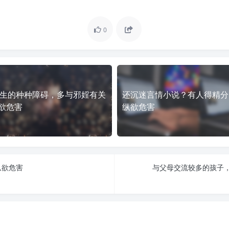
0
生的种种障碍，多与邪婬有关
还沉迷言情小说？有人得精分了
纵欲危害
纵欲危害
纵欲危害
与父母交流较多的孩子，