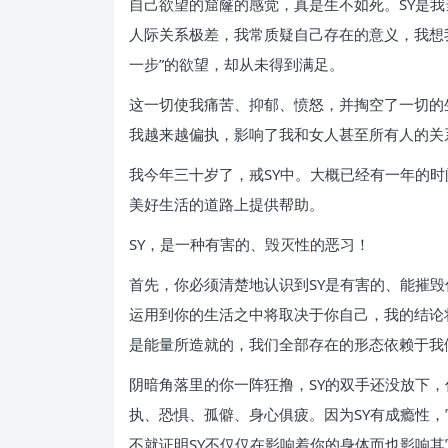
自己欲望的窟窿的感觉，真是生不如死。SY是
人际关系极差，我常质疑自己存在的意义，我想
一步”的欲望，却从未得到满足。
这一切使我痛苦、抑郁、愤怒，并掏空了一切的
我越来越偏执，影响了我和女人甚至所有人的关
我今年三十岁了，戒SY中。大概已经有一年的时
美好生活的道路上提供帮助。
SY，是一种有害的、毁灭性的恶习！
首先，你必须清楚地认识到SY是有害的、能摧
运用到你的生活之中将取决于你自己，我的结论
是能量所造就的，我们全部存在的形态依赖于我
阴暗角落里的你一阵狂撸，SY的双手还没放下
执、恐惧、孤僻、身心俱疲。因为SY有成瘾性
不就证明SY不仅仅在影响着你的身体而也影响