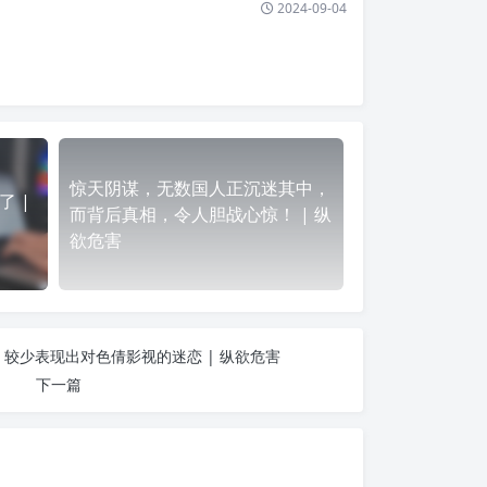
2024-09-04
惊天阴谋，无数国人正沉迷其中，
 |
而背后真相，令人胆战心惊！ | 纵
欲危害
较少表现出对色倩影视的迷恋 | 纵欲危害
下一篇