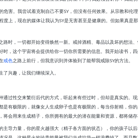
的危害。我尝试着克制自己不要SY，但没有任何效果。从宗教和伦理
程度上，现在的媒体让我认为SY是无害甚至是健康的。但如果真是那
之路时，一切都开始变得焕然一新。戒掉酒精、毒品以及坏的想法、
好时，这个宇宙将会提供给你一切你所需要的信息。我开始读书，四
在
戒色
之路上前行，但我意识到并体验到了能帮我戒除SY的方法。
生了兴趣，让我们继续深入。
种通过性交来繁衍后代的方式，听起来有些过时，但却是真实的。现
都是有极限的，就像女人生成卵子也是有极限的，每当你射精，你的
，将会用来生成精子，你所拥有的最大的潜在能量和资源，都将储存
的主导力量，你的星火越强大（精子各方面的状态），你的孩子以后
情况是，这种星火的珍贵能量被我们当成垃圾一样浪费掉了，而且数