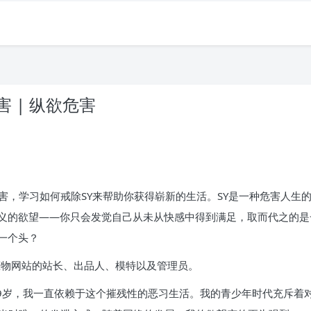
 | 纵欲危害
。
害，学习如何戒除SY来帮助你获得崭新的生活。SY是一种危害人生
义的欲望——你只会发觉自己从未从快感中得到满足，取而代之的是
一个头？
一家恋物网站的站长、出品人、模特以及管理员。
29岁，我一直依赖于这个摧残性的恶习生活。我的青少年时代充斥