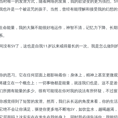
我当时唯一的发泄方式，随着网络的发展，我的欲望变的更为强烈。S
我也许是一个被诅咒的孩子。当然，曾经有能理解和接受我的幻想的
生命能量，我的大脑不能很好地运作，神智不清，记忆力下降。长期
系。
间没有SY了，这也是自我11岁以来戒得最长的一次。我是怎么做到
毁你的恶习。它在任何层面上都影响着你：身体上，精神上甚至更微
将建立在一个概念上：一切事物都是能量，就连我们也是。这不是迷
们所拥有能量的多少。很有可能现在你对我的说法有所怀疑，不过接
，你感觉得到了短暂的发泄。然而，我们从长远的角度来看，你的生
，它绝不会让你满足，驱使你更多地不断地SY，如饮盐水，越喝越渴
其它层面吗？这实实在在发生在我的身上，同时我必须告诉你：我能