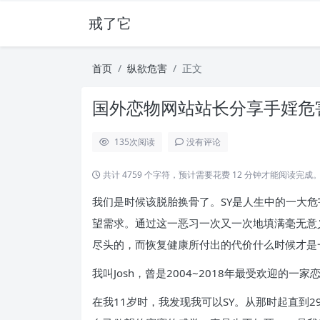
戒了它
首页
纵欲危害
正文
国外恋物网站站长分享手婬危害
135
次阅读
没有评论
共计 4759 个字符，预计需要花费 12 分钟才能阅读完成
我们是时候该脱胎换骨了。SY是人生中的一大危
望需求。通过这一恶习一次又一次地填满毫无意
尽头的，而恢复健康所付出的代价什么时候才是
我叫Josh，曾是2004~2018年最受欢迎的
在我11岁时，我发现我可以SY。从那时起直到