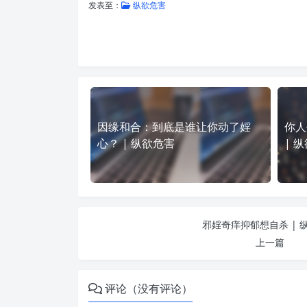
发表至：
纵欲危害
因缘和合：到底是谁让你动了婬
你人
心？ | 纵欲危害
| 
邪婬奇痒抑郁想自杀 | 
上一篇
评论（没有评论）