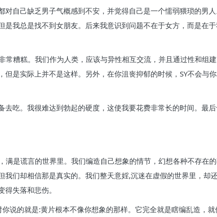
都对自己缺乏男子气概感到不安，并觉得自己是一个懦弱猥琐的男人
但是我总是找不到女朋友。后来我意识到问题不在于女方，而是在于
会非常糟糕。我们作为人类，应该与异性相互交流，并且通过性和组
，但是实际上并不是这样。另外，在你沮丧抑郁的时候，SY不会与
备去吃。我很难达到勃起的硬度，这使我要花费非常长的时间。最后
的，满是谎言的世界里。我们编造自己想象的情节，幻想各种不存在
但我们却相信那是真实的。我们整天意婬,沉迷在虚假的世界里，却
变得失落和悲伤。
你说的就是:黄片根本不像你想象的那样。它完全就是瞎编乱造，就