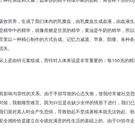
神经系统和大脑，如果你的精子持续不断的损耗，将会榨干你的Oja
吸收营养，生成了我们体内的乳糜血，由乳糜血生成血液，由血液生
是精华中的精华，就像蔗糖是甘蔗的精华，黄油是牛奶的精华，所以
官里以一种精心制作的方式合成。记忆力减退、早衰、阳痿、各种各
流失。
际上是由锌元素组成，而锌对人体来说是非常重要的：每100克的精
尤其影响与异性的关系。由于手婬导致的心态失衡，使我经常被社交
时候，我都痛苦难言。因为SY总是在缺少女伴的情形下进行，我们
我们面对真人时会产生恐惧，导致勃起不坚或者根本就无法勃起。勃
安全感恰恰是建立在令彼此满意的性生活的基础上的。由于SY掠夺