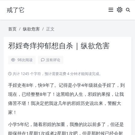
戒了它
首页
纵欲危害
正文
邪婬奇痒抑郁想自杀 | 纵欲危害
98
次阅读
没有评论
共计 1245 个字符，预计需要花费 4 分钟才能阅读完成。
手婬史有8年，快9年了。记得是小学4年级就会手婬了，到
现在，已经整整8年了！这黑暗的人生，邪婬的果报，让我
痛苦不堪！我决定把我这几年的邪婬历史说出来，警醒大
家！
小学5年纪，随着邪婬的加重，我撸的比以前多了，但还是
能保持在1星期1次或者2星期1次吧，但是那时候已经会射