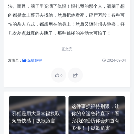
法。而且，脑子里充满了仇恨！恨扎我的那个人，满脑子想
的都是拿上菜刀去找他，然后把他看死，碎尸万段！各种可
怕的杀人方式，都想用在他身上！然后又随时想去跳楼，好
几次差点就真的去跳了，那种跳楼的冲动太可怕了！
正文完
发表至：
纵欲危害
2024-09-04
0
这件事损福特别狠，让
邪婬是用大量幸福换取
你的命运急转直下！看
短暂快感 | 纵欲危害
完我的经历你会知道有
多惨！ | 纵欲危害