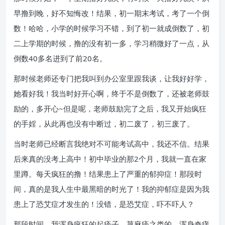
早撸到晚，好不知悔改！结果，初一期末考试，考了一个倒
数！哈哈，小学的时候学习不错，到了初一就成倒数了，初
二上学期的时候，撸的没有初一多，学习稍微好了一点，从
倒数40多名进到了前20名。
那时候老师还专门把我叫到办公室里跟我谈，让我好好学，
她看好我！我当时好开心啊，终于不是倒数了，还被老师鼓
励的，多开心~但是呢，老师鼓励完了之后，我又开始疯狂
的手婬，从此再也没有中断过，初二废了，初三废了。
当时老师已经断言我绝对不可能考试高中，我还不信。结果
后来真的没考上高中！初中毕业的那2个月，我就一直在家
里蹲。每天疯狂的撸！结果患上了严重的郁抑症！那段时
间，真的是我人生中最黑暗的时光了！我的抑郁症是因为我
患上了恐艾症才发生的！没错，是恐艾症，吓不吓人？
那段时间，我浑身疯狂的起疹子，荨麻疹之类的，浑身奇痒