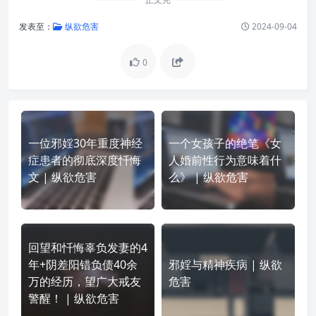
发表至：
纵欲危害
2024-09-04
0
一位邪婬30年重度神经
一个女孩子的绝笔《女
症患者的彻底深度忏悔
人婚前性行为意味着什
文 | 纵欲危害
么》 | 纵欲危害
回望和忏悔辜负发妻的4
年+阴差阳错负债40余
邪婬与精神疾病 | 纵欲
万的经历，望广大戒友
危害
警醒！ | 纵欲危害