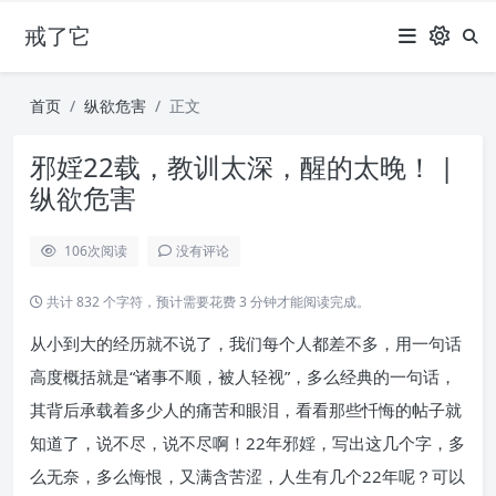
戒了它
首页
纵欲危害
正文
邪婬22载，教训太深，醒的太晚！ |
纵欲危害
106
次阅读
没有评论
共计 832 个字符，预计需要花费 3 分钟才能阅读完成。
从小到大的经历就不说了，我们每个人都差不多，用一句话
高度概括就是“诸事不顺，被人轻视”，多么经典的一句话，
其背后承载着多少人的痛苦和眼泪，看看那些忏悔的帖子就
知道了，说不尽，说不尽啊！22年邪婬，写出这几个字，多
么无奈，多么悔恨，又满含苦涩，人生有几个22年呢？可以