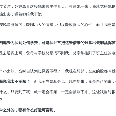
过节时，妈妈总喜欢接她来家里住几天。可是她一来，我就觉得她抢
骗出去，逼着她给我下跪。
按说是雅致的，能陶冶人的情操，但没能改善我的心性。而且我总是
四地去为我到处借学费，可是我经常把这些借来的钱拿出去胡乱挥霍
课去通宵上网，父母与学校总是找不到我。父亲常接到了班主任的电
个小太妹。当时自认为拉风得不得了，我现在想起，全家的脸都叫我
面说我太不孝顺了
，但我全当是耳旁风。现在想来，孝是自己的事，
什么，只要到了我，就一定会不顺，一定会被刷下来。这让我当时很
？
伞之外的，哪有什么好运可言呢。