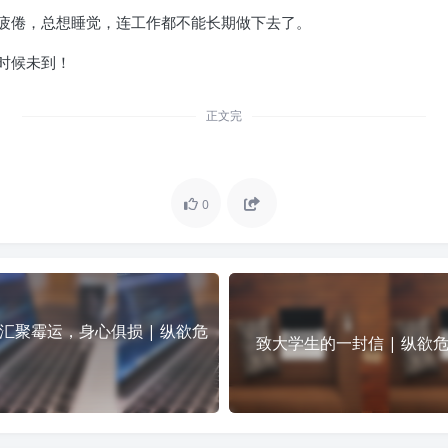
疲倦，总想睡觉，连工作都不能长期做下去了。
时候未到！
正文完
0
汇聚霉运，身心俱损 | 纵欲危
致大学生的一封信 | 纵欲