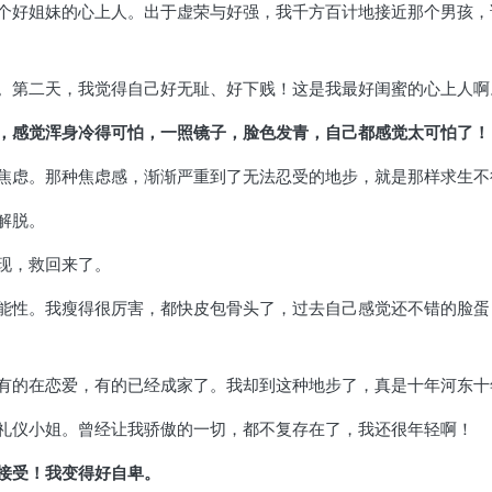
个好姐妹的心上人。出于虚荣与好强，我千方百计地接近那个男孩，
。第二天，我觉得自己好无耻、好下贱！这是我最好闺蜜的心上人啊
，感觉浑身冷得可怕，一照镜子，脸色发青，自己都感觉太可怕了！
焦虑。那种焦虑感，渐渐严重到了无法忍受的地步，就是那样求生不
解脱。
现，救回来了。
能性。我瘦得很厉害，都快皮包骨头了，过去自己感觉还不错的脸蛋
有的在恋爱，有的已经成家了。我却到这种地步了，真是十年河东十
礼仪小姐。曾经让我骄傲的一切，都不复存在了，我还很年轻啊！
接受！我变得好自卑。