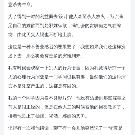
意杀害生命。
为了得到一时的利益而去‘设计’他人甚至杀人放火，为了满
足自己的婬欲而到处邪婬纵欲，满社会的贪嗔痴之气在缭
绕，由此天灾人祸也不断地上演。
这也是一种不善业感召的恶果罢了，我想如果我们还这样痴
迷下去，那么将会有更多的灾难到来。
我有时候会观察一下别人的行为语言，因为我觉得研究一个
人的心理行为演变是一门学问也很有趣，当然他们的这种演
变不是凭空产生的，这都是有因的。
我的一个同学因为看不良影片SY，他没有沾染到那些婬毒之
前人是很正经的，但是在他大二的时候被他的损友教坏了，
接着他染上了抽烟、喝酒、邪婬的恶习。
记得有一次和他谈话，聊了有一会儿他突然说了一句“真是