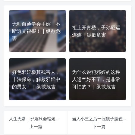
无师自通学会手婬，不
祖上开青楼，子孙厄运
断透支福报！ | 纵欲危
连连 | 纵欲危害
害
好色邪婬极其残害人，
为什么说犯邪婬的这种
十法保命，解救邪婬中
人运气好不了，是非常
的男女！ | 纵欲危害
可怕的？ | 纵欲危害
人生无常，邪婬只会缩短自己的寿命 | 纵欲危害
当人小三之后一照镜子脸色发青像行尸走肉 | 纵欲危害
上一篇
下一篇