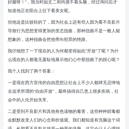
好腿呀！”，我当时如丈二和尚摸不着头脑，经过询问后才
知道他正在阳台上往下看美女呢。
但他这是比较轻的了，因为社会上还有些人因为看不良影片
导致行为思想变得更加的变态扭曲，那种扭曲不是一般人能
想象的，这种扭曲会把他带向犯罪的绝路。
我仔细想了一下现在的人为何都变得如此“开放”了呢？为什
么现在的人都毫无羞耻地展示他们心中那扭曲了的婬心呢？
我个人找到了两个答案：
一是现在西方宣传的自由思想让社会上不少人都肆无忌惮地
去追求所谓的“自由开放”，最终搞得自己患上很多疾病，社
会中的人伦开始失常。
二是受到不良影片和其他有色读物的毒害，这些种种婬毒都
会默默改变人们的心念和价值观。我们都知道有洗脑这个词
语，长期看不良影片就是一种恶的洗脑，这定会让人心理扭