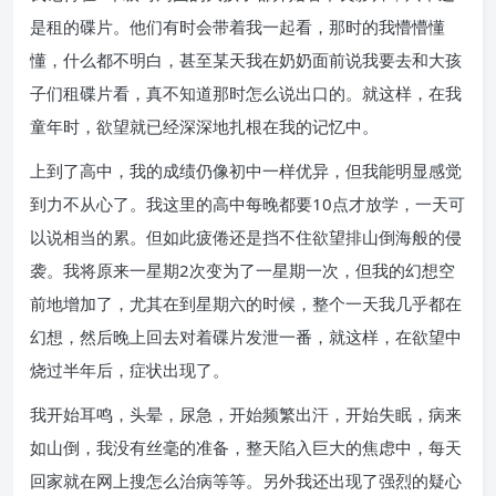
是租的碟片。他们有时会带着我一起看，那时的我懵懵懂
懂，什么都不明白，甚至某天我在奶奶面前说我要去和大孩
子们租碟片看，真不知道那时怎么说出口的。就这样，在我
童年时，欲望就已经深深地扎根在我的记忆中。
上到了高中，我的成绩仍像初中一样优异，但我能明显感觉
到力不从心了。我这里的高中每晚都要10点才放学，一天可
以说相当的累。但如此疲倦还是挡不住欲望排山倒海般的侵
袭。我将原来一星期2次变为了一星期一次，但我的幻想空
前地增加了，尤其在到星期六的时候，整个一天我几乎都在
幻想，然后晚上回去对着碟片发泄一番，就这样，在欲望中
烧过半年后，症状出现了。
我开始耳鸣，头晕，尿急，开始频繁出汗，开始失眠，病来
如山倒，我没有丝毫的准备，整天陷入巨大的焦虑中，每天
回家就在网上搜怎么治病等等。另外我还出现了强烈的疑心