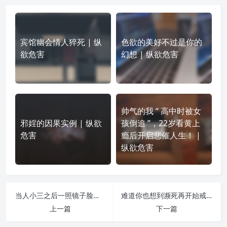
宾馆幽会情人猝死 | 纵
色欲的美好不过是你的
欲危害
幻想 | 纵欲危害
帅气的我 “ 高中时被女
邪婬的因果实例 | 纵欲
孩倒追 ”，22岁看黄上
危害
瘾后开启悲催人生！ |
纵欲危害
当人小三之后一照镜子脸色发青像行尸走肉 | 纵欲危害
难道你也想到濒死再开始戒？我告诉你那就晚了！ | 纵欲危害
上一篇
下一篇