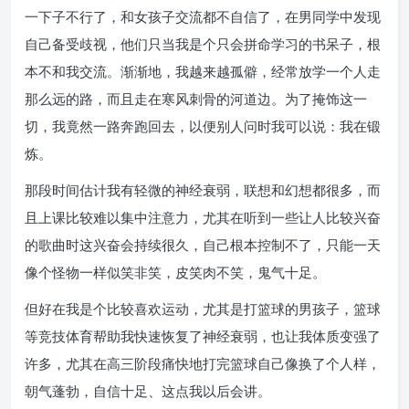
一下子不行了，和女孩子交流都不自信了，在男同学中发现
自己备受歧视，他们只当我是个只会拼命学习的书呆子，根
本不和我交流。渐渐地，我越来越孤僻，经常放学一个人走
那么远的路，而且走在寒风刺骨的河道边。为了掩饰这一
切，我竟然一路奔跑回去，以便别人问时我可以说：我在锻
炼。
那段时间估计我有轻微的神经衰弱，联想和幻想都很多，而
且上课比较难以集中注意力，尤其在听到一些让人比较兴奋
的歌曲时这兴奋会持续很久，自己根本控制不了，只能一天
像个怪物一样似笑非笑，皮笑肉不笑，鬼气十足。
但好在我是个比较喜欢运动，尤其是打篮球的男孩子，篮球
等竞技体育帮助我快速恢复了神经衰弱，也让我体质变强了
许多，尤其在高三阶段痛快地打完篮球自己像换了个人样，
朝气蓬勃，自信十足、这点我以后会讲。