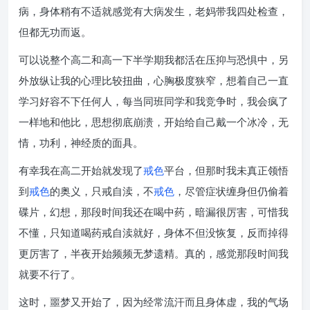
病，身体稍有不适就感觉有大病发生，老妈带我四处检查，
但都无功而返。
可以说整个高二和高一下半学期我都活在压抑与恐惧中，另
外放纵让我的心理比较扭曲，心胸极度狭窄，想着自己一直
学习好容不下任何人，每当同班同学和我竞争时，我会疯了
一样地和他比，思想彻底崩溃，开始给自己戴一个冰冷，无
情，功利，神经质的面具。
有幸我在高二开始就发现了
戒色
平台，但那时我未真正领悟
到
戒色
的奥义，只戒自渎，不
戒色
，尽管症状缠身但仍偷着
碟片，幻想，那段时间我还在喝中药，暗漏很厉害，可惜我
不懂，只知道喝药戒自渎就好，身体不但没恢复，反而掉得
更厉害了，半夜开始频频无梦遗精。真的，感觉那段时间我
就要不行了。
这时，噩梦又开始了，因为经常流汗而且身体虚，我的气场