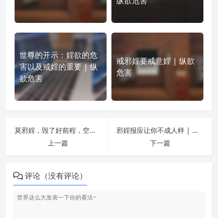
纵欲危害
世尊的开示：婬欲的危
戒邪婬要戒意婬 | 纵欲
害以及戒婬的重要 | 纵
危害
欲危害
莫邪婬，毁了好前程，空悲切！ | 纵欲危害
邪婬报应让你不成人样 | 纵欲危害
上一篇
下一篇
评论（没有评论）