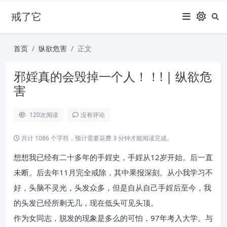
戒了它
首页
纵欲危害
正文
邪婬真的会毁掉一个人！！! | 纵欲危
害
120
次阅读
没有评论
共计 1086 个字符，预计需要花费 3 分钟才能阅读完成。
想想我已经有二十多年的手婬史，手婬从12岁开始。后一直
未断。后去年11月完全戒除，其中果报深刻。从小我学习不
好，头脑不灵光，头发众多，但是自从自己手婬后至今，我
的头发已经所剩无几，现在低头可见头顶。
作为女同志，脱发的现象是多么的可怕，97年考入大学。与