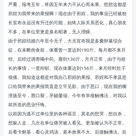
严重，报考五年，终因五年来力不从心而未果。想想这都是
邪婬为我带来的果报啊！现在由于邪婬，我的事业已经被校
长宣布永远没有升迁的可能，始终人际关系恶化，真心朋友
不多，在单位里更是臭名昭著，无人理睬。
由于邪婬结婚六年至今无子，大夫宣布我是多囊卵巢综合
征，在未断肉食前，体重曾一度达到190斤。每月都不来月
经。后经过调养喝中药。瘦到130斤，月月正常，由于与校
长的事情，一度抑郁。现在体重达到156斤，来月经时肚子
很痛。我知道这都是对我自己邪婬的果报。邪婬和不孝及恶
口给我带来的果报简直是立竿见影。由于恶口，现在我的嘴
溃疡至今，唇口裂，牙龈萎缩。今年有幸接触佛法，对我以
前所造的恶业忏悔。
以前因为逃不过单位里的各种谣言，莫名的想哭，想自杀，
想躲人走，几次在单位痛哭被人看见。更加被认为不正常。
后看卡耐基，看心灵鸡汤，基本效果不大。后接触佛法。在