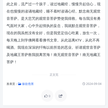
此之前，流产过一个孩子，读过地藏经，慢慢升起信心，现
在也慢慢的读诵地藏经，睡不着时读诵心经。默念南无观世
音菩萨。是大悲咒的观世音菩萨赞使我得救。每当我没有勇
气面对大家，心中升起情执的妄念，我就默念观世音菩萨，
现在的我虽然没有全好，但是我坚定信心吃素，放生一次，
每天晚上到学佛网看看佛书文章。从此远离KTV，从此不再
喝酒。我现在深深的忏悔以前所造的恶业。祈请观世音菩萨
及地藏王菩萨救我脱离苦海！南无观世音菩萨！南无地藏王
菩萨！
正文完
发表至：
纵欲危害
2024-09-04
0