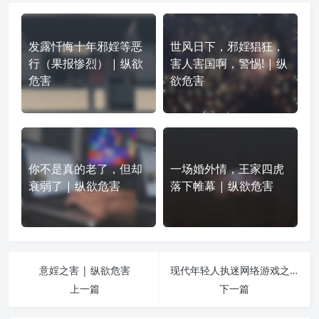
发露忏悔十年邪婬等恶
世风日下，邪婬猖狂，
行（果报惨烈） | 纵欲
害人害国啊，警惕! | 纵
危害
欲危害
你不是真的老了，但却
一场婚外情，王家四虎
衰弱了 | 纵欲危害
落下帷幕 | 纵欲危害
意婬之害 | 纵欲危害
现代年轻人执迷网络游戏之危害比之邪婬同等可怕 | 纵欲危害
上一篇
下一篇