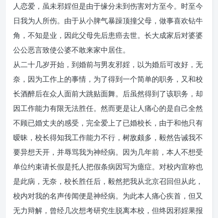
人恋爱，虽未邪婬但是由于缘分未到伤害对方至今。时至今
日我为人所伤。由于从小脾气暴躁顶撞父母，做事喜欢钻牛
角，不知是业，因此父母先后患癌去世。长大成家后对婆婆
公公恶言致使公婆不敢来家中居住。
从二十几岁开始，到婚前与男友邪婬，以为婚后可改好，无
奈，因为工作上的事情，为了得到一个简单的职务，又和校
长酒醉后在众人面前大跳贴面舞。后虽然得到了该职务，却
因工作能力有限无法胜任。然而更是让人痛心的是自己全然
不顾已婚丈夫的感受，完全爱上了已婚校长，由于和他只有
暧昧，校长得知我工作能力不行，树敌颇多，毅然告诫我不
要异想天开，并辱骂我为神经病。因为几年前，本人不想受
单位约束请长假是托人把假条病因写为癔症。对校内宣称也
是此病，无奈，校长胜任后，毅然把我从北京召回但从此，
校内对我的名声传闻便是神经病。为此本人痛心疾首，但又
无力辩解，曾经几次想考研究生脱离本校，但终因邪婬果报