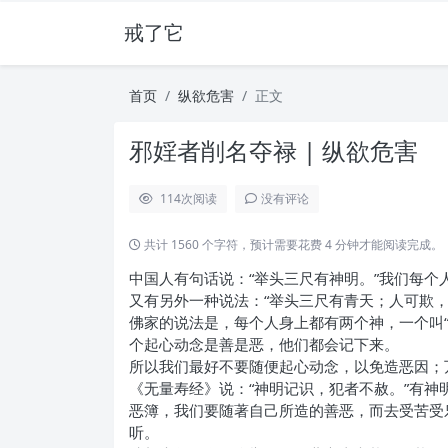
戒了它
首页
纵欲危害
正文
邪婬者削名夺禄 | 纵欲危害
114
次阅读
没有评论
共计 1560 个字符，预计需要花费 4 分钟才能阅读完成。
中国人有句话说：“举头三尺有神明。”我们每个
又有另外一种说法：“举头三尺有青天；人可欺
佛家的说法是，每个人身上都有两个神，一个叫“
个起心动念是善是恶，他们都会记下来。
所以我们最好不要随便起心动念，以免造恶因；
《无量寿经》说：“神明记识，犯者不赦。”有
恶簿，我们要随著自己所造的善恶，而去受苦受
听。