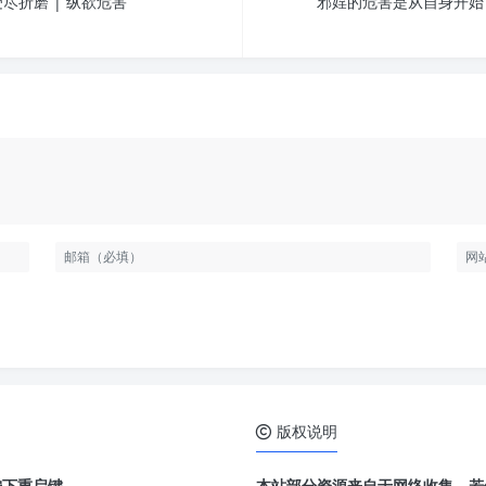
尽折磨 | 纵欲危害
邪婬的危害是从自身开始
版权说明
按下重启键。
本站部分资源来自于网络收集，若