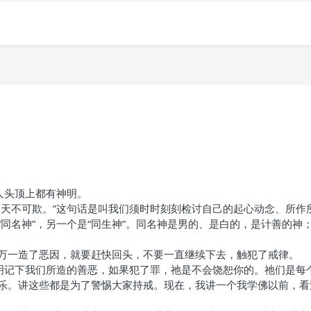
人头顶上都有神明。
，天不可欺。”这句话是叫我们须时时刻刻检讨自己的起心动念、所作
同名神”，另一个是“同生神”。同名神是男的、是白的，是计善的神
万一造了恶因，就要赶快回头，不要一直继续下去，触犯了戒律。
神明记下我们所造的善恶，如果犯了罪，祂是不会饶恕你的。祂们是每
乐。讲这些都是为了警惕大家持戒。现在，我讲一个我学佛以前，看