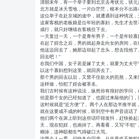
清朝末年，有一个举子要到北京去考状元，状元
北方就是冰天雪地，一片白茫茫，根本分不出路
这位举子在赴京城的途中，就遭遇到这种情况，
这家客栈的老板娘是位年轻的寡妇，先生才去世
成行，就只好继续在客栈住下去。
一天复过一天，一个是青年男子，一个是年轻寡
在起了婬念之后，男的就起身走向女的房间，在
他这边回去了，她那边却起了念头，想去找他了
回去吧！”
在我们中国，女子若是嫁了丈夫，就要为丈夫守
以这个寡妇想到这里，就回房去了。
那个男的回去以后，又禁不住欲火的煎熬，又来
这样做，怕犯了婬会被革名。
我们古时候有这种说法，纵然你有很好的学问，
但是那个女的已经知道了，也跟过来敲他的门，
这时候就是“近方便”了。两个人在那边半推半就
就在这要成不成的时候，听到空中有声音说话了
他们两个在床上听到这些话吓得发抖，赶快捡起
天，现在犯婬，也画掉了。再看看，又写“不犯”
糊涂，连神邸都生气得破口大骂。
这两个人一看，赶快各自回房，从此再也不敢犯