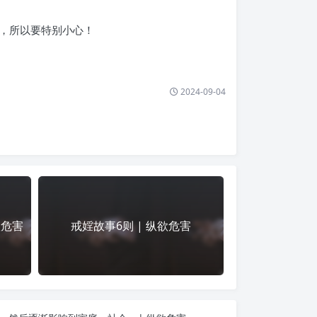
，所以要特别小心！
2024-09-04
欲危害
戒婬故事6则 | 纵欲危害