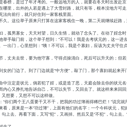
是春榜，是过了年才考的。一般远地方的人，就要在冬天时出发赴京
在哪里，出外的人若是遇上了大雪封路，就只有等，根本没地方可走
无法向前行，就只好住到一家客栈里面。
不久。这位举子原来只打算在这家客栈住一晚，第二天就继续赶路，
妇，孤男寡女，天天对望，日久生情，就动了念头了。在动了婬念时，
他举手敲门前，这个举子想到：“不可以！我是去考状元的，这一进去
。一出门，心里想到：“咦！不可以，我是个寡妇，应该为丈夫守住
节，丈夫去世，要为他守寡，守得贞操清白，死后可以升天的；但若
到女的门边了。到了门边就是“中方便”，敲了门，那个寡妇就起来开
命中注定是状元，倘若犯了婬，或是造了恶，天庭会除去你的状元名
而内心又挣扎地告诉自己，不可以失节，又回去了。就这样来来回回
，又想要，又想不可以这样做。
：“你们两个王八蛋要干又不干，把我的功过簿画得稀巴烂！”说完就
来看，原来是一本“功过簿”，上面有他们的名字：一个今科状元，犯
，勾上去。再看下面，又写“犯”，又画掉。然后又是“不犯”，勾上去
婬念了。