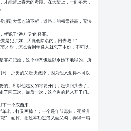
，才能赶上春天的考期。在大陆上，一到冬天，
。
没想到大雪连绵不断，道路上的积雪很高，无法
就犯了“远方便”的轻罪。
要是犯了婬，天庭会除名的，回去吧！”
贞节才对，怎么看到年轻人就忘了本份，不可以，
是寡妇犯婬，这个罪恶也足以令她下地狱的。所
门时，那男的又赶快跑掉，因为他又觉得不可以
份的。所以他趁女的将要开门，赶快回头去了。
走了两三次。最后一次，这个男的起来开了门。
甩下一个东西来。
婬革名，打叉画掉了；一个是守节寡妇，死后升
。“犯”，画掉。把这本功过簿又画又勾，弄得一塌