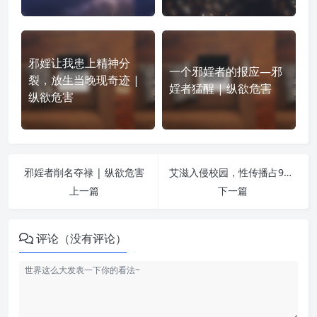
邪婬让我患上精神分
一个邪婬者的报应—邪
裂，放生当晚现奇迹 |
婬者猛醒 | 纵欲危害
纵欲危害
邪婬者削名夺禄 | 纵欲危害
艾滋入侵校园，性传播占93%！请远离这些人！ | 纵欲危害
上一篇
下一篇
评论（没有评论）