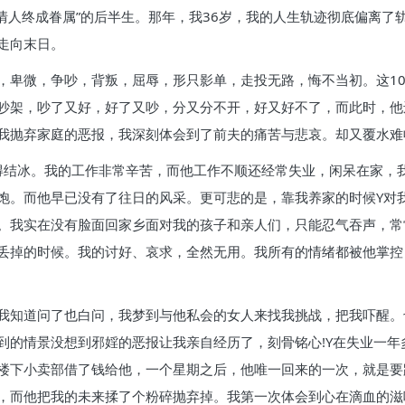
情人终成眷属”的后半生。那年，我36岁，我的人生轨迹彻底偏离了
走向末日。
，卑微，争吵，背叛，屈辱，形只影单，走投无路，悔不当初。这10
吵架，吵了又好，好了又吵，分又分不开，好又好不了，而此时，他
我抛弃家庭的恶报，我深刻体会到了前夫的痛苦与悲哀。却又覆水难
得结冰。我的工作非常辛苦，而他工作不顺还经常失业，闲呆在家，
饱。而他早已没有了往日的风采。更可悲的是，靠我养家的时候Y对
。我实在没有脸面回家乡面对我的孩子和亲人们，只能忍气吞声，常
丢掉的时候。我的讨好、哀求，全然无用。我所有的情绪都被他掌控
我知道问了也白问，我梦到与他私会的女人来找我挑战，把我吓醒。
到的情景没想到邪婬的恶报让我亲自经历了，刻骨铭心!Y在失业一
楼下小卖部借了钱给他，一个星期之后，他唯一回来的一次，就是要
，而他把我的未来揉了个粉碎抛弃掉。我第一次体会到心在滴血的滋