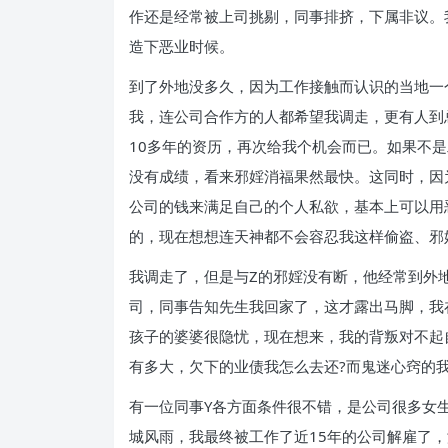
作还是经常被上司挑剔，同事排挤，下属非议。
造下恶业时候。
到了外地没多久，因为工作接触而认识的当地一
我，连公司合作方的人都希望我调走，更有人到
10多年的资历，再次给我个机会而已。如果不
没有成绩，看来邪婬消福果然最快。这同时，因
公司的钱来满足自己的个人私欲，基本上可以用
的，现在想想连天神都不会容忍我这样偷盗、邪
我调走了，但是与Z的邪婬没有断，他经常到外
司，同事告知先生我回家了，这才露出马脚，我
孩子的婆婆很隐忧，现在想来，我的背叛对不起
有多大，欠下的业债我怎么去还?而鬼迷心窍的
有一位同事Y各方面条件很不错，是公司很多女
城风雨，我最终被工作了近15年的公司解雇了