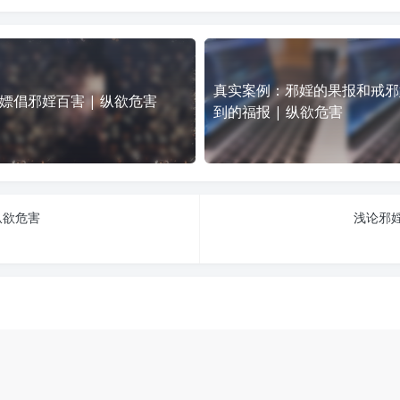
真实案例：邪婬的果报和戒邪
嫖倡邪婬百害 | 纵欲危害
到的福报 | 纵欲危害
纵欲危害
浅论邪婬