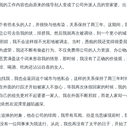
我的工作内容也由原来的领导别人变成了公司外派人员的管家婆。出
个有些名头的人Z，并很快与他有染，关系保持了两三年。这期间，
总公司去告我的状，排挤我。然后我就再次被调动，到一个更小的城
是邪婬，我不会这样很不光彩地被调走。当时，愚痴的我还觉得很委
为虚荣，我还不断有偷盗行为。不仅免费用公司的人力资源、办公物
恶贯满盈这个词来形容我的情形，那时候，我没有了正确的价值观，
婬、喝酒、吃肉还沾沾自喜的女人。
地找我，我也会返回这个城市与他私会，这样的关系保持了两三年时
在外面的行踪才开始被家人不放心，等我再次休假回家的时候，我的
自己的祖先更对不起婆婆一家人。我在外面不断邪婬，而老人家却一
我依然在泥潭里越陷越深。
生追捧的对象，他在公司的绯闻，我早有耳闻。但是当恶缘现前时，
，没有一位同事来为我送行。从此，我也再没有了太平的日子，开始了