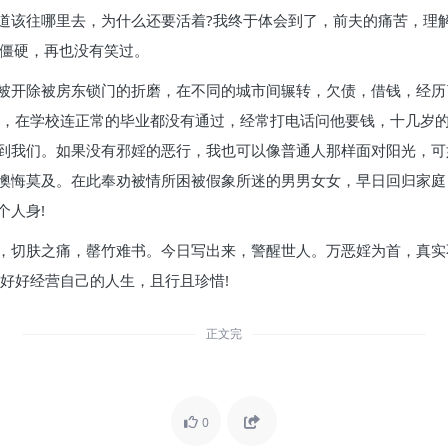
道该往哪里去，为什么还要活着?我终于体会到了，前夫的痛苦，理解
部僵硬，再也没有笑过。
被开除被房东锁门的折磨，在不同的城市间辗转，欠债，借钱，经历
逆，在学校连正常的毕业都没有通过，经常打电话问他要钱，十几岁
到我们。如果没有邪婬的恶行，我也可以像普通人那样面对阳光，可
懊悔莫及。在此奉劝被情所困被假象所迷的男男女女，早日回归家庭
个人身!
，切肤之痛，罄竹难书。今日写出来，警醒世人。万恶婬为首，真实
好好经营自己的人生，且行且珍惜!
正文完
0