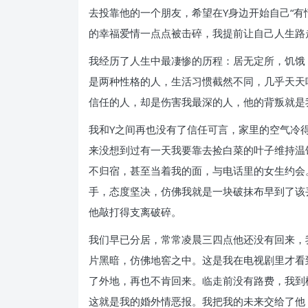
去投靠他的一个朋友，希望在Y身边开始自己“有
的幸福爱情一点点被击碎，我提前让自己人生路
我经历了人生中最凄惨的历程：居无定所，饥饿
是两种性格的人，生活习惯截然不同，几乎天天
信任的人，却是伤害我最深的人，他的背叛就是
我和Y之间再也没有了信任可言，家里的空气冷
来没想到过有一天我要靠去捡白菜的叶子维持温
不归宿，甚至当着我的面，与电话里的女生约会
手，态度坚决，仿佛我就是一块破抹布早到了该
他敲打得支离破碎。
我们早已分居，常常凌晨三四点他还没有回来，
片黑暗，仿佛地窖之中。这是我在电视剧里才看
了外地，再也不肯回来。临走前没有路费，我到
这就是我的婚外情恶报。我把我的未来交给了他