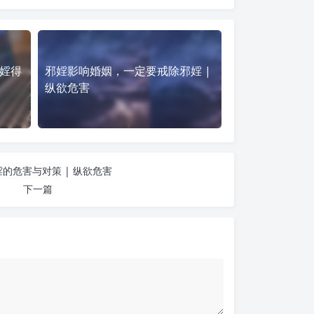
婬得
邪婬影响婚姻，一定要戒除邪婬 |
纵欲危害
的危害与对策 | 纵欲危害
下一篇