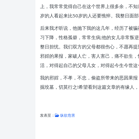
上，我常常觉得自己在这个世界上很多余，不知
岁的人看起来比50岁的人还要憔悴。我整日面
后来我才听说，他抛下我的这几年，经历了被骗
习下降，性格孤僻，常常生病;他的女儿非常叛
整日担忧。我们双方的父母都很伤心，不愿再提
邪婬的果报，家破人亡，害人害己，痛不欲生，
活，对得起自己的父母儿女，对得起今生今世这
我的邪婬，不孝，不忠，偷盗所带来的恶因果报
掘坟墓，切莫行之!希望看到这篇文章的有缘人，
发表至：
纵欲危害