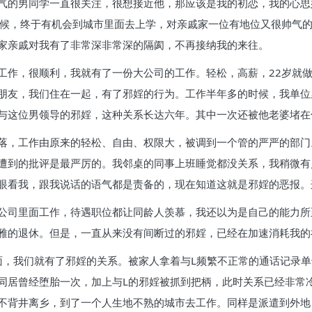
气的男同学一直很关注，很想接近他，那应该是我的初恋，我的心思
时候，终于有机会到城市里面去上学，对亲戚家一位有地位又很帅气
家亲戚对我有了非常深非常深的隔阂，不再接纳我的来往。
工作，很顺利，我就有了一份大公司的工作。轻松，高薪，22岁就
朋友，我们住在一起，有了邪婬的行为。工作半年多的时候，我单位
与这位男领导的邪婬，这种关系长达六年。其中一次还被他老婆堵在
落，工作由原来的轻松、自由、权限大，被调到一个管的严严的部门
遭到的批评是最严厉的。我邻桌的同事上班睡觉都没关系，我稍微有点
眼看我，跟我说话的语气都是责备的，现在知道这就是邪婬的恶报。
公司里面工作，待遇职位都让同龄人羡慕，我还以为是自己的能力所
雅的退休。但是，一直从来没有间断过的邪婬，已经在加速消耗我的
面，我们就有了邪婬的关系。被家人拿着与L频繁不正常的通话记录
同居曾经堕胎一次，加上与L的邪婬被抓到把柄，此时关系已经非常
不背井离乡，到了一个人生地不熟的城市去工作。同样是派遣到外地