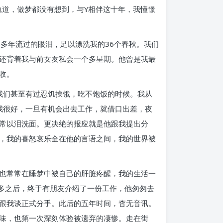
轨道，做梦都没有想到，与Y相伴这十年，我憧憬
多年流过的眼泪，足以漂洗我的36个春秋。我们
还背着我与前女友私会一个多星期。他曾是我最
收。
我们甚至有过忍饥挨饿，吃不饱饭的时候。我从
我很好，一旦有机会出去工作，就借口出差，夜
常以泪洗面。更决绝的报应就是他跟我提出分
，我的喜怒哀乐全在他的言语之间，我的世界被
也常常在睡梦中被自己的肝脏疼醒，我的生活一
年多之后，终于有朋友介绍了一份工作，他匆匆去
跟我谈正式分手。此后的五年时间，杳无音讯。
味，也第一次深刻体验被遗弃的凄惨。走在街