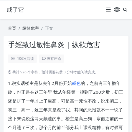
戒了它
首页
纵欲危害
正文
手婬致过敏性鼻炎 | 纵欲危害
106
次阅读
没有评论
共计 926 个字符，预计需要花费 3 分钟才能阅读完成。
1.说实话楼主是从去年2月份开始
戒色
的，之前有三年撸年
龄，也正是在这三年里 我从年级第一掉到了200之后，初三
还是拼了一年才上了重高，可是高一死性不改，说来初二，
初三，高一，这三年真是毁了我。其间的恶报就不一一说了
接下来说说这两天频遗的事。楼主是高三狗，寒假之前的一
个月遗了三次，那个月的前半部分我上课没精神，有时候可