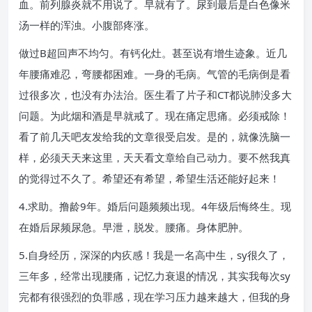
血。前列腺炎就不用说了。早就有了。尿到最后是白色像米
汤一样的浑浊。小腹部疼涨。
做过B超回声不均匀。有钙化灶。甚至说有增生迹象。近几
年腰痛难忍，弯腰都困难。一身的毛病。气管的毛病倒是看
过很多次，也没有办法治。医生看了片子和CT都说肺没多大
问题。为此烟和酒是早就戒了。现在痛定思痛。必须戒除！
看了前几天吧友发给我的文章很受启发。是的，就像洗脑一
样，必须天天来这里，天天看文章给自己动力。要不然我真
的觉得过不久了。希望还有希望，希望生活还能好起来！
4.求助。撸龄9年。婚后问题频频出现。4年级后悔终生。现
在婚后尿频尿急。早泄，脱发。腰痛。身体肥肿。
5.自身经历，深深的内疚感！我是一名高中生，sy很久了，
三年多，经常出现腰痛，记忆力衰退的情况，其实我每次sy
完都有很强烈的负罪感，现在学习压力越来越大，但我的身