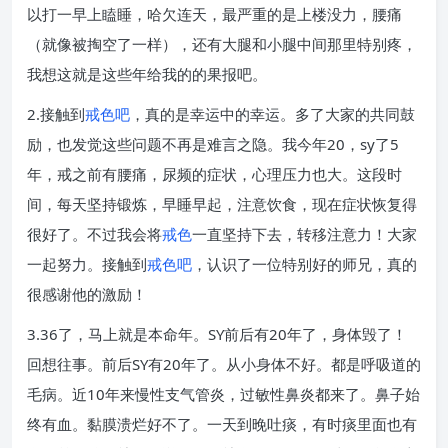
以打一早上瞌睡，哈欠连天，最严重的是上楼没力，腰痛
（就像被掏空了一样），还有大腿和小腿中间那里特别疼，
我想这就是这些年给我的的果报吧。
2.接触到
戒色吧
，真的是幸运中的幸运。多了大家的共同鼓
励，也发觉这些问题不再是难言之隐。我今年20，sy了5
年，戒之前有腰痛，尿频的症状，心理压力也大。这段时
间，每天坚持锻炼，早睡早起，注意饮食，现在症状恢复得
很好了。不过我会将
戒色
一直坚持下去，转移注意力！大家
一起努力。接触到
戒色吧
，认识了一位特别好的师兄，真的
很感谢他的激励！
3.36了，马上就是本命年。SY前后有20年了，身体毁了！
回想往事。前后SY有20年了。从小身体不好。都是呼吸道的
毛病。近10年来慢性支气管炎，过敏性鼻炎都来了。鼻子始
终有血。黏膜溃烂好不了。一天到晚吐痰，有时痰里面也有