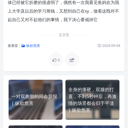
体已经被它折磨的很虚弱了，偶然有一次我看见爸妈在为我
上大学及以后的学习筹钱，又想到自己在sy，做着这既对不
起自己又对不起他们的事情，我下决心要戒掉它
正文完
发表至：
纵欲危害
2024-09-04
0
全身的僵硬，双腿的打
一对双胞胎的同命异报
直，不到5秒钟后，再激
| 纵欲危害
情的场景都会归于平淡
| 纵欲危害