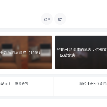
0
堕胎可能造成的危害，你知道
手婬后脚后跟痛（14例）
| 纵欲危害
缺血！ | 纵欲危害
现代社会的很多问