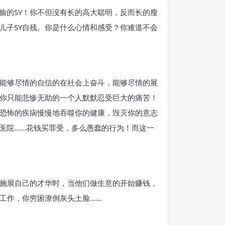
偷的SY！你不但没有长的高大聪明，反而长的瘦
儿子SY自残。你是什么心情和感受？你难道不会
，能够尽情的自信的在社会上奋斗，能够尽情的展
，你只能悲惨无助的一个人默默忍受巨大的痛苦！
的恐怖的疾病慢慢地吞噬你的健康，毁灭你的意志
医院……花钱买罪受，多么愚蠢的行为！而这一
的施展自己的才华时，当他们做生意的开始赚钱，
工作，你穷困潦倒灰头土脸……