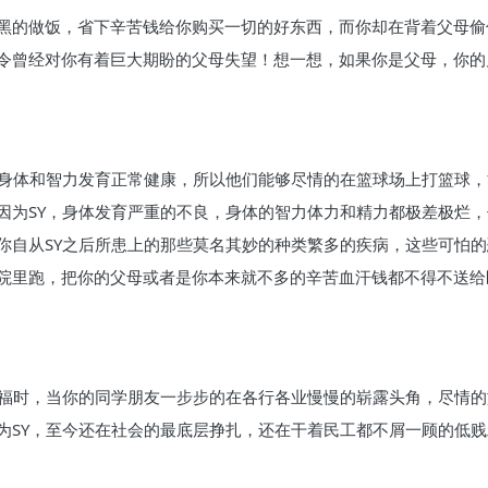
黑的做饭，省下辛苦钱给你购买一切的好东西，而你却在背着父母偷
令曾经对你有着巨大期盼的父母失望！想一想，如果你是父母，你的
的身体和智力发育正常健康，所以他们能够尽情的在篮球场上打篮球
因为SY，身体发育严重的不良，身体的智力体力和精力都极差极烂
你自从SY之后所患上的那些莫名其妙的种类繁多的疾病，这些可怕
院里跑，把你的父母或者是你本来就不多的辛苦血汗钱都不得不送给
幸福时，当你的同学朋友一步步的在各行各业慢慢的崭露头角，尽情
为SY，至今还在社会的最底层挣扎，还在干着民工都不屑一顾的低贱