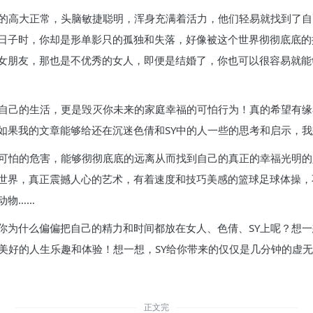
育的高大正常，头脑敏捷聪明，浑身充满着活力，他们轻易就找到了
日子时，你却是形单影只的孤独和失落，好像被这个世界彻彻底底的
女朋友，那也是不优秀的女人，即便是结婚了，你也可以很容易就能
你自己的生活，更是毁灭你未来的家庭幸福的可怕行为！真的希望有
如果我的文章能够给还在沉迷色倩和SY中的人一些的思考和启示，
的可怕的危害，能够彻彻底底的远离从而找到自己的真正的幸福光明
世界，真正震撼人心的艺术，有着速度和技巧美感的篮球足球体操，
动物……
你为什么偏偏把自己的精力和时间都放在女人、色倩、SY上呢？想一
少美好的人生乐趣和体验！想一想，SY给你带来的仅仅是几分钟的虚
正文完