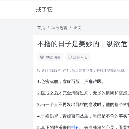
戒了它
首页
纵欲危害
正文
不撸的日子是美妙的 | 纵欲危
98
次阅读
没有评论
共计 1838 个字符，预计需要花费 5 分钟才能阅读完成。
1.色痨沉痼，虚症百般，卢扁难医。
2.破戒之后才完全清醒过来，无尽的懊悔和空虚
3.当一个人不再发出邪婬的念波时，他的整个
4.手婬伤肾，肾虚百病丛生，早已是不争的事实
5.真正的快乐来自
戒色
，来自纯净的心灵，看黄