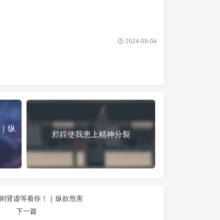
2024-09-04
| 纵
邪婬使我患上精神分裂
则肾虚等着你！ | 纵欲危害
下一篇