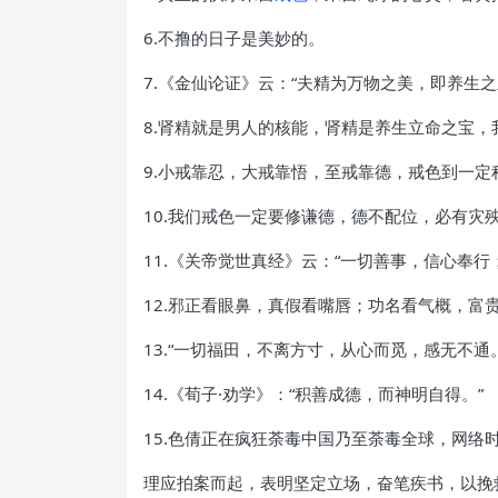
6.不撸的日子是美妙的。
7.《金仙论证》云：“夫精为万物之美，即养生
8.肾精就是男人的核能，肾精是养生立命之宝，
9.小戒靠忍，大戒靠悟，至戒靠德，戒色到一
10.我们戒色一定要修谦德，德不配位，必有
11.《关帝觉世真经》云：“一切善事，信心奉
12.邪正看眼鼻，真假看嘴唇；功名看气概，
13.“一切福田，不离方寸，从心而觅，感无不
14.《荀子·劝学》：“积善成德，而神明自得。”
15.色倩正在疯狂荼毒中国乃至荼毒全球，网
理应拍案而起，表明坚定立场，奋笔疾书，以挽