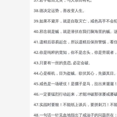
37.君子敬而无失，与人恭而有礼。
38.德决定运势，善改变人生。
39.如果不避开，就是自取灭亡，戒色高手不会
40.邪念就是贼，就是潜伏在我们脑海里的贼。
41.遗精后容易起念，所以遗精后保持警惕，看
42.你是纯粹的觉知，你不是念头，你是旁观者
43.只要有一丝的贪恋, 必定会破。
44.心是枢机，目为盗贼。欲伏其心，先摄其目
45.戒色是一场硬仗！是骡子是马，拉出来遛遛
46.一定要猛烈行动起来，才能冲破那张屡戒屡
47.实战时要狠！不能纸上谈兵，要拼刺刀！不
48.一句话一针见血地指出了戒油子的问题所在