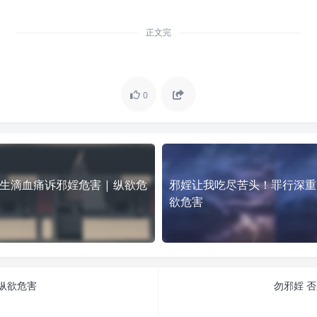
正文完
0
生滴血痛诉邪婬危害 | 纵欲危
邪婬让我吃尽苦头！罪行深重 
欲危害
 纵欲危害
勿邪婬 否