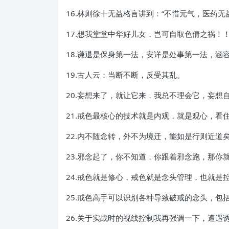
16.林则徐十无益格言讲到：“不惜元气，医药无
17.想我堂堂中华好儿女，岂可自取色倩之祸！
18.谦退是保身第一法，安详是处事第一法，涵
19.古人云：当断不断，反受其乱。
20.妄想来了，就让它来，我总不理会它，妄想
21.戒色最核心的技术就是内观，就是观心，看
22.内不随念转，外不为境迁，能如是行则近
23.邪念起了，你不知道，你跟着邪念跑，那你
24.戒色就是修心，戒色就是念头管理，也就
25.戒色高手可以识别各种导致破戒的念头，包
26.关于实战时的视线控制我再强调一下，遭