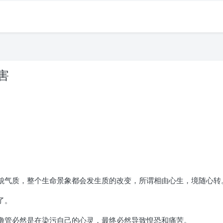
害
。
容貌气质，整个生命景象都会发生质的改变，所谓相由心生，境随心转
了。
撸管必然是在染污自己的心灵，最终必然导致惶恐和痛苦。