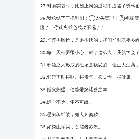
27.对境实战时，比如上网的过程中遭遇了诱
28.我总结了三把利剑：①念头管理；②视线
懂了，你就离戒色成功不远了！
29.临阵再磨枪，是磨不快的，我们平时就要多
30.每一天都要很小心。戒了这么久，我就学会
31.邪婬之人形成的磁场是极恶的，让正人远离
32.邪婬再则损财、损贵气、损灵性、损健康。
33.婬火炽盛，便能燔烧诸善之本。
34.婬心不除，尘不可出。
35.愚痴著婬欲，如犬奔粪秽。
36.如粪虫乐屎，贪婬者亦然。