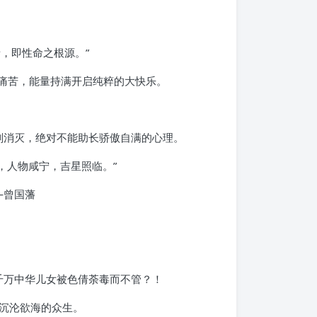
，即性命之根源。”
痛苦，能量持满开启纯粹的大快乐。
刻消灭，绝对不能助长骄傲自满的心理。
，人物咸宁，吉星照临。”
—曾国藩
千万中华儿女被色倩荼毒而不管？！
沉沦欲海的众生。