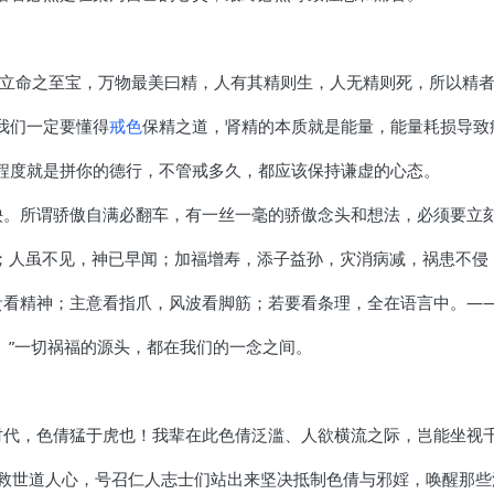
之立命之至宝，万物最美曰精，人有其精则生，人无精则死，所以精者
我们一定要懂得
戒色
保精之道，肾精的本质就是能量，能量耗损导致
定程度就是拼你的德行，不管戒多久，都应该保持谦虚的心态。
灾殃。所谓骄傲自满必翻车，有一丝一毫的骄傲念头和想法，必须要立
行；人虽不见，神已早闻；加福增寿，添子益孙，灾消病减，祸患不侵
富贵看精神；主意看指爪，风波看脚筋；若要看条理，全在语言中。—
通。”一切祸福的源头，都在我们的一念之间。
络时代，色倩猛于虎也！我辈在此色倩泛滥、人欲横流之际，岂能坐视
救世道人心，号召仁人志士们站出来坚决抵制色倩与邪婬，唤醒那些