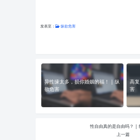
发表至：
纵欲危害
异性缘太多，损你婚姻的福！ | 纵
高复
欲危害
害
性自由真的是自由吗？ |
上一篇