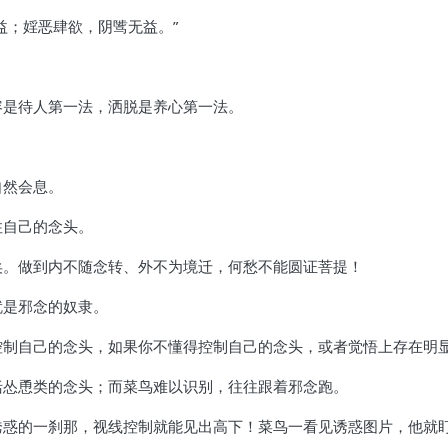
益；婬恶肆欲，阴骘无益。”
！
容是待人第一法，洒脱是养心第一法。
自然会息。
住自己的念头。
道矣。做到内不随念转、外不为境迁，何愁不能圆证菩提！
就是邪念的奴隶。
是控制自己的念头，如果你不懂得控制自己的念头，或者觉悟上存在明
括怂恿类的念头；而菜鸟难以识别，往往跟着邪念跑。
遇诱惑的一刹那，视线控制就能见出高下！菜鸟一看见诱惑图片，他就