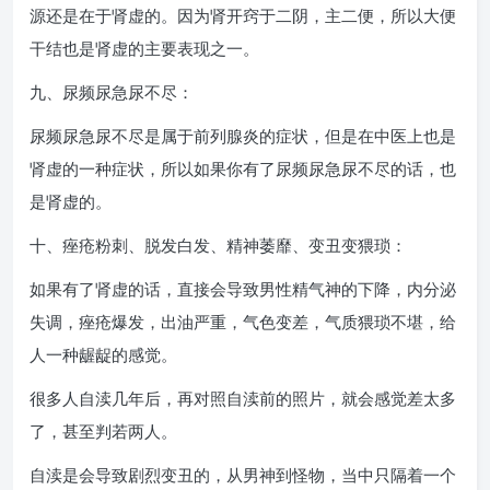
源还是在于肾虚的。因为肾开窍于二阴，主二便，所以大便
干结也是肾虚的主要表现之一。
九、尿频尿急尿不尽：
尿频尿急尿不尽是属于前列腺炎的症状，但是在中医上也是
肾虚的一种症状，所以如果你有了尿频尿急尿不尽的话，也
是肾虚的。
十、痤疮粉刺、脱发白发、精神萎靡、变丑变猥琐：
如果有了肾虚的话，直接会导致男性精气神的下降，内分泌
失调，痤疮爆发，出油严重，气色变差，气质猥琐不堪，给
人一种龌龊的感觉。
很多人自渎几年后，再对照自渎前的照片，就会感觉差太多
了，甚至判若两人。
自渎是会导致剧烈变丑的，从男神到怪物，当中只隔着一个