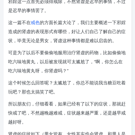
邪婬这一点首先必须得戒除，不然肾虚是迟早的事情，不过
是迟早的事情罢了。
这一篇不在
戒色
的方面长篇大论了，我们主要概述一下邪婬
造成的肾虚的表现形式有哪些，好让人们自己了解自己的症
状，毕竟无论是男女，肾虚这种事情都是难以启齿的。
可是为了以后不要偷偷地服用治疗肾虚的药物，比如偷偷地
吃六味地黄丸，以后被发现就可太尴尬了，“啊，你怎么在
吃六味地黄丸呀，你肾虚吗？”
这个时候怎么回答呢？太尴尬了，你总不能说我当糖豆吃着
玩吧？那也太搞笑了吧。
所以朋友们，仔细看看，如果已经有了以下的症状，那就赶
快戒了吧，不然越晚越难戒，症状越来越严重，还是越早戒
越好呀。
肾虚的症状如下（男女皆有，女性其实也会肾虚，和男人是