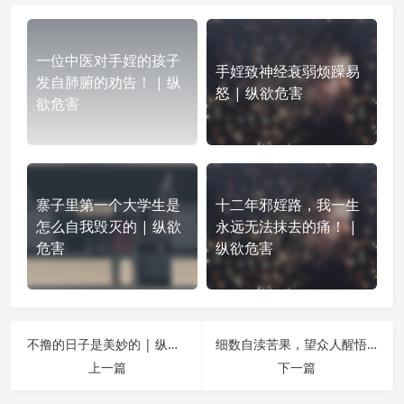
一位中医对手婬的孩子
手婬致神经衰弱烦躁易
发自肺腑的劝告！ | 纵
怒 | 纵欲危害
欲危害
寨子里第一个大学生是
十二年邪婬路，我一生
怎么自我毁灭的 | 纵欲
永远无法抹去的痛！ |
危害
纵欲危害
不撸的日子是美妙的 | 纵欲危害
细数自渎苦果，望众人醒悟！ | 纵欲危害
上一篇
下一篇