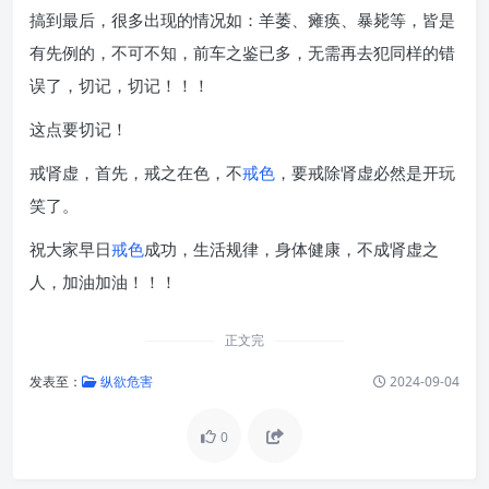
搞到最后，很多出现的情况如：羊萎、瘫痪、暴毙等，皆是
有先例的，不可不知，前车之鉴已多，无需再去犯同样的错
误了，切记，切记！！！
这点要切记！
戒肾虚，首先，戒之在色，不
戒色
，要戒除肾虚必然是开玩
笑了。
祝大家早日
戒色
成功，生活规律，身体健康，不成肾虚之
人，加油加油！！！
正文完
发表至：
纵欲危害
2024-09-04
0