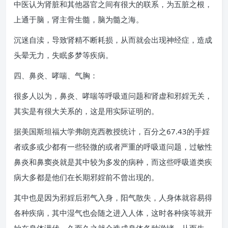
中医认为肾脏和其他器官之间有很大的联系，为五脏之根，
上通于脑，肾主骨生髓，脑为髓之海。
沉迷自渎，导致肾精不断耗损，从而就会出现神经症，造成
头晕无力，失眠多梦等疾病。
四、鼻炎、哮喘、气胸：
很多人以为，鼻炎、哮喘等呼吸道问题和肾虚和邪婬无关，
其实是有很大关系的，这是用实际证明的。
据美国斯坦福大学弗朗克西教授统计，百分之67.43的手婬
者或多或少都有一些轻微的或者严重的呼吸道问题，过敏性
鼻炎和鼻窦炎就是其中较为多发的病种，而这些呼吸道类疾
病大多都是他们在长期邪婬前不曾出现的。
其中也是因为邪婬后邪气入身，阳气散失，人身体就容易得
各种疾病，其中湿气也会随之进入人体，这时各种痰等就开