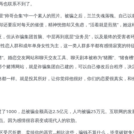
再也联系不到了。
里“帅哥合集”中一个素人的照片。被骗之后，兰兰失魂落魄。自己以
却还要应对每天的催债，精神恍惚却又焦虑，“活着就是煎熬”，她这
亚，但从诈骗集团首脑、中层再到底层“业务员”，以及最终的受害者环节
以同性恋人群和成年单身女性为主，这一类人群多半都有感情寂寞的特
养猪”。婚恋交友网站和聊天交友工具、聊天剧本被称为“猪圈”、“猪食
而那个赌博网站，就是诈骗集团自己建的，可以自己修改后台程序，决
套路都一样。就是投其所好，让你觉得他很好，你们的恋爱很真实，和
了1000，总被骗金额高达2.5亿元，人均被骗25万元。互联网的
点。因为感情很容易变成现代人的软肋。
区受尽折磨、卖掉你的器官…相比这些，骗钱不算什么，毕竟破财免灾