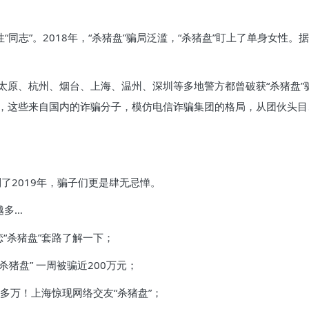
男性“同志”。2018年，“杀猪盘”骗局泛滥，“杀猪盘”盯上了单身女性
原、杭州、烟台、上海、温州、深圳等多地警方都曾破获“杀猪盘”骗
，这些来自国内的诈骗分子，模仿电信诈骗集团的格局，从团伙头目、
了2019年，骗子们更是肆无忌惮。
越多…
恋“杀猪盘”套路了解一下；
猪盘” 一周被骗近200万元；
0多万！上海惊现网络交友“杀猪盘”；