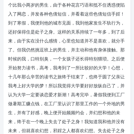
个比我小两岁的男生，由于各种花言巧语和抵不住诱惑便陷
入了网恋，并发各种色倩短信，并看着这些色倩短信手婬！
到了寒假，我便到他的城市见面，我到他家发生不轨行为，
还好保得住是处子之身。这样的关系持续了一年多，到了后
来，由于实在没什么感情，心里也知道并不是喜欢，就分手
了。但我仍然挑逗班上的男生，并主动和他有身体接触。那
时候的我，口特别臭，一个女孩子还长得特别猥琐。之后便
开始努力读书，高考，我考到了一所比较好的大学！心想，
十几年那么辛苦的读书之旅终于结束了，也终于圆了父亲让
我考上好大学的梦！所以我觉得大学要好好放纵自己了，并
认为大学一定要谈恋爱才新潮！高考完毕，暑假我便到工厂
做暑期工赚点钱，在工厂里认识了那里工作的一个外地的男
生，并有了好感，晚上便开始频频约会，并幻想和他的未
来，终于在一个晚上失去了处子之身！我知道我和他并没有
未来，但就喜欢幻想，邪婬之人都喜欢幻想。失去处子之身