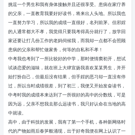
挑逗一个男生和我有身体接触并且还很享受。患病在家疗养
的父亲，一直教育我要好好读书，将来出人头地。所以我也
一直努力学习，所以我的成绩一直很好，名列前茅。但邪婬
的人通常都大不孝，我觉得只要我考得高分就行了，放学回
家还要让打几份工作的老妈伺候我，而我却一点都不会照顾
患病的父亲和帮忙做家务，何等的自私和不孝！
中考我也考到了一所比较好的中学，那时便情窦初开，想试
试谈恋爱的滋味，就在班上大肆宣扬我喜欢某某男生，并开
始打扮自己，但最后没有结果，但手婬的恶习却一直没有停
过，所以当时成绩很差，到了初三，我便又开始发奋读书，
中考时我的成绩本来达到了一所很好的高中的分数线，可是
因为远，父亲不想我去那么远读书，我只好认命在当地的高
中就读。
高中，由于科技的发展，我有了第一个手机，各种新网络时
代的产物如雨后春笋般涌现，出于好奇我便在网上认识了一