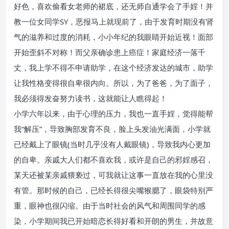
好色，喜欢偷看女老师的裙底，还无师自通学会了手婬！并
教一位女同学SY，恶报马上就现前了，由于发育时期没有肾
气的滋养和过度的消耗，小小年纪的我眼睛开始近视！面部
开始歪斜不对称！而父亲确诊患上癌症！家庭经济一落千
丈，我上学不得不申请助学，在这个经济发达的城市，助学
让我性格变得很自卑很内向。所以，为了爸爸，为了面子，
我必须得发奋努力读书，这就能让人瞧得起！
小学六年以来，由于心理的压力，我也一直手婬，觉得能帮
我“解压”，导致胸部发育不良，脸上头发油光满面，小学就
已经戴上了眼镜(当时几乎没有人戴眼镜)，导致我内心更加
的自卑。亲戚大人们都不喜欢我，或许是自己的邪婬感召，
某天还被某亲戚猥亵过，可我就让这事一直放在我的心里没
有管。那时候的自己，已经长得很尖嘴猴腮了，眼袋特别严
重，眼神也很闪缩。由于当时社会的风气和周围同学的感
染，小学期间我已开始暗恋长得好看和开朗的男生，并故意