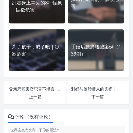
乱者身上常见的8种怪象
害
| 纵欲危害
为了孩子，戒了吧 | 纵
手婬后腰痛腰酸案例（1
欲危害
39例）
父亲邪婬丢官职苦不堪言 | 纵欲危害
邪婬与堕胎带来的灾祸 | 纵欲危害
上一篇
下一篇
评论（没有评论）