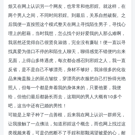
烦又在网上认识另一个网友，也常常和他邪婬。就这样，在
两个男人之间，不同时间邪婬。到最后，关系自然破裂。之
后我便一直按照这个模式整天在网上寻找陌生男子，寻找心
理上的慰藉，当时我想，怎么找个好好爱我的人那么难啊，
我居然还觉得自己很贤良淑德，完全没有廉耻！便一直以寻
找真爱为借口不停的和陌生人聊天，聊得感觉不错便约出来
见面，上得山多终遇虎，每次都会感召到邪婬之人，我一直
反省，是不是自己不够漂亮，身材不够好，我涂很多的化妆
品来掩盖脸上的斑点皱纹，穿漂亮的衣服把自己打扮得光艳
照人，但每一个都是奔着我的身体来的，只要他要，我便
给，但他们最后都扬长而去，这期间的男人大概有10多个
吧，这当中还有已婚的男性！
可能是上辈子种了一点善根，后来我在网上认识一群师兄，
让我接触了一点佛法，知道邪婬这个概念，而也网上找过这
类视频来看，可是仍然断不了手婬和那颗渴望被爱的心，耐