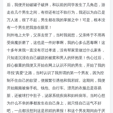
后，我便开始破罐子破摔，和以前的同学发生了几角恋，游
走在几个男生之间，有些还有过不轨行为，我还以为自己是
万人迷，很了不起，男生都在我的掌握之中！可是，根本没
有一个男生把我放在眼里！
到外地上大学，父亲去世了，当时我就想，父亲终于不用再
受病魔折磨了，这也是一件好事啊，我的心多么恶毒啊！这
十多年来我一直没有尽过孝道，没有帮家里做过什么家务，
只知道沉浸在自己龌蹉的被窝和男人的怀抱里！伤心过后，
婬心极重的我便又开始在网上认识不同的男生，开始了我的
寻找“真爱”之路，当时认识了我所谓的第一个男友，因为控
制不住自己的欲望，便频繁引诱他和我邪婬。这期间，我便
开始频频被偷手机、钱包、自行车。漂亮的衣服总是容易
脏，还被球打中肚子，泌尿系统疾病和妇科病等。当时心想
为什么不幸的事都发生在自己身上，就只怪自己运气不好
吧，一点都没想到这是邪婬的果报！和这个男友期间由于厌