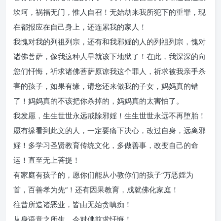
坎坷，祸福无门，惟人自召！无始劫来我所犯下的重罪，现
在都报应在自己身上，还连累我的家人！
我愧对我的列祖列宗，还有和我邪婬的人的列祖列宗，愧对
诸佛菩萨，像我这种人早就该下地狱了！在此，我深深的向
您们忏悔，祈求诸佛菩萨原谅我这个罪人，祈求被我亲手杀
害的孩子，如果有缘，请您还来做我的子女，妈妈真的错
了！妈妈真的不该把你杀掉的，妈妈真的太害怕了。
我发愿，生生世世永远戒除邪婬！生生世世永远不再堕胎！
愿有缘看到此文的人，一定要痛下决心，改过自身，远离邪
婬！多学习圣贤教育传统文化，多做善事，改变自己的命
运！直至无上菩提！
有家庭有孩子的，愿你们能从小教你们的孩子“万恶婬为
首，百善孝为先”！还有因果教育，成就佛化家庭！
往昔所造诸恶业，皆由无始贪嗔痴！
从身语意之所生，今对佛前求忏悔！