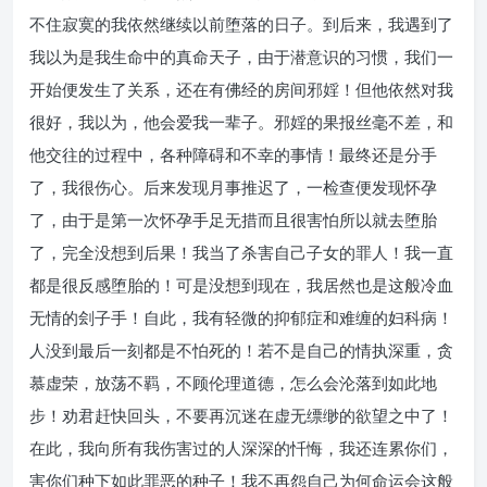
不住寂寞的我依然继续以前堕落的日子。到后来，我遇到了
我以为是我生命中的真命天子，由于潜意识的习惯，我们一
开始便发生了关系，还在有佛经的房间邪婬！但他依然对我
很好，我以为，他会爱我一辈子。邪婬的果报丝毫不差，和
他交往的过程中，各种障碍和不幸的事情！最终还是分手
了，我很伤心。后来发现月事推迟了，一检查便发现怀孕
了，由于是第一次怀孕手足无措而且很害怕所以就去堕胎
了，完全没想到后果！我当了杀害自己子女的罪人！我一直
都是很反感堕胎的！可是没想到现在，我居然也是这般冷血
无情的刽子手！自此，我有轻微的抑郁症和难缠的妇科病！
人没到最后一刻都是不怕死的！若不是自己的情执深重，贪
慕虚荣，放荡不羁，不顾伦理道德，怎么会沦落到如此地
步！劝君赶快回头，不要再沉迷在虚无缥缈的欲望之中了！
在此，我向所有我伤害过的人深深的忏悔，我还连累你们，
害你们种下如此罪恶的种子！我不再怨自己为何命运会这般