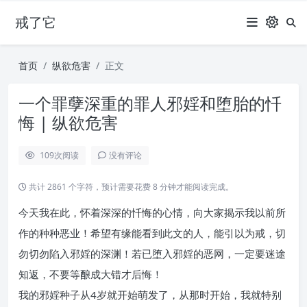
戒了它
首页
纵欲危害
正文
一个罪孽深重的罪人邪婬和堕胎的忏
悔 | 纵欲危害
109
次阅读
没有评论
共计 2861 个字符，预计需要花费 8 分钟才能阅读完成。
今天我在此，怀着深深的忏悔的心情，向大家揭示我以前所
作的种种恶业！希望有缘能看到此文的人，能引以为戒，切
勿切勿陷入邪婬的深渊！若已堕入邪婬的恶网，一定要迷途
知返，不要等酿成大错才后悔！
我的邪婬种子从4岁就开始萌发了，从那时开始，我就特别