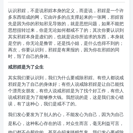
认识邪婬，不是说邪婬本身的定义，而是说，邪婬是一个许
多东西组成的网，它由许多的点支撑起来的一张网，邪婬首
先是因为你的邪知邪见导致的，就是思想问题，如果不能把
思想扭转过来，你是无论如何都戒不了的；其次你要认识到
其实邪婬本身是虚幻的，也就是说你所追求的东西，本身就
是空的，你无论是撸管，还是找小姐，是什么也得不到的；
再次，你要认识到，邪婬是有果报的，因为你在邪婬的同
时，毁了自己的身体。
戒邪婬是为了众生
其实我们要认识到，我们为什么要戒除邪婬。有些人都说戒
邪婬是为了自己的身体好；有些人说戒除邪婬是让自己能找
个漂亮女朋友，有些人说戒邪婬是为了找个好工作，有些人
说戒邪婬是为了能够挣大钱。我想说的是，这是我们发心错
误，有了这种心，我们是戒不了的。
我们发心要发为了别人的心，不能发心为自己，因为为自己
是私心，这种私心存在的话，对众生而言，毫无利益可言，
他们都不会帮你的，甚至会招来啖精气鬼。我们发心要戒除