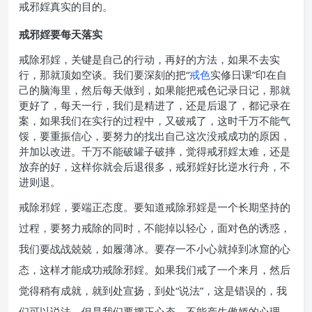
戒邪婬真实的目的。
戒邪婬要每天落实
戒除邪婬，关键是自己的行动，再好的方法，如果不去实
行，那就顶如空谈。我们要深刻的把“
戒色
实修日课”印在自
己的脑海里，然后每天做到，如果能把戒色记录日记，那就
更好了，每天一行，我们是精进了，还是后退了，都记录在
案，如果我们在实行的过程中，又破戒了，这时千万不能气
馁，要重振信心，要努力的找出自己这次没戒成功的原因，
并加以改进。千万不能破罐子破摔，觉得戒邪婬太难，还是
放弃的好，这样你就会后退很多，戒邪婬好比逆水行舟，不
进则退。
戒除邪婬，要端正态度。要知道戒除邪婬是一个长期坚持的
过程，要努力戒除的同时，不能掉以轻心，面对色的诱惑，
我们要战战兢兢，如履薄冰。要存一不小心就掉到冰窟的心
态，这样才能成功戒除邪婬。如果我们戒了一个来月，然后
觉得稍有成就，就到处宣扬，到处“说法”，这是错误的，我
们可以说法，但是我们要摆正心态，不能产生傲娇的心理，