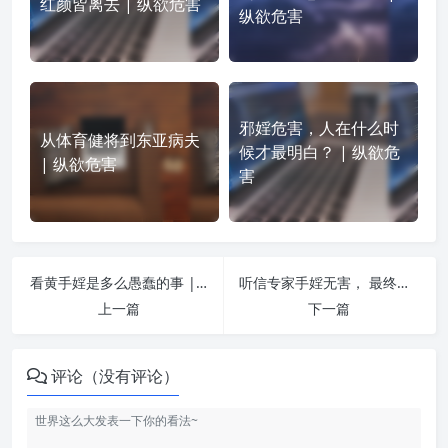
红颜皆离去 | 纵欲危害
纵欲危害
邪婬危害，人在什么时
从体育健将到东亚病夫
候才最明白？ | 纵欲危
| 纵欲危害
害
看黄手婬是多么愚蠢的事 | 纵欲危害
听信专家手婬无害， 最终收获痛苦的却是自己！ | 纵欲危害
上一篇
下一篇
评论（没有评论）