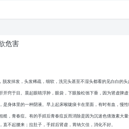
纵欲危害
状，脱发掉发，头发稀疏，细软，洗完头甚至不湿头都看的见白白的头
肝开窍于目。晨起眼睛浮肿，眼袋，下眼脸松弛下垂，因为肾虚脾虚
，是身体里的一种阴液。早上起床喉咙痰卡在里面，有时有血，慢性
粗糙，青春痘。有的手婬后青春痘反而消除是因为沉迷色倩激素大量
，直不起腰来；拉肚子，手婬后肾虚，胃纳欠佳，消化不好。