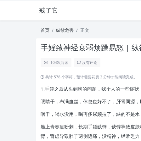
戒了它
首页
纵欲危害
正文
手婬致神经衰弱烦躁易怒 | 
104
次阅读
没有评论
共计 578 个字符，预计需要花费 2 分钟才能阅读完成。
1.手婬之后从头到脚的问题，我个人的一些症
眼睛干，布满血丝，休息也好不了，肝肾同源，
咽干，喝水没用，喝再多尿频拉了，缺的不是水
脸上青春痘粉刺，长期手婬缺锌，缺锌导致皮肤
背，肾虚导致肚子两侧隐痛，没精神，经常乏力