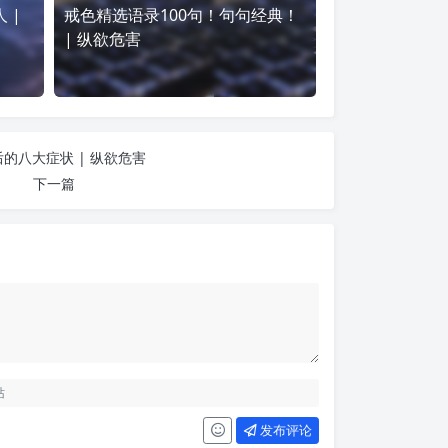
 |
戒色精选语录100句！句句经典！
| 纵欲危害
的八大症状 | 纵欲危害
下一篇
发布评论