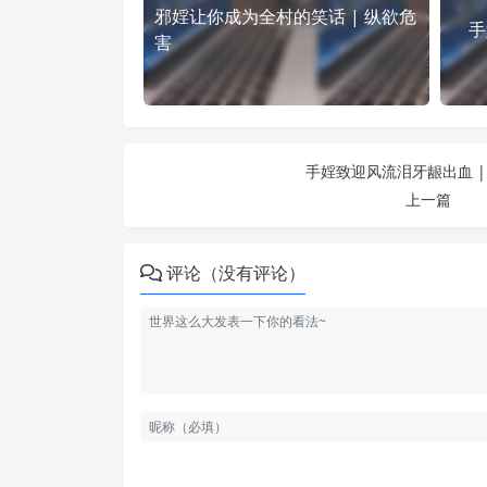
邪婬让你成为全村的笑话 | 纵欲危
手
害
手婬致迎风流泪牙龈出血 |
上一篇
评论（没有评论）