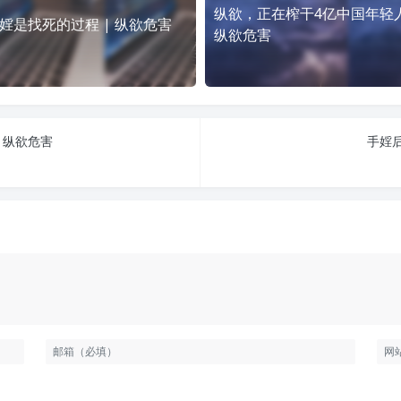
纵欲，正在榨干4亿中国年轻人
婬是找死的过程 | 纵欲危害
纵欲危害
 纵欲危害
手婬后