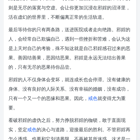
则是无尽的落寞与空虚。会让你更加沉浸在邪婬的沼泽里，
活在虚幻的世界里，不断偏离正常的生活轨道。
最后等待你的只有两条路，送进医院或者走向绝路。邪婬的
人，会经常自己欺骗自己，遇到一些挫折和苦难，会认为这
是上天对自己的考验，殊不知这就是自己邪婬感召过来的恶
果。善因结善果，恶因结恶果。邪婬是永远无法结出善果
的，只有无尽的恶果待你品尝。
邪婬的人不仅身体会变坏，就连成长也会停滞。没有健康的
身体、没有良好的人际关系、没有幸福的婚姻，没有成功，
只有一个又一个的恶缘和恶果。因此，
戒色
就变得尤为重
要。
看破邪婬的虚伪之后，努力挣脱邪婬的枷锁，敢于直面现
实，坚定
戒色
的决心与道路，迎接最后的胜利。不管邪婬再
怎么诱惑，也要和它划清界限，不再被其所迷惑，这才是一