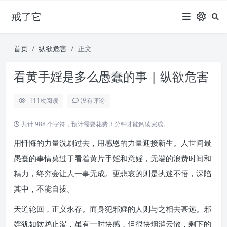
戒了它
首页
纵欲危害
正文
看黄手婬是多么愚蠢的事 | 纵欲危害
111
次阅读
没有评论
共计 988 个字符，预计需要花费 3 分钟才能阅读完成。
用忏悔的力量洗刷过去，用感恩的力量迎接新生。人世间最
愚蠢的事情莫过于看着黄片手婬和意婬，无端的浪费时间和
精力，终究会让人一事无成。更悲哀的则是执迷不悟，深陷
其中，不能自拔。
天道轮回，正义永存。而身犯邪婬的人则与之相去甚远。邪
婬犹如饮鸩止渴，虽有一时快感，但很快烟消云散，剩下的