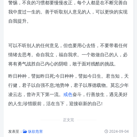
警惕，不良的习惯都要慢慢改正，每个人都是在不断完善自
我中度过一生的。善于听取别人意见的人，可以更快的实现
自我提升。
可以不听别人的任何意见，但也要用心去悟，不要带着任何
情绪去思考。命自我立，福自我求。一个敢做自己的人，必
将有勇气战胜自己内心的阴暗，敢于面对残酷的挑战。
昨日种种，譬如昨日死;今日种种，譬如今日生。君当知，天
行健，君子以自强不息;地势坤，君子以厚德载物。莫忘少年
凌云志，曾许天下第一流。
戒色
奋斗，行善放生，遇见美好
的人生;珍惜眼前，活在当下，迎接崭新的自己!
正文完
发表至：
纵欲危害
2024-09-04