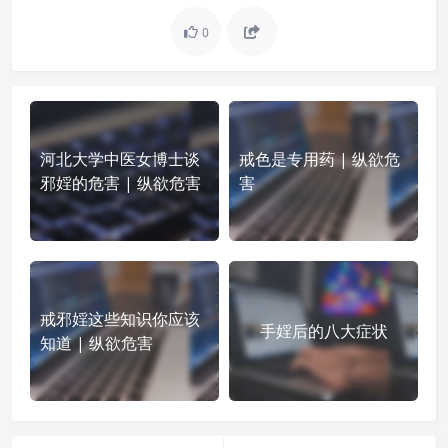
0
河北大学中医女博士谈
戒色是专用药 | 纵欲危
邪婬的危害 | 纵欲危害
害
戒邪婬这些知识你应该
手婬后的八大症状
知道 | 纵欲危害