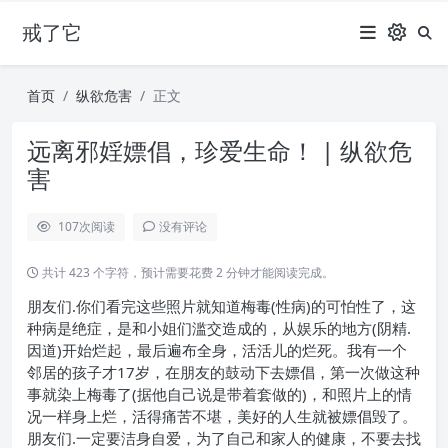
戒了它
首页
纵欲危害
正文
远离邪婬嫖倡，珍爱生命！ | 纵欲危
害
107
次阅读
没有评论
共计 423 个字符，预计需要花费 2 分钟才能阅读完成。
朋友们.你们看完这些照片就知道梅毒(性病)的可怕性了，这
种病是绝症，是和小姐们滥交造成的，从娱乐的地方(阴精.
因道)开始烂起，最后遍布全身，活活儿的烂死。我有一个
邻居的孩子才17岁，在朋友的鼓动下去嫖倡，第一次做这种
事就染上梅毒了(据他自己说是带着套做的)，和照片上的情
况一样身上烂，活得痛苦不堪，美好的人生就被嫖倡毁了。
朋友们.一定要洁身自爱，为了自己和家人的健康，不要去找