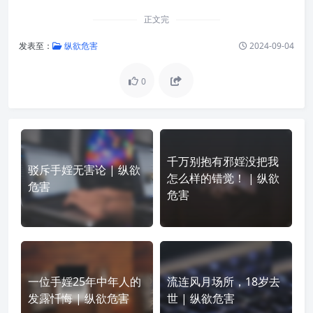
正文完
发表至：
纵欲危害
2024-09-04
0
千万别抱有邪婬没把我
驳斥手婬无害论 | 纵欲
怎么样的错觉！ | 纵欲
危害
危害
一位手婬25年中年人的
流连风月场所，18岁去
发露忏悔 | 纵欲危害
世 | 纵欲危害