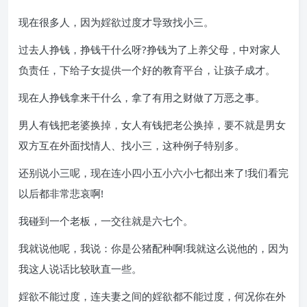
现在很多人，因为婬欲过度才导致找小三。
过去人挣钱，挣钱干什么呀?挣钱为了上养父母，中对家人
负责任，下给子女提供一个好的教育平台，让孩子成才。
现在人挣钱拿来干什么，拿了有用之财做了万恶之事。
男人有钱把老婆换掉，女人有钱把老公换掉，要不就是男女
双方互在外面找情人、找小三，这种例子特别多。
还别说小三呢，现在连小四小五小六小七都出来了!我们看完
以后都非常悲哀啊!
我碰到一个老板，一交往就是六七个。
我就说他呢，我说：你是公猪配种啊!我就这么说他的，因为
我这人说话比较耿直一些。
婬欲不能过度，连夫妻之间的婬欲都不能过度，何况你在外