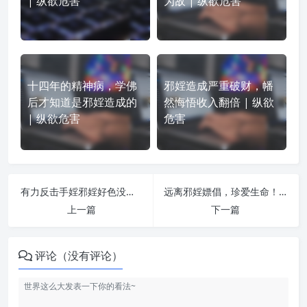
| 纵欲危害
为敌 | 纵欲危害
十四年的精神病，学佛
邪婬造成严重破财，幡
后才知道是邪婬造成的
然悔悟收入翻倍 | 纵欲
| 纵欲危害
危害
有力反击手婬邪婬好色没有危害的谬论 | 纵欲危害
远离邪婬嫖倡，珍爱生命！ | 纵欲危害
上一篇
下一篇
评论（没有评论）