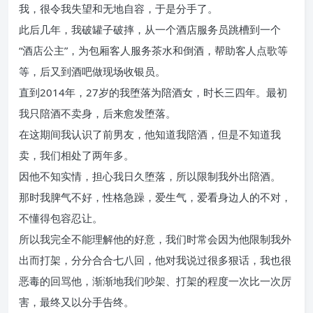
我，很令我失望和无地自容，于是分手了。
此后几年，我破罐子破摔，从一个酒店服务员跳槽到一个
“酒店公主”，为包厢客人服务茶水和倒酒，帮助客人点歌等
等，后又到酒吧做现场收银员。
直到2014年，27岁的我堕落为陪酒女，时长三四年。最初
我只陪酒不卖身，后来愈发堕落。
在这期间我认识了前男友，他知道我陪酒，但是不知道我
卖，我们相处了两年多。
因他不知实情，担心我日久堕落，所以限制我外出陪酒。
那时我脾气不好，性格急躁，爱生气，爱看身边人的不对，
不懂得包容忍让。
所以我完全不能理解他的好意，我们时常会因为他限制我外
出而打架，分分合合七八回，他对我说过很多狠话，我也很
恶毒的回骂他，渐渐地我们吵架、打架的程度一次比一次厉
害，最终又以分手告终。