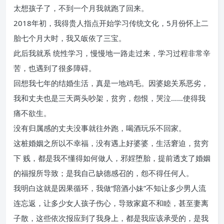
太想孩子了，不到一个月我就跑了回来。
2018年初，我得贵人指点开始学习传统文化，5月份怀上二
胎七个月大时，我又皈依了三宝。
此后我就系 统性学习，慢慢地一路走过来，学习过程非常辛
苦，也遇到了很多障碍。
回想我七年的结婚生活，真是一地鸡毛。因婆媳关系恶劣，
我和丈夫也是三天两头吵架，贫穷，怨恨，哭泣……使得我
痛不欲生。
没有归属感的丈夫没事就往外跑，喝酒玩乐不回家。
这桩婚姻之所以不幸福，没有遇上好婆婆，生活窘迫，贫穷
下 贱，都是我不懂得如何做人，邪婬堕胎，提前透支了婚姻
的福报所导致；是我自己缺德感召的，怨不得任何人。
我明白这就是因果循环，我做“陪酒小妹”不知让多少男人流
连忘返，让多少女人孩子伤心，导致家庭不和睦，甚至妻离
子散，这些依次报应到了我身上，都是我应该承受的，是我