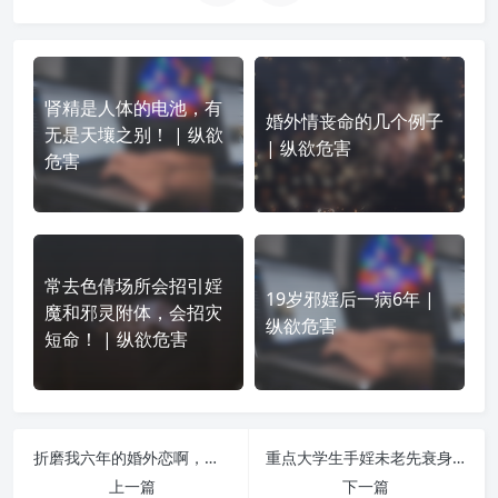
肾精是人体的电池，有
婚外情丧命的几个例子
无是天壤之别！ | 纵欲
| 纵欲危害
危害
常去色倩场所会招引婬
19岁邪婬后一病6年 |
魔和邪灵附体，会招灾
纵欲危害
短命！ | 纵欲危害
折磨我六年的婚外恋啊，终于走了出来！感恩遇见善知识！ | 纵欲危害
重点大学生手婬未老先衰身体遭罪 | 纵欲危害
上一篇
下一篇