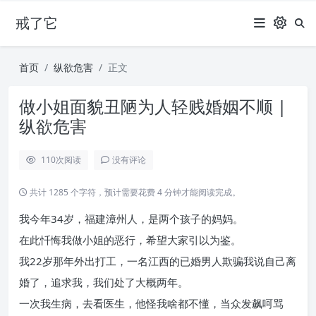
戒了它
首页
纵欲危害
正文
做小姐面貌丑陋为人轻贱婚姻不顺 |
纵欲危害
110
次阅读
没有评论
共计 1285 个字符，预计需要花费 4 分钟才能阅读完成。
我今年34岁，福建漳州人，是两个孩子的妈妈。
在此忏悔我做小姐的恶行，希望大家引以为鉴。
我22岁那年外出打工，一名江西的已婚男人欺骗我说自己离
婚了，追求我，我们处了大概两年。
一次我生病，去看医生，他怪我啥都不懂，当众发飙呵骂