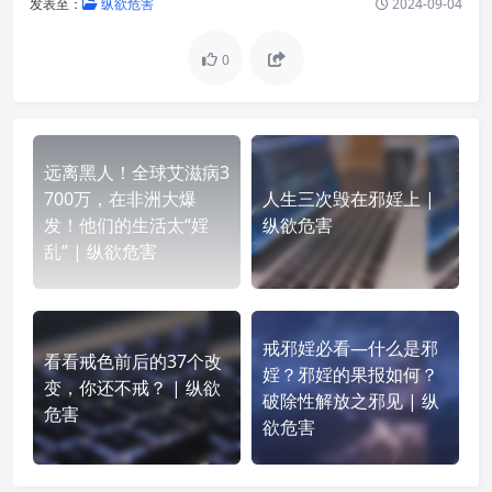
发表至：
纵欲危害
2024-09-04
0
远离黑人！全球艾滋病3
700万，在非洲大爆
人生三次毁在邪婬上 |
发！他们的生活太“婬
纵欲危害
乱” | 纵欲危害
戒邪婬必看—什么是邪
看看戒色前后的37个改
婬？邪婬的果报如何？
变，你还不戒？ | 纵欲
破除性解放之邪见 | 纵
危害
欲危害