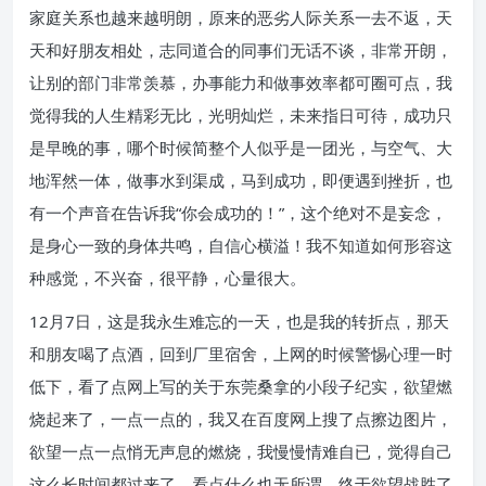
家庭关系也越来越明朗，原来的恶劣人际关系一去不返，天
天和好朋友相处，志同道合的同事们无话不谈，非常开朗，
让别的部门非常羡慕，办事能力和做事效率都可圈可点，我
觉得我的人生精彩无比，光明灿烂，未来指日可待，成功只
是早晚的事，哪个时候简整个人似乎是一团光，与空气、大
地浑然一体，做事水到渠成，马到成功，即便遇到挫折，也
有一个声音在告诉我“你会成功的！”，这个绝对不是妄念，
是身心一致的身体共鸣，自信心横溢！我不知道如何形容这
种感觉，不兴奋，很平静，心量很大。
12月7日，这是我永生难忘的一天，也是我的转折点，那天
和朋友喝了点酒，回到厂里宿舍，上网的时候警惕心理一时
低下，看了点网上写的关于东莞桑拿的小段子纪实，欲望燃
烧起来了，一点一点的，我又在百度网上搜了点擦边图片，
欲望一点一点悄无声息的燃烧，我慢慢情难自已，觉得自己
这么长时间都过来了，看点什么也无所谓，终于欲望战胜了