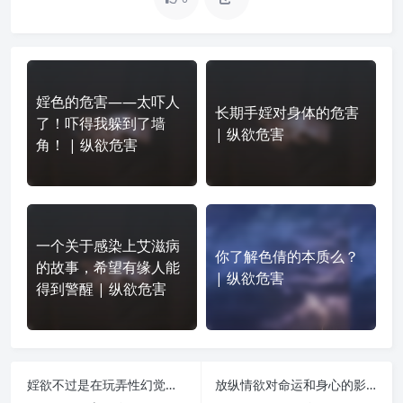
婬色的危害——太吓人
长期手婬对身体的危害
了！吓得我躲到了墙
| 纵欲危害
角！ | 纵欲危害
一个关于感染上艾滋病
你了解色倩的本质么？
的故事，希望有缘人能
| 纵欲危害
得到警醒 | 纵欲危害
婬欲不过是在玩弄性幻觉！不要也罢！ | 纵欲危害
放纵情欲对命运和身心的影响 | 纵欲危害