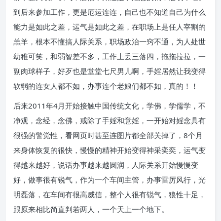
到后来参加工作，更是厄运连连，自己也不知道自己为什么
能力是如此之差，运气是如此之差，在职场上是任人宰割的
羔羊，根本不懂搞人际关系，职场政治一窍不通，为人处世
幼稚可笑，和弱智差不多，工作上丢三落四，拖拖拉拉，一
副肉球样子，好歹也是堂堂七尺男儿啊，手婬居然让我变得
软弱的连女人都不如，办事连个老娘们都不如，真的！！
后来2011年4月开始接触中国传统文化，学佛，学儒学，不
净观，念经，念佛，戒除了手婬和意婬，一开始对婬念具有
很强的警觉性，看网页时甚至连图片都全部关掉了，8个月
来身体恢复的很快，慢慢的精神开始变得神采奕奕，运气变
得越来越好，说话办事越来越圆润，人际关系开始慢慢变
好，做事很有锐气，作为一个车间主管，办事雷厉风行，光
明磊落，在车间有很高威信，整个人很有锐气，狼性十足，
跟原来相比简直判若两人，一个天上一个地下。