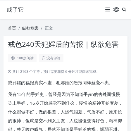
戒了它
首页
纵欲危害
正文
戒色240天犯婬后的苦报 | 纵欲危害
108
次阅读
没有评论
共计 2163 个字符，预计需要花费 6 分钟才能阅读完成。
戒邪婬的福报真实不虚，犯邪婬的恶报同样丝毫不爽。
我有15年的手婬史，曾经是因为不知道手yin的害处而慢慢
染上手婬，16岁开始感觉不到什么，慢慢的精神开始变差，
什么都做不好，做的很差，人运气很差，气质不好，原来长
的很帅，但就是交不到女朋友，人也慢慢变得好色，精神抑
郁，整天唉声叹气，居然不知道是手婬惹的祸，懦弱不堪。