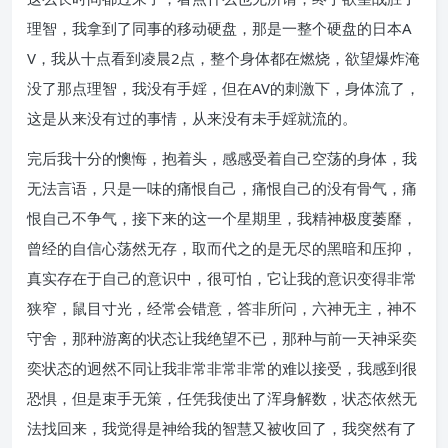
理智，我拿到了同事的移动硬盘，那是一整个硬盘的日本A
V，我从十点看到凌晨2点，整个身体都在燃烧，欲望爆炸淹
没了那点理智，我没有手婬，但在AV的刺激下，身体流了，
这是从来没有过的事情，从来没有未手婬就流的。
完后我十分的懊悔，抱着头，感感受着自己空荡的身体，我
无法言语，只是一味的痛恨自己，痛恨自己的没有骨气，痛
恨自己不争气，接下来的这一个星期里，我精神极度萎靡，
曾经的自信心荡然无存，取而代之的是无尽的黑暗和压抑，
真实存在于自己的意识中，很可怕，它让我的意识变得非常
狭窄，鼠目寸光，经常会错意，答非所问，六神无主，神不
守舍，那种游离的状态让我绝望不已，那种与前一天神采奕
奕状态的迥然不同让我非常非常非常的难以接受，我感到很
恐惧，但是束手无策，任凭我使出了浑身解数，状态依然无
法找回来，我觉得是神给我的智慧又被收回了，我突然有了