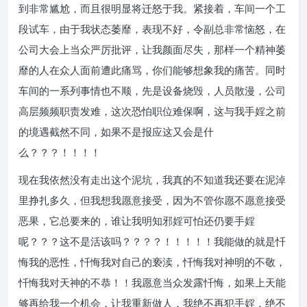
到非常尴尬，而且很明显将迁怒于我。紧接着，车间一个工
段试车，由于我状态萎靡，表现不好，令副总非常恼怒，在
公司大会上当众严厉批评，让我颜面尽失，那样一个精神萎
靡的人在众人面前遭此痛骂，你们能够想象我的痛苦。同时
车间的一系列事情也不顺，先是设备烧毁，人员散漫，公司
高层频频职责发难，这次恐怕职位难保啊，这与我手婬之前
的境遇截然不同，如果不是报应这又会是什
么？？？！！！！
现在我依然没有走出这个泥坑，我真的不知道我还要在泥淖
里挣扎多久，但我想我愿意接受，因为不管你愿不愿意接受
恶果，它总要来的，谁让我明知邪婬可怕还仍要手婬
呢？？？这不是活该吗？？？？！！！！！我能做的就是忏
悔我的恶性，忏悔我对自己的亵渎，忏悔我对神明的不敬，
忏悔我对天神的不恭！！我愿意当众发露忏悔，如果上天能
够再给我一个机会，让我重新做人，我绝不再犯手婬，绝不