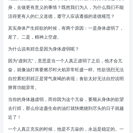
身，去做更有意义的事情？既然我们为人，为什么我们不能
活得更有人的仁义道德，遵守人应该遵循的道德规范？
其实身体产生婬欲的时候，有两个原因：一是身体虚弱了，
差了。二是，精神上空虚。
为什么说有婬念是因为身体虚弱呢？
因为“虚则亢”，意思是当一个人真正虚弱了之后，他才会亢
奋，就像油灯将要燃尽时火焰异常旺盛一样。性欲强烈无法
自控累犯邪婬正是肾气衰竭的表现；食欲太好无法自控说明
脾胃功能异常。
当你的身体越虚弱，而你因为这个亢奋，要顺从身体的欲望
去行婬，那么你这盏生命的油灯就快燃烧到尽头的日子就越
近了！
一个人真正充实的时候，他是不亢奋的，永远是稳定的。一