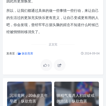
因此而更加焕发。
所以，让我们都通过具体的做一些事情一些行动，来让自己
的生活过的更加充实快乐更有意义，让自己变成更有用的人
吧，你会发现，曾经牢牢占据头脑的婬念不知道什么时候已
经被悄悄转移消失了。
正文完
发表至：
纵欲危害
2024-09-04
0
沉溺黄网，20余岁英年
啖精气鬼诱人邪婬破戒
早逝 | 纵欲危害
的方法 | 纵欲危害