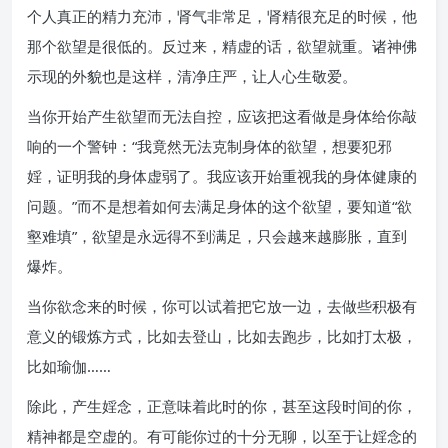
个人真正的精力充沛，肾气非常足，肾精很充足的时候，他
那个欲望是很低的。反过来，精虚的话，欲望就重。诸神佛
示现的外貌也是这样，清净庄严，让人心生敬爱。
当你开始产生欲望而无法自控，应该把这看做是身体给你敲
响的一个警钟：“我竟然无法克制身体的欲望，想要犯邪
婬，证明我的身体虚弱了。我应该开始重视我的身体健康的
问题。”而不是想着如何去满足身体的这个欲望，要知道“欲
壑难填”，欲望是永远得不到满足，只会越来越膨胀，直到
爆炸。
当你欲念来的时候，你可以试着把它放一边，去做些积极有
意义的锻炼方式，比如去登山，比如去跑步，比如打太极，
比如瑜伽……
除此，产生婬念，正意味着此时的你，甚至这段时间的你，
精神都是空虚的。有可能你过的十分无聊，以至于让婬念的