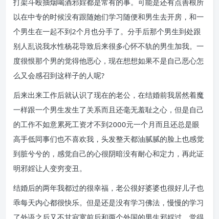
打架斗殴抽烟喝酒邪婬都是常有的事。可能是还有点善根所
以在中专的时候没有跟随她们学习随便和男生去开房，和一
个男生在一起不到2个月也分手了。分手后那个男生到处跟
别人乱说我水性杨花导致后来很多心怀不轨的男生加我。一
度很恨那个男的觉得他恶心，现在想想如果不是自己恶心怎
么又会感召到这样子的人呢?
后来出来工作后就认识了现在的老公，在结婚前我居然着魔
一样跟一个男生发生了关系而且还毫无羞耻之心，但是自己
的工作不如意累死工资才不到2000元一个月而且还总是眼
高手低同事们也不喜欢我，头发整天都油腻腻的脸上也感觉
到脏兮兮的，感觉自己的心很阴暗没有耐心和定力，再此证
明邪婬让人变穷变丑。
结婚后的两年我都过的很幸福，老公很好婆婆也很好儿子也
乖每天内心都很快乐。但是还是没有学习佛法，慢慢的学习
了外语之后又不甘寂寞前后和两个外国的男生邪婬过，觉得