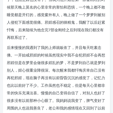
候那天晚上莫名的心里非常的害怕和恐惧，一个晚上都不敢
睡觉都是开灯的，感觉窗外有人，晚上做了一个梦梦到被别
人侵犯下面感觉很痛。邪婬感召的啖精鬼，我醒了以后赶紧
忏悔，后来陆续为他念完7部金刚经之后到现在我们都没有
再联系过了。
后来慢慢的我遇到了我的上师就皈依了，并且每天吃素念
佛。一开始戒邪婬的时候虽然现实中我不会犯邪婬不会再想
邪婬但是在梦里会做很多婬乱的梦，不是梦到自己就是梦到
别人，婬心很重业障很深。每次醒来我都忏悔庆幸自己没有
再犯邪婬，现在脑子再没有以前昏昏沉沉的感觉了，记忆力
也比以前好了不少。工作虽然也不稳定，但是每天心里都非
常的快乐充满法喜。慢慢的自己变得自信了，对别人也好了
很多没有以前那种小心眼了。我妈妈说我变了，脾气变好了
周围的人也说我善良了，老公和我的感情现在又回到了以前