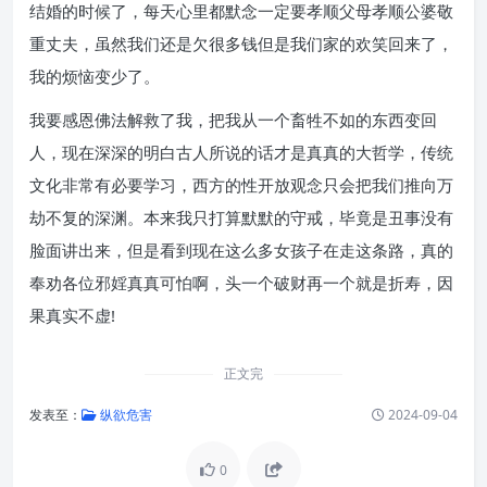
结婚的时候了，每天心里都默念一定要孝顺父母孝顺公婆敬
重丈夫，虽然我们还是欠很多钱但是我们家的欢笑回来了，
我的烦恼变少了。
我要感恩佛法解救了我，把我从一个畜牲不如的东西变回
人，现在深深的明白古人所说的话才是真真的大哲学，传统
文化非常有必要学习，西方的性开放观念只会把我们推向万
劫不复的深渊。本来我只打算默默的守戒，毕竟是丑事没有
脸面讲出来，但是看到现在这么多女孩子在走这条路，真的
奉劝各位邪婬真真可怕啊，头一个破财再一个就是折寿，因
果真实不虚!
正文完
发表至：
纵欲危害
2024-09-04
0