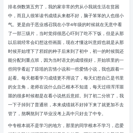
排名倒数第五穷了，我的家非常的穷从小我就生活在贫困
中，而且人很笨读书成绩从来都不好，脑子笨笨的人也很小
气。更是由于恶业感召我在小学4年级的时候就在无意中看
了一部三级片，当时觉得很恶心吓到了吃不下饭，但是从那
以后就经常会幻想这些画面，现在才懂这叫意婬也就是从那
时候开始埋下了邪婬的种子后来到了初中，初一的时候我还
能分配到重点班，因为当时语文的成绩很好，开始班里的一
些同学看起了琼瑶的言情小说和一些爱情小说，我也跟着一
起看。每天都看学习成绩更不用说了，每天幻想自己是书里
的女主角，老师在说什么自己根本不知道，每天过得浑浑噩
噩的很多时候都是在看小说然后意婬。到了初二分班了，我
一下子掉到了普通班，本来成绩就不好掉下来了就更加不去
管了，熬啊熬到了毕业没考上高中只好去了中专。
中专根本就不是学习的地方，那里的同学根本不学习，恋爱