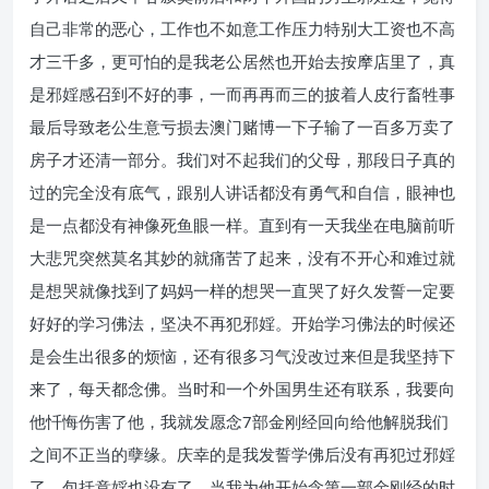
自己非常的恶心，工作也不如意工作压力特别大工资也不高
才三千多，更可怕的是我老公居然也开始去按摩店里了，真
是邪婬感召到不好的事，一而再再而三的披着人皮行畜牲事
最后导致老公生意亏损去澳门赌博一下子输了一百多万卖了
房子才还清一部分。我们对不起我们的父母，那段日子真的
过的完全没有底气，跟别人讲话都没有勇气和自信，眼神也
是一点都没有神像死鱼眼一样。直到有一天我坐在电脑前听
大悲咒突然莫名其妙的就痛苦了起来，没有不开心和难过就
是想哭就像找到了妈妈一样的想哭一直哭了好久发誓一定要
好好的学习佛法，坚决不再犯邪婬。开始学习佛法的时候还
是会生出很多的烦恼，还有很多习气没改过来但是我坚持下
来了，每天都念佛。当时和一个外国男生还有联系，我要向
他忏悔伤害了他，我就发愿念7部金刚经回向给他解脱我们
之间不正当的孽缘。庆幸的是我发誓学佛后没有再犯过邪婬
了，包括意婬也没有了。当我为他开始念第一部金刚经的时