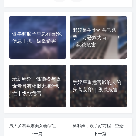
邪婬是生命的头号杀
做事时脑子里总有黄!色
手，万恶婬为首！！！
信息干扰 | 纵欲危害
| 纵欲危害
最新研究：性瘾者与吸
手婬严重危害影响人的
毒者具有相似大脑活动
身高发育! | 纵欲危害
性 | 纵欲危害
男人多看暴露美女会缩短寿命 | 纵欲危害
莫邪婬，毁了好前程，空悲切！ | 纵欲危害
上一篇
下一篇